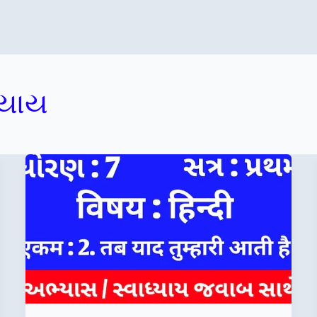
ધ્યાય