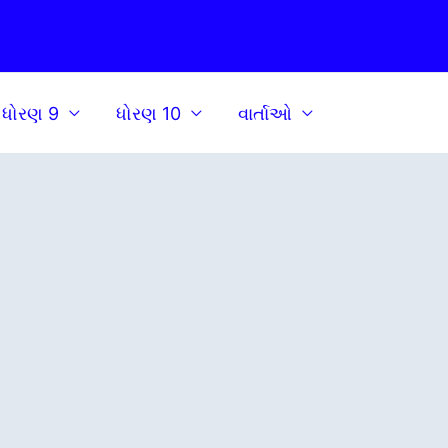
ધોરણ 9
ધોરણ 10
વાર્તાઓ