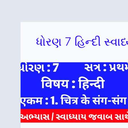
ધોરણ 7 હિન્દી સ્વા