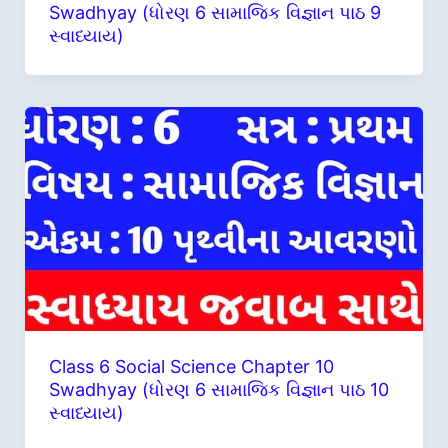
Swadhyay (ધોરણ 6 સામાજિક વિજ્ઞાન પાઠ 9
સ્વાધ્યાય)
Class 6 Social Science Chapter 10
Swadhyay (ધોરણ 6 સામાજિક વિજ્ઞાન પાઠ 10
સ્વાધ્યાય)