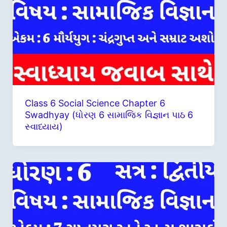
Class 6 Social Science Chapter 6
Swadhyay (ધોરણ 6 સામાજિક વિજ્ઞાન પાઠ 6
સ્વાધ્યાય)