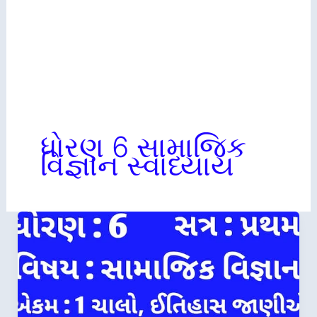
ધોરણ 6 સામાજિક
વિજ્ઞાન સ્વાધ્યાય