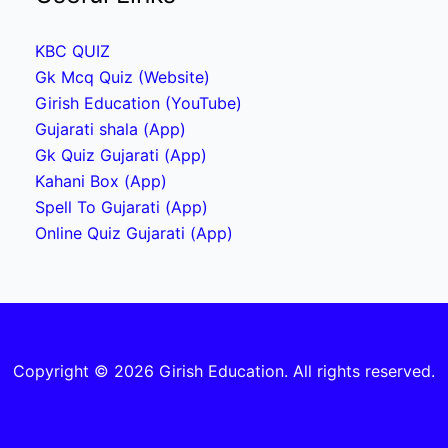
KBC QUIZ
Gk Mcq Quiz (Website)
Girish Education (YouTube)
Gujarati shala (App)
Gk Quiz Gujarati (App)
Kahani Box (App)
Spell To Gujarati (App)
Online Quiz Gujarati (App)
Copyright © 2026 Girish Education. All rights reserved.