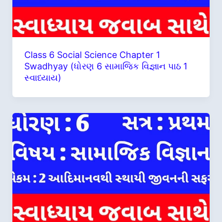
Class 6 Social Science Chapter 1
Swadhyay (ધોરણ 6 સામાજિક વિજ્ઞાન પાઠ 1
સ્વાધ્યાય)