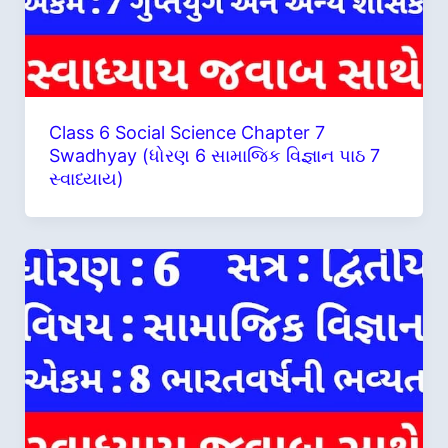
Class 6 Social Science Chapter 7
Swadhyay (ધોરણ 6 સામાજિક વિજ્ઞાન પાઠ 7
સ્વાધ્યાય)