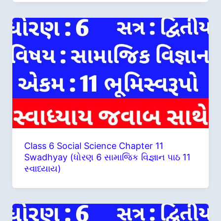
Class 6 Social Science Chapter 11
Swadhyay (ધોરણ 6 સામાજિક વિજ્ઞાન પાઠ 11
સ્વાધ્યાય)