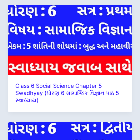
Class 6 Social Science Chapter 5
Swadhyay (ધોરણ 6 સામાજિક વિજ્ઞાન પાઠ 5
સ્વાધ્યાય)