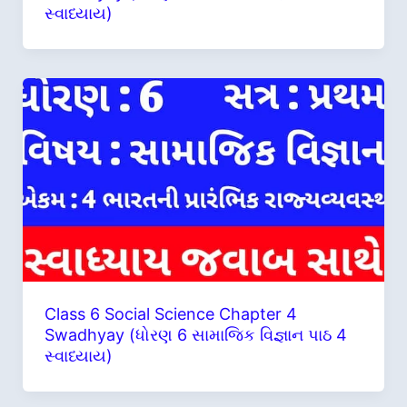
સ્વાધ્યાય)
Class 6 Social Science Chapter 4
Swadhyay (ધોરણ 6 સામાજિક વિજ્ઞાન પાઠ 4
સ્વાધ્યાય)