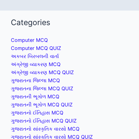
Categories
Computer MCQ
Computer MCQ QUIZ
અકબર બિરબલની વાર્તા
અંગ્રેજી વ્યાકરણ MCQ
અંગ્રેજી વ્યાકરણ MCQ QUIZ
ગુજરાતના જિલ્લા MCQ
ગુજરાતના જિલ્લા MCQ QUIZ
ગુજરાતની ભૂગોળ MCQ
ગુજરાતની ભૂગોળ MCQ QUIZ
ગુજરાતનો ઈતિહાસ MCQ
ગુજરાતનો ઈતિહાસ MCQ QUIZ
ગુજરાતનો સાંસ્કૃતિક વારસો MCQ
ગુજરાતનો સાંસ્કૃતિક વારસો MCQ QUIZ