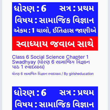
Class 6 Social Science Chapter 1
Swadhyay (ધોરણ 6 સામાજિક વિજ્ઞાન
પાઠ 1 સ્વાધ્યાય)
ધોરણ 6 સામાજિક વિજ્ઞાન સ્વાધ્યાય
/ By
girisheducation