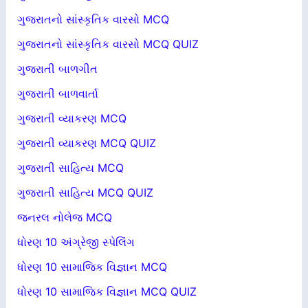
ગુજરાતનો સાંસ્કૃતિક વારસો MCQ
ગુજરાતનો સાંસ્કૃતિક વારસો MCQ QUIZ
ગુજરાતી બાળગીત
ગુજરાતી બાળવાર્તા
ગુજરાતી વ્યાકરણ MCQ
ગુજરાતી વ્યાકરણ MCQ QUIZ
ગુજરાતી સાહિત્ય MCQ
ગુજરાતી સાહિત્ય MCQ QUIZ
જનરલ નોલેજ MCQ
ધોરણ 10 અંગ્રેજી સ્પેલિંગ
ધોરણ 10 સામાજિક વિજ્ઞાન MCQ
ધોરણ 10 સામાજિક વિજ્ઞાન MCQ QUIZ