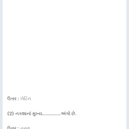
ઉત્તર :
લેટિન
(2) નકશાનાં મુખ્ય……………અંગો છે.
ઉત્તર :
ત્રણ