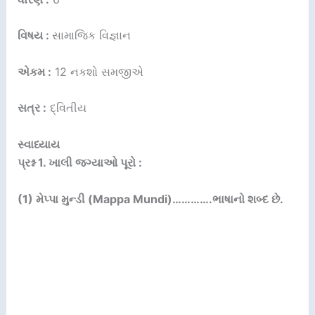
વિષય :
સામાજિક વિજ્ઞાન
એકમ :
12 નકશો સમજીએ
સત્ર :
દ્વિતીય
સ્વાધ્યાય
પ્રશ્ન 1. ખાલી જગ્યાઓ પૂરો :
(1) મેપ્પા મુન્ડી (Mappa Mundi)………….ભાષાનો શબ્દ છે.