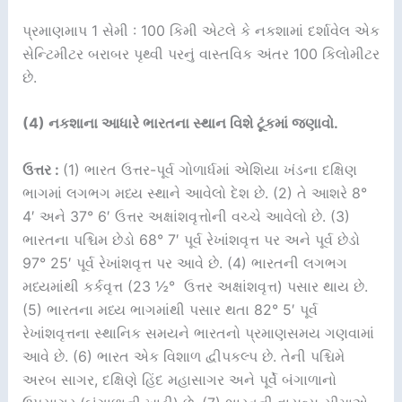
પ્રમાણમાપ 1 સેમી : 100 કિમી એટલે કે નકશામાં દર્શાવેલ એક
સેન્ટિમીટર બરાબર પૃથ્વી પરનું વાસ્તવિક અંતર 100 કિલોમીટર
છે.
(4) નકશાના આધારે ભારતના સ્થાન વિશે ટૂંકમાં જણાવો.
ઉત્તર :
(1) ભારત ઉત્તર-પૂર્વ ગોળાર્ધમાં એશિયા ખંડના દક્ષિણ
ભાગમાં લગભગ મધ્ય સ્થાને આવેલો દેશ છે. (2) તે આશરે 8°
4′ અને 37° 6′ ઉત્તર અક્ષાંશવૃત્તોની વચ્ચે આવેલો છે. (3)
ભારતના પશ્ચિમ છેડો 68° 7′ પૂર્વ રેખાંશવૃત્ત પર અને પૂર્વ છેડો
97° 25′ પૂર્વ રેખાંશવૃત્ત પર આવે છે. (4) ભારતની લગભગ
મધ્યમાંથી કર્કવૃત્ત (23 ½° ઉત્તર અક્ષાંશવૃત્ત) પસાર થાય છે.
(5) ભારતના મધ્ય ભાગમાંથી પસાર થતા 82° 5′ પૂર્વ
રેખાંશવૃત્તના સ્થાનિક સમયને ભારતનો પ્રમાણસમય ગણવામાં
આવે છે. (6) ભારત એક વિશાળ દ્વીપકલ્પ છે. તેની પશ્ચિમે
અરબ સાગર, દક્ષિણે હિંદ મહાસાગર અને પૂર્વે બંગાળાનો