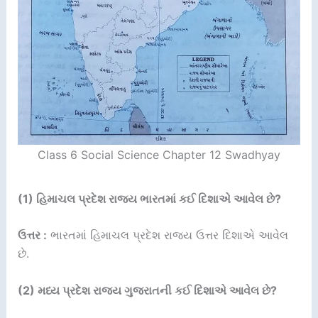
Class 6 Social Science Chapter 12 Swadhyay
(1) હિમાચલ પ્રદેશ રાજ્ય ભારતમાં કઈ દિશાએ આવેલ છે?
ઉત્તર :
ભારતમાં હિમાચલ પ્રદેશ રાજ્ય ઉત્તર દિશાએ આવેલ
છે.
(2) મધ્ય પ્રદેશ રાજ્ય ગુજરાતની કઈ દિશાએ આવેલ છે?