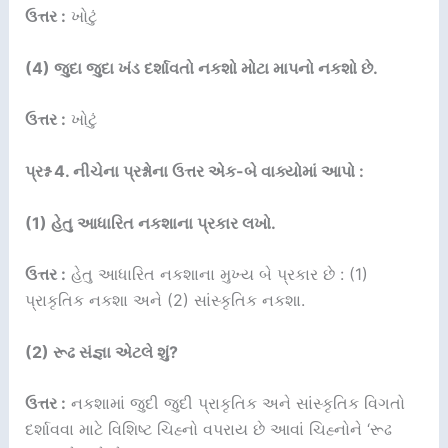
ઉત્તર :
ખોટું
(4) જુદા જુદા ખંડ દર્શાવતો નકશો મોટા માપનો નકશો છે.
ઉત્તર :
ખોટું
પ્રશ્ન 4. નીચેના પ્રશ્નોના ઉત્તર એક-બે વાક્યોમાં આપો :
(1) હેતુ આધારિત નકશાના પ્રકાર લખો.
ઉત્તર :
હેતુ આધારિત નકશાના મુખ્ય બે પ્રકાર છે : (1)
પ્રાકૃતિક નકશા અને (2) સાંસ્કૃતિક નકશા.
(2) રૂઢ સંજ્ઞા એટલે શું?
ઉત્તર :
નકશામાં જુદી જુદી પ્રાકૃતિક અને સાંસ્કૃતિક વિગતો
દર્શાવવા માટે વિશિષ્ટ ચિહ્નો વપરાય છે આવાં ચિહ્નોને ‘રૂઢ