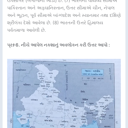
ઉપસાગર (બંગાળાની ખાડી) છે. (7) ભારતની વાયવ્ય સીમાએ
પાકિસ્તાન અને અફઘાનિસ્તાન, ઉત્તર સીમાએ ચીન, નેપાલ
અને ભૂટાન, પૂર્વ સીમાએ બાંગ્લાદેશ અને મ્યાનમાર તથા દક્ષિણે
શ્રીલંકા દેશો આવેલા છે. (8) ભારતની ઉત્તરે હિમાલય
પર્વતમાળા આવેલી છે.
પ્રશ્ન 6. નીચે આપેલ નકશાનું અવલોકન કરી ઉત્તર આપો :