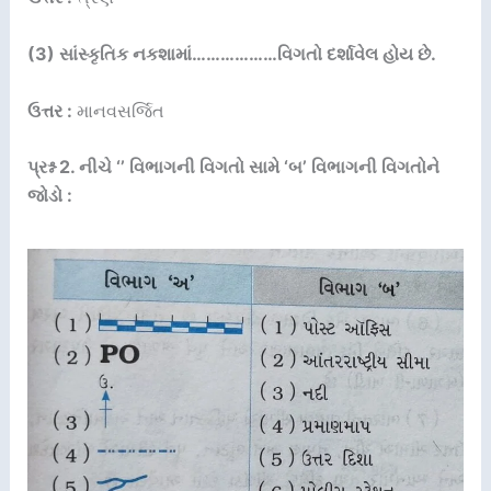
(3) સાંસ્કૃતિક નકશામાં………………વિગતો દર્શાવેલ હોય છે.
ઉત્તર :
માનવસર્જિત
પ્રશ્ન 2. નીચે ‘’ વિભાગની વિગતો સામે ‘બ’ વિભાગની વિગતોને
જોડો :