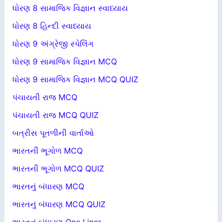
ધોરણ 8 સામાજિક વિજ્ઞાન સ્વાધ્યાય
ધોરણ 8 હિન્દી સ્વાધ્યાય
ધોરણ 9 અંગ્રેજી સ્પેલિંગ
ધોરણ 9 સામાજિક વિજ્ઞાન MCQ
ધોરણ 9 સામાજિક વિજ્ઞાન MCQ QUIZ
પંચાયતી રાજ MCQ
પંચાયતી રાજ MCQ QUIZ
બત્રીસ પૂતળીની વાર્તાઓ
ભારતની ભૂગોળ MCQ
ભારતની ભૂગોળ MCQ QUIZ
ભારતનું બંધારણ MCQ
ભારતનું બંધારણ MCQ QUIZ
ભારતનું બંધારણ One Liner