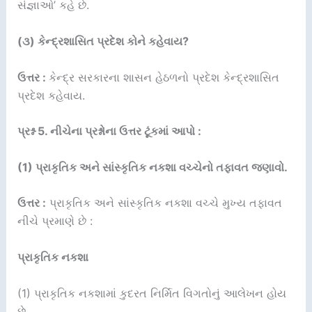
સંજ્ઞાઓ’ કહે છે.
(૩) કેન્દ્રશાસિત પ્રદેશ કોને કહેવાય?
ઉત્તર :
કેન્દ્ર સરકારના શાસન હેઠળનો પ્રદેશ કેન્દ્રશાસિત
પ્રદેશ કહેવાય.
પ્રશ્ન 5. નીચેના પ્રશ્નોના ઉત્તર ટૂંકમાં આપો :
(1) પ્રાકૃતિક અને સાંસ્કૃતિક નકશા વચ્ચેનો તફાવત જણાવો.
ઉત્તર :
પ્રાકૃતિક અને સાંસ્કૃતિક નકશા વચ્ચે મુખ્ય તફાવત
નીચે પ્રમાણે છે :
પ્રાકૃતિક નકશા
(1) પ્રાકૃતિક નકશામાં કુદરત નિર્મિત વિગતોનું આલેખન હોય
છે.