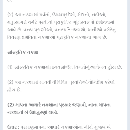
(2) આ નકશામાં પર્વતો, ઉચ્ચપ્રદેશો, મેદાનો, નદીઓ,
મહાસાગરો વગેરે પૃથ્વીનાં પ્રાકૃતિક ભૂમિસ્વરૂપો દર્શાવવામાં
આવે છે. વન્ય પ્રાણીઓ, વનસ્પતિ-જંગલો, ખનીજો વગેરેનું
વિવરણ દર્શાવતા નકશાઓ પ્રાકૃતિક નકશાના ભાગ છે.
સાંસ્કૃતિક નકશા
(1) સાંસ્કૃતિક નકશામાંમાનવસર્જિત વિગતોનુંઆલેખન હોય છે.
(2) આ નકશામાં માનવીનીવિવિધ પ્રવૃત્તિઓનોનિર્દેશ કરેલો
હોય છે.
(2) માપના આધારે નકશાના પ્રકાર જણાવી, નાના માપના
નકશાનાં બે ઉદાહરણો લખો.
ઉત્તર :
પ્રમાણમાપના આધારે નકશાઓના નીચે મુજબ બે