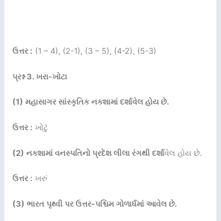
ઉત્તર :
(1 – 4), (2-1), (3 – 5), (4-2), (5-3)
પ્રશ્ન 3. ખરા-ખોટા
(1) મહાસાગર સાંસ્કૃતિક નકશામાં દર્શાવેલ હોય છે.
ઉત્તર :
ખોટું
(2) નકશામાં વનસ્પતિનો પ્રદેશ લીલા રંગથી દર્શા
વેલ હોય છે.
ઉત્તર :
ખરું
(3) ભારત પૃથ્વી પર ઉત્તર-પશ્ચિમ ગોળાર્ધમાં આવેલ છે.