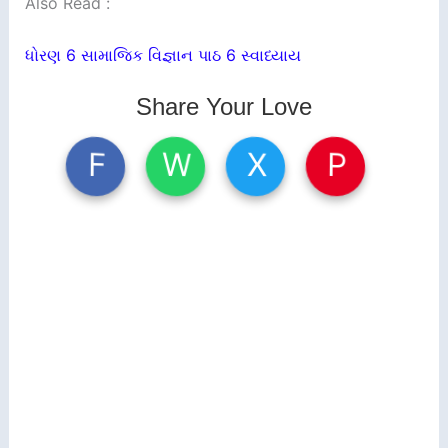
Also Read :
ધોરણ 6 સામાજિક વિજ્ઞાન પાઠ 6 સ્વાધ્યાય
Share Your Love
W
X
P
F