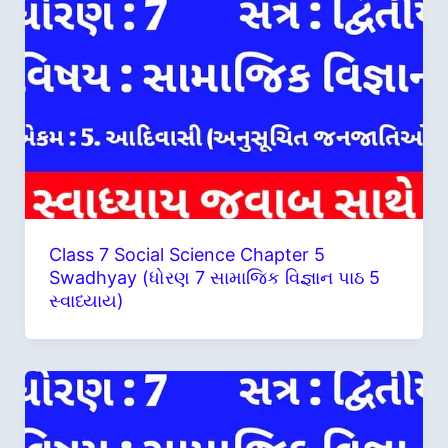
Class 7 Social Science Chapter 5
Swadhyay (ધોરણ 7 સામાજિક વિજ્ઞાન પાઠ 5
સ્વાધ્યાય)