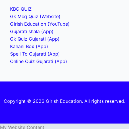
KBC QUIZ
Gk Mcq Quiz (Website)
Girish Education (YouTube)
Gujarati shala (App)
Gk Quiz Gujarati (App)
Kahani Box (App)
Spell To Gujarati (App)
Online Quiz Gujarati (App)
Copyright © 2026 Girish Education. All rights reserved.
My Website Content