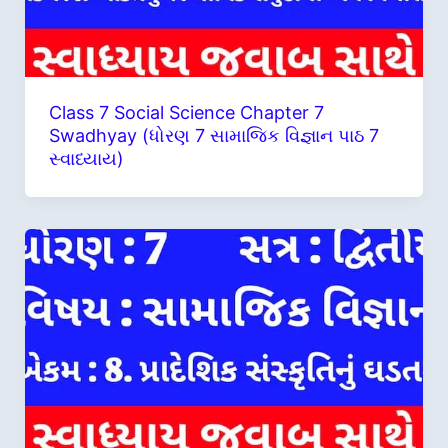
Class 7 Social Science Chapter 7
Swadhyay (ધોરણ 7 સામાજિક વિજ્ઞાન પાઠ 7
સ્વાધ્યાય)