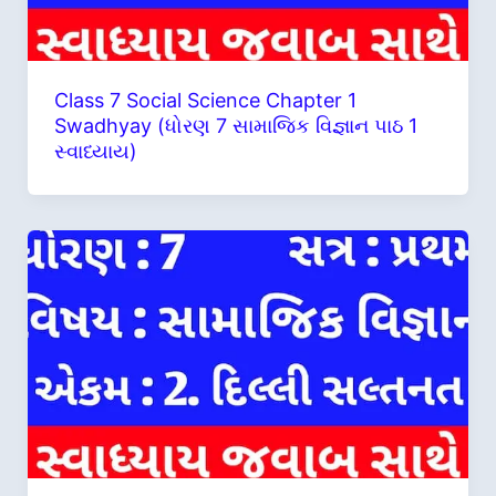
Class 7 Social Science Chapter 1
Swadhyay (ધોરણ 7 સામાજિક વિજ્ઞાન પાઠ 1
સ્વાધ્યાય)