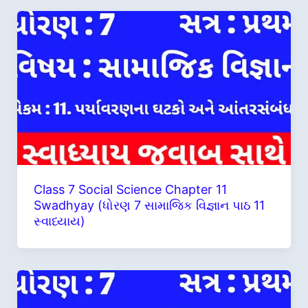
Class 7 Social Science Chapter 11
Swadhyay (ધોરણ 7 સામાજિક વિજ્ઞાન પાઠ 11
સ્વાધ્યાય)