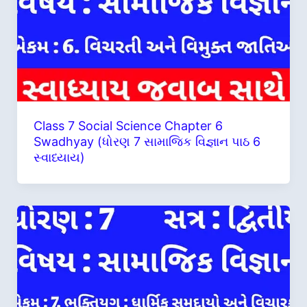
Class 7 Social Science Chapter 6
Swadhyay (ધોરણ 7 સામાજિક વિજ્ઞાન પાઠ 6
સ્વાધ્યાય)