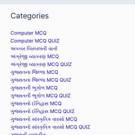
Categories
Computer MCQ
Computer MCQ QUIZ
અકબર બિરબલની વાર્તા
અંગ્રેજી વ્યાકરણ MCQ
અંગ્રેજી વ્યાકરણ MCQ QUIZ
ગુજરાતના જિલ્લા MCQ
ગુજરાતના જિલ્લા MCQ QUIZ
ગુજરાતની ભૂગોળ MCQ
ગુજરાતની ભૂગોળ MCQ QUIZ
ગુજરાતનો ઈતિહાસ MCQ
ગુજરાતનો ઈતિહાસ MCQ QUIZ
ગુજરાતનો સાંસ્કૃતિક વારસો MCQ
ગુજરાતનો સાંસ્કૃતિક વારસો MCQ QUIZ
ગુજરાતી બાળગીત