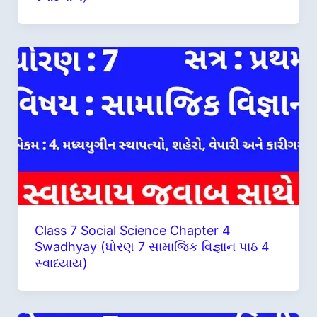
Class 7 Social Science Chapter 4
Swadhyay (ધોરણ 7 સામાજિક વિજ્ઞાન પાઠ 4
સ્વાધ્યાય)