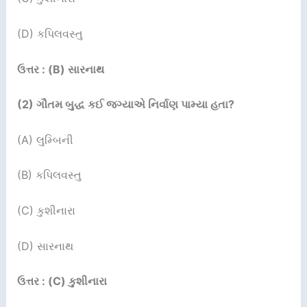
(D) કપિલવસ્તુ
ઉત્તર : (B) સારનાથ
(2) ગૌતમ બુદ્ધ કઈ જગ્યાએ નિર્વાણ પામ્યા હતા?
(A) લુમ્બિની
(B) કપિલવસ્તુ
(C) કુશીનારા
(D) સારનાથ
ઉત્તર : (C) કુશીનારા