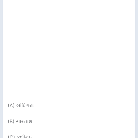
(A) બોધિગયા
(B) સારનાથ
(C) કુશીનારા