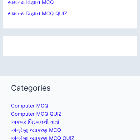
સામાન્ય વિજ્ઞાન MCQ
સામાન્ય વિજ્ઞાન MCQ QUIZ
Categories
Computer MCQ
Computer MCQ QUIZ
અકબર બિરબલની વાર્તા
અંગ્રેજી વ્યાકરણ MCQ
અંગ્રેજી વ્યાકરણ MCQ QUIZ