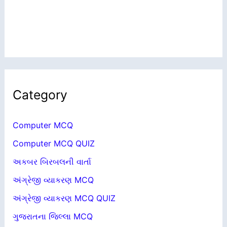
Category
Computer MCQ
Computer MCQ QUIZ
અકબર બિરબલની વાર્તા
અંગ્રેજી વ્યાકરણ MCQ
અંગ્રેજી વ્યાકરણ MCQ QUIZ
ગુજરાતના જિલ્લા MCQ