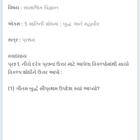
વિષય :
સામાજિક વિજ્ઞાન
એકમ :
5 શાંતિની શોધમાં : બુદ્ધ અને મહાવીર
સત્ર :
પ્રથમ
સ્વાધ્યાય
પ્રશ્ન 1. નીચે દરેક પ્રશ્નના ઉત્તર માટે આપેલા વિકલ્પોમાંથી સાચો
વિકલ્પ શોધીને ઉત્તર આપો :
(1) ગૌતમ બુદ્ધે સૌપ્રથમ ઉપદેશ ક્યાં આપ્યો?