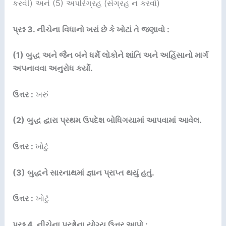
કરવી) અને (5) અપરિગ્રહ (સંગ્રહ ન કરવો)
પ્રશ્ન 3. નીચેના વિધાનો ખરાં છે કે ખોટાં તે જણાવો :
(1) બુદ્ધ અને જૈન બંને ધર્મે લોકોને શાંતિ અને અહિંસાનો માર્ગ
અપનાવવા અનુરોધ કર્યો.
ઉત્તર :
ખરું
(2) બુદ્ધ દ્વારા પ્રથમ ઉપદેશ બોધિગયામાં આપવામાં આવેલ.
ઉત્તર :
ખોટું
(3) બુદ્ધને સારનાથમાં જ્ઞાન પ્રાપ્ત થયું હતું.
ઉત્તર :
ખોટું
પ્રશ્ન 4. નીચેના પ્રશ્નોના યોગ્ય ઉત્તર આપો :