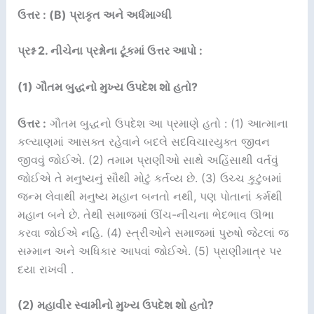
ઉત્તર : (B) પ્રાકૃત અને અર્ધમાગ્ધી
પ્રશ્ન 2. નીચેના પ્રશ્નોના ટૂંકમાં ઉત્તર આપો :
(1) ગૌતમ બુદ્ધનો મુખ્ય ઉપદેશ શો હતો?
ઉત્તર :
ગૌતમ બુદ્ધનો ઉપદેશ આ પ્રમાણે હતો : (1) આત્માના
કલ્યાણમાં આસક્ત રહેવાને બદલે સદવિચારયુક્ત જીવન
જીવવું જોઈએ. (2) તમામ પ્રાણીઓ સાથે અહિંસાથી વર્તવું
જોઈએ તે મનુષ્યનું સૌથી મોટું કર્તવ્ય છે. (3) ઉચ્ચ કુટુંબમાં
જન્મ લેવાથી મનુષ્ય મહાન બનતો નથી, પણ પોતાનાં કર્મથી
મહાન બને છે. તેથી સમાજમાં ઊંચ-નીચના ભેદભાવ ઊભા
કરવા જોઈએ નહિ. (4) સ્ત્રીઓને સમાજમાં પુરુષો જેટલાં જ
સમ્માન અને અધિકાર આપવાં જોઈએ. (5) પ્રાણીમાત્ર પર
દયા રાખવી .
(2) મહાવીર સ્વામીનો મુખ્ય ઉપદેશ શો હતો?