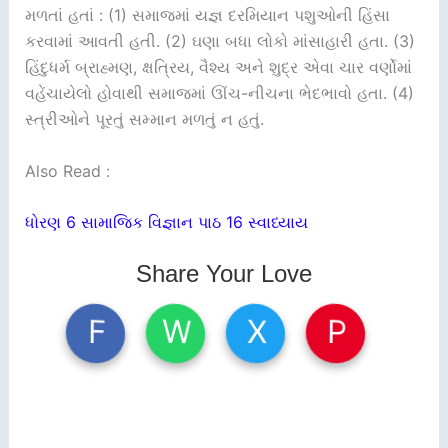
મળતાં હતાં : (1) સમાજમાં યજ્ઞ દરમિયાન પશુઓની હિંસા
કરવામાં આવતી હતી. (2) ઘણા બધા લોકો માંસાહારી હતા. (3)
હિંદુધર્મ બ્રાહ્મણ, ક્ષત્રિય, વૈશ્ય અને શુદ્ર એવા ચાર વર્ણોમાં
વહેંચાયેલો હોવાથી સમાજમાં ઊંચ-નીચના ભેદભાવો હતા. (4)
સ્ત્રીઓને પૂરતું સમ્માન મળતું ન હતું.
Also Read :
ધોરણ 6 સામાજિક વિજ્ઞાન પાઠ 16 સ્વાધ્યાય
Share Your Love
W
X
P
F