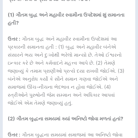
(1) ગૌતમ બુદ્ધ અને મહાવીર સ્વામીના ઉપદેશમાં શું સમાનતા
હતી?
ઉત્તર :
ગૌતમ બુદ્ધ અને મહાવીર સ્વામીના ઉપદેશમાં આ
પ્રકારની સમાનતા હતી : (1) બુદ્ધ અને મહાવીર બંનેએ
સંસારને ભય અને દુઃખોથી ભરેલો માન્યો છે. તેઓ ઈશ્વરનો
ઇન્કાર કરે છે અને કર્મવાદને મહત્ત્વ આપે છે. (2) તેમણે
જણાવ્યું કે તમામ પ્રાણીઓ પ્રત્યે દયા રાખવી જોઈએ. (3)
બંનેએ અનુરોધ કર્યો કે સૌને સમાન ગણવા જોઈએ અને
સમાજમાં ઊંચ-નીચના ભેદભાવ ન હોવા જોઈએ. (4)
સ્ત્રીઓને પુરુષોની જેમ સમ્માન અને અધિકાર આપવાં
જોઈએ એમ તેમણે જણાવ્યું હતું.
(2) ગૌતમ બુદ્ધના સમયમાં ક્યાં અનિષ્ટો જોવા મળતાં હતાં?
ઉત્તર :
ગૌતમ બુદ્ધના સમયમાં સમાજમાં આ અનિષ્ટો જોવા