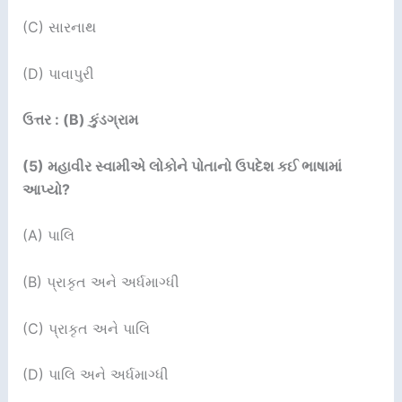
(C) સારનાથ
(D) પાવાપુરી
ઉત્તર : (B) કુંડગ્રામ
(5) મહાવીર સ્વામીએ લોકોને પોતાનો ઉપદેશ કઈ ભાષામાં
આપ્યો?
(A) પાલિ
(B) પ્રાકૃત અને અર્ધમાગ્ધી
(C) પ્રાકૃત અને પાલિ
(D) પાલિ અને અર્ધમાગ્ધી