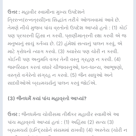
ઉત્તર :
મહાવીર સ્વામીના મુખ્ય ઉપદેશને
ત્રિરત્ન(રત્નત્રયી)ના સિદ્ધાંત તરીકે ઓળખવામાં આવે છે.
તેમણે નીચે મુજબ પાંચ વ્રતોનો ઉપદેશ આપ્યો હતો : (1) કોઈ
પણ પ્રકારની હિંસા ન કરવી. પ્રાણીમાત્રની રક્ષા કરવી એ જ
મનુષ્યનું સાચું કર્તવ્ય છે. (2) હંમેશાં સત્યનું પાલન કરવું, એ
માટે ક્રોધનો ત્યાગ કરવો. (3) ક્યારેય પણ ચોરી ન કરવી.
કોઈની પણ અનુમતિ વગર તેની વસ્તુ ગ્રહણ ન કરવી. (4)
જરૂરિયાત કરતાં વધારે ચીજવસ્તુઓ, ધન-ધાન્ય, આભૂષણો,
વસ્ત્રો વગેરેનો સંગ્રહ ન કરવો. (5) જૈન સાધુઓ અને
સાધ્વીઓએ બ્રહ્મચર્યનું પાલન કરવું જોઈએ.
(3) જૈનધર્મે કયાં પાંચ મહાવ્રતો આપ્યાં?
ઉત્તર :
જૈનધર્મના ચોવીસમા તીર્થંકર મહાવીર સ્વામીએ આ
પાંચ મહાવ્રતો આપ્યાં હતાં : (1) અહિંસા (2) સત્ય (3)
બ્રહ્મચર્ય (ઇન્દ્રિયોને સંયમમાં રાખવી) (4) અસ્તેય (ચોરી ન