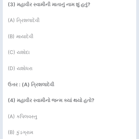
(3) મહાવીર સ્વામીની માતાનું નામ શું હતું?
(A) ત્રિશલાદેવી
(B) માયાદેવી
(C) યશોદા
(D) યશોધરા
ઉત્તર : (A) ત્રિશલાદેવી
(4) મહાવીર સ્વામીનો જન્મ ક્યાં થયો હતો?
(A) કપિલવસ્તુ
(B) કુંડગ્રામ