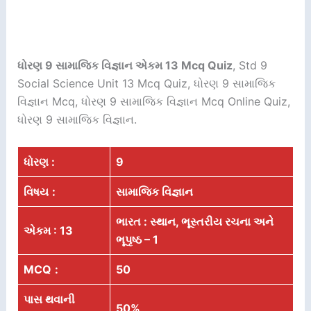
ધોરણ 9 સામાજિક વિજ્ઞાન એકમ 13 Mcq Quiz
, Std 9
Social Science Unit 13 Mcq Quiz, ધોરણ 9 સામાજિક
વિજ્ઞાન Mcq, ધોરણ 9 સામાજિક વિજ્ઞાન Mcq Online Quiz,
ધોરણ 9 સામાજિક વિજ્ઞાન.
ધોરણ :
9
વિષય
:
સામાજિક વિજ્ઞાન
ભારત : સ્થાન, ભૂસ્તરીય રચના અને
એકમ : 13
ભૂપૃષ્ઠ – 1
MCQ
:
50
પાસ થવાની
50%