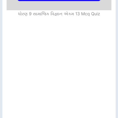
ધોરણ 9 સામાજિક વિજ્ઞાન એકમ 13 Mcq Quiz