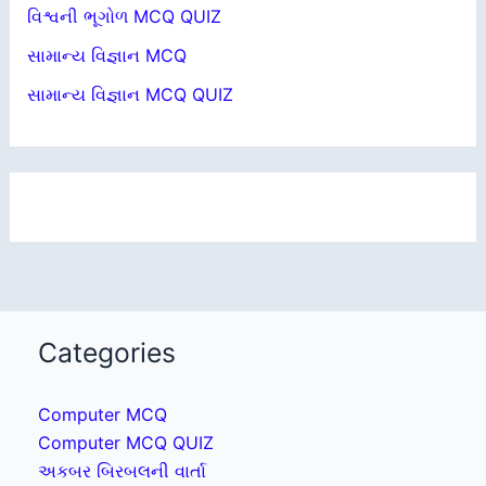
વિશ્વની ભૂગોળ MCQ QUIZ
સામાન્ય વિજ્ઞાન MCQ
સામાન્ય વિજ્ઞાન MCQ QUIZ
Categories
Computer MCQ
Computer MCQ QUIZ
અકબર બિરબલની વાર્તા