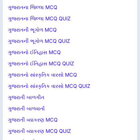
ગુજરાતના જિલ્લા MCQ
ગુજરાતના જિલ્લા MCQ QUIZ
ગુજરાતની ભૂગોળ MCQ
ગુજરાતની ભૂગોળ MCQ QUIZ
ગુજરાતનો ઈતિહાસ MCQ
ગુજરાતનો ઈતિહાસ MCQ QUIZ
ગુજરાતનો સાંસ્કૃતિક વારસો MCQ
ગુજરાતનો સાંસ્કૃતિક વારસો MCQ QUIZ
ગુજરાતી બાળગીત
ગુજરાતી બાળવાર્તા
ગુજરાતી વ્યાકરણ MCQ
ગુજરાતી વ્યાકરણ MCQ QUIZ