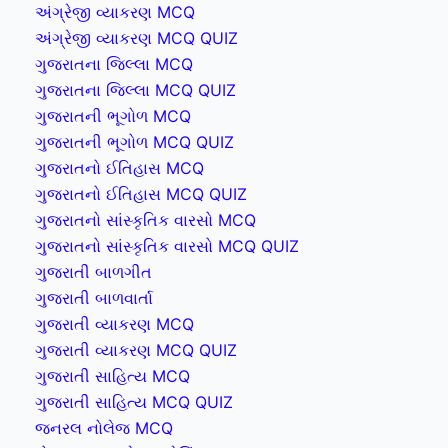
અંગ્રેજી વ્યાકરણ MCQ
અંગ્રેજી વ્યાકરણ MCQ QUIZ
ગુજરાતના જિલ્લા MCQ
ગુજરાતના જિલ્લા MCQ QUIZ
ગુજરાતની ભૂગોળ MCQ
ગુજરાતની ભૂગોળ MCQ QUIZ
ગુજરાતનો ઈતિહાસ MCQ
ગુજરાતનો ઈતિહાસ MCQ QUIZ
ગુજરાતનો સાંસ્કૃતિક વારસો MCQ
ગુજરાતનો સાંસ્કૃતિક વારસો MCQ QUIZ
ગુજરાતી બાળગીત
ગુજરાતી બાળવાર્તા
ગુજરાતી વ્યાકરણ MCQ
ગુજરાતી વ્યાકરણ MCQ QUIZ
ગુજરાતી સાહિત્ય MCQ
ગુજરાતી સાહિત્ય MCQ QUIZ
જનરલ નોલેજ MCQ