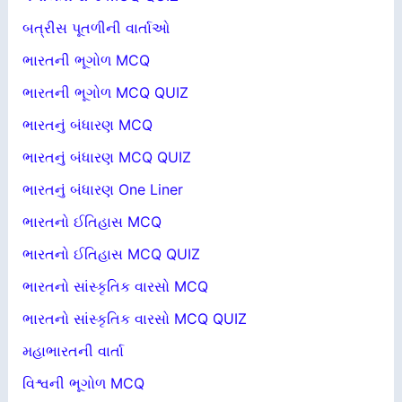
બત્રીસ પૂતળીની વાર્તાઓ
ભારતની ભૂગોળ MCQ
ભારતની ભૂગોળ MCQ QUIZ
ભારતનું બંધારણ MCQ
ભારતનું બંધારણ MCQ QUIZ
ભારતનું બંધારણ One Liner
ભારતનો ઈતિહાસ MCQ
ભારતનો ઈતિહાસ MCQ QUIZ
ભારતનો સાંસ્કૃતિક વારસો MCQ
ભારતનો સાંસ્કૃતિક વારસો MCQ QUIZ
મહાભારતની વાર્તા
વિશ્વની ભૂગોળ MCQ