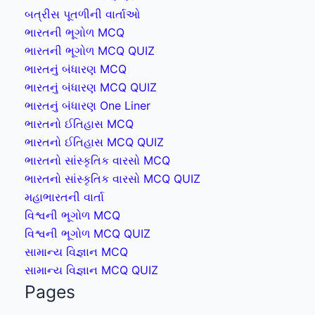
બત્રીસ પૂતળીની વાર્તાઓ
ભારતની ભૂગોળ MCQ
ભારતની ભૂગોળ MCQ QUIZ
ભારતનું બંધારણ MCQ
ભારતનું બંધારણ MCQ QUIZ
ભારતનું બંધારણ One Liner
ભારતનો ઈતિહાસ MCQ
ભારતનો ઈતિહાસ MCQ QUIZ
ભારતનો સાંસ્કૃતિક વારસો MCQ
ભારતનો સાંસ્કૃતિક વારસો MCQ QUIZ
મહાભારતની વાર્તા
વિશ્વની ભૂગોળ MCQ
વિશ્વની ભૂગોળ MCQ QUIZ
સામાન્ય વિજ્ઞાન MCQ
સામાન્ય વિજ્ઞાન MCQ QUIZ
Pages