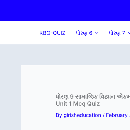
Skip
to
content
KBQ-QUIZ
ધોરણ 6
ધોરણ 7
ધોરણ 9 સામાજિક વિજ્ઞાન એક
Unit 1 Mcq Quiz
By
girisheducation
/
February 