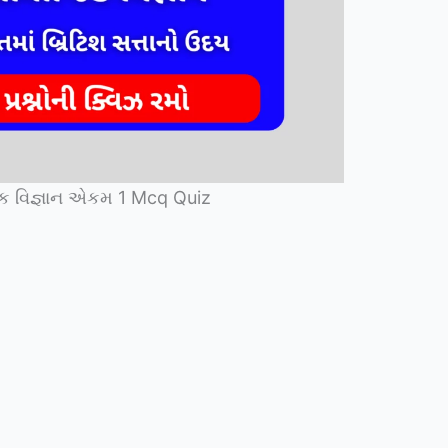
ક વિજ્ઞાન એકમ 1 Mcq Quiz