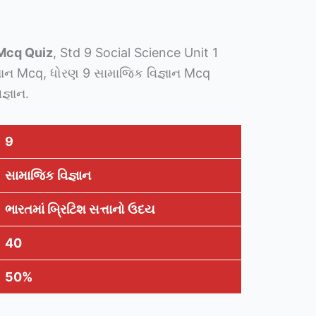
 Mcq Quiz
, Std 9 Social Science Unit 1
ઞાન Mcq, ધોરણ 9 સામાજિક વિજ્ઞાન Mcq
્ઞાન.
9
સામાજિક વિજ્ઞાન
ભારતમાં બ્રિટિશ સત્તાનો ઉદય
40
50%