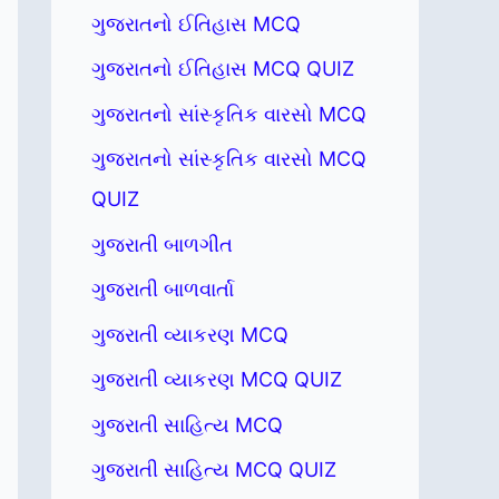
ગુજરાતનો ઈતિહાસ MCQ
ગુજરાતનો ઈતિહાસ MCQ QUIZ
ગુજરાતનો સાંસ્કૃતિક વારસો MCQ
ગુજરાતનો સાંસ્કૃતિક વારસો MCQ
QUIZ
ગુજરાતી બાળગીત
ગુજરાતી બાળવાર્તા
ગુજરાતી વ્યાકરણ MCQ
ગુજરાતી વ્યાકરણ MCQ QUIZ
ગુજરાતી સાહિત્ય MCQ
ગુજરાતી સાહિત્ય MCQ QUIZ