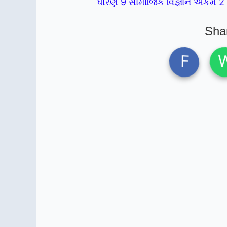
ધોરણ 9 સામાજિક વિજ્ઞાન એકમ 2
Sha
F