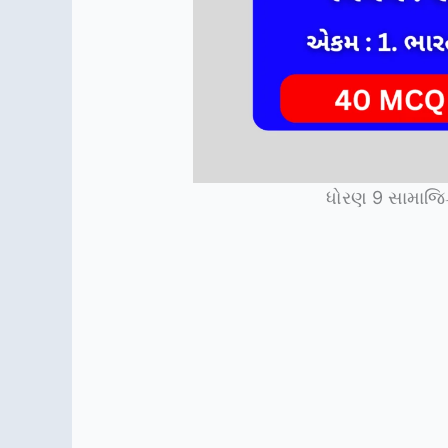
ધોરણ 9 સામાજિ