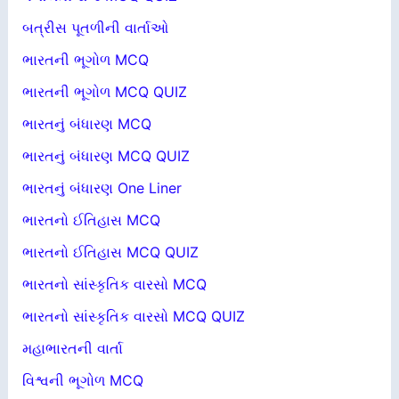
બત્રીસ પૂતળીની વાર્તાઓ
ભારતની ભૂગોળ MCQ
ભારતની ભૂગોળ MCQ QUIZ
ભારતનું બંધારણ MCQ
ભારતનું બંધારણ MCQ QUIZ
ભારતનું બંધારણ One Liner
ભારતનો ઈતિહાસ MCQ
ભારતનો ઈતિહાસ MCQ QUIZ
ભારતનો સાંસ્કૃતિક વારસો MCQ
ભારતનો સાંસ્કૃતિક વારસો MCQ QUIZ
મહાભારતની વાર્તા
વિશ્વની ભૂગોળ MCQ