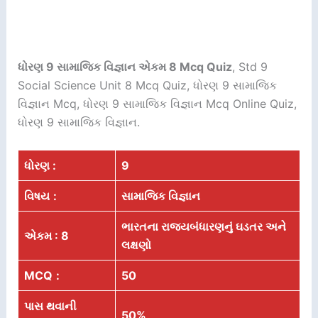
ધોરણ 9 સામાજિક વિજ્ઞાન એકમ 8 Mcq Quiz
, Std 9
Social Science Unit 8 Mcq Quiz, ધોરણ 9 સામાજિક
વિજ્ઞાન Mcq, ધોરણ 9 સામાજિક વિજ્ઞાન Mcq Online Quiz,
ધોરણ 9 સામાજિક વિજ્ઞાન.
ધોરણ :
9
વિષય
:
સામાજિક વિજ્ઞાન
ભારતના રાજ્યબંધારણનું ઘડતર અને
એકમ : 8
લક્ષણો
MCQ
:
50
પાસ થવાની
50%