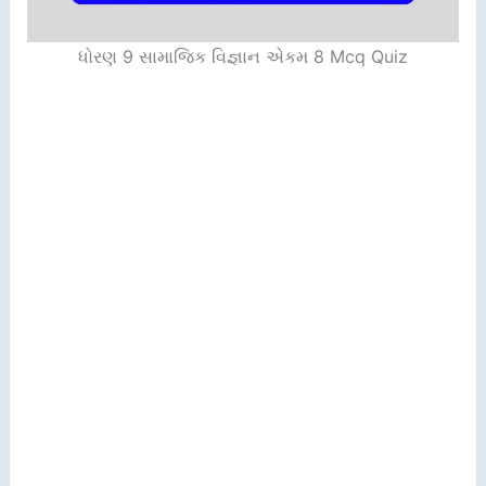
ધોરણ 9 સામાજિક વિજ્ઞાન એકમ 8 Mcq Quiz