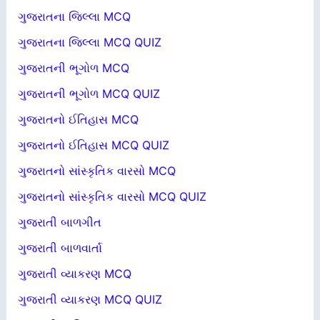
ગુજરાતના જિલ્લા MCQ
ગુજરાતના જિલ્લા MCQ QUIZ
ગુજરાતની ભૂગોળ MCQ
ગુજરાતની ભૂગોળ MCQ QUIZ
ગુજરાતનો ઈતિહાસ MCQ
ગુજરાતનો ઈતિહાસ MCQ QUIZ
ગુજરાતનો સાંસ્કૃતિક વારસો MCQ
ગુજરાતનો સાંસ્કૃતિક વારસો MCQ QUIZ
ગુજરાતી બાળગીત
ગુજરાતી બાળવાર્તા
ગુજરાતી વ્યાકરણ MCQ
ગુજરાતી વ્યાકરણ MCQ QUIZ