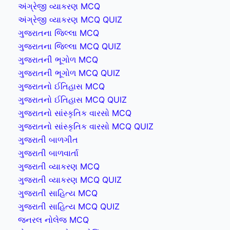
અંગ્રેજી વ્યાકરણ MCQ
અંગ્રેજી વ્યાકરણ MCQ QUIZ
ગુજરાતના જિલ્લા MCQ
ગુજરાતના જિલ્લા MCQ QUIZ
ગુજરાતની ભૂગોળ MCQ
ગુજરાતની ભૂગોળ MCQ QUIZ
ગુજરાતનો ઈતિહાસ MCQ
ગુજરાતનો ઈતિહાસ MCQ QUIZ
ગુજરાતનો સાંસ્કૃતિક વારસો MCQ
ગુજરાતનો સાંસ્કૃતિક વારસો MCQ QUIZ
ગુજરાતી બાળગીત
ગુજરાતી બાળવાર્તા
ગુજરાતી વ્યાકરણ MCQ
ગુજરાતી વ્યાકરણ MCQ QUIZ
ગુજરાતી સાહિત્ય MCQ
ગુજરાતી સાહિત્ય MCQ QUIZ
જનરલ નોલેજ MCQ