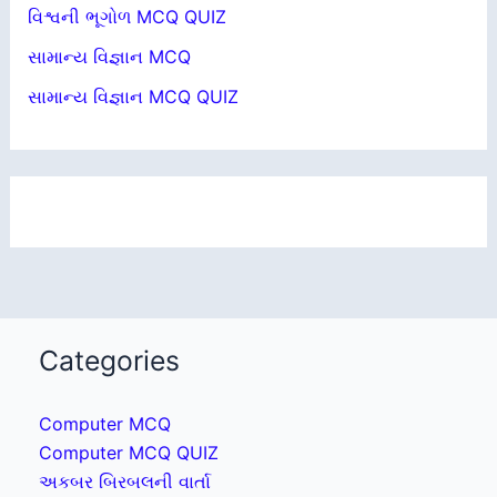
વિશ્વની ભૂગોળ MCQ QUIZ
સામાન્ય વિજ્ઞાન MCQ
સામાન્ય વિજ્ઞાન MCQ QUIZ
Categories
Computer MCQ
Computer MCQ QUIZ
અકબર બિરબલની વાર્તા