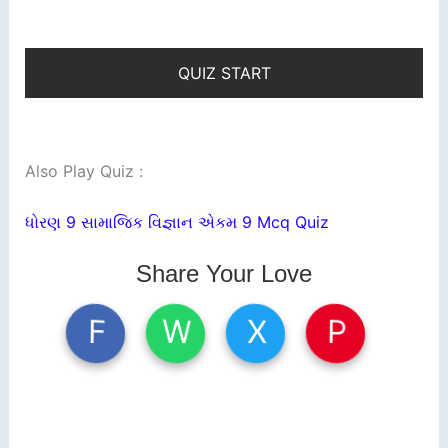
QUIZ START
Also Play Quiz :
ધોરણ 9 સામાજિક વિજ્ઞાન એકમ 9 Mcq Quiz
Share Your Love
W
X
P
F