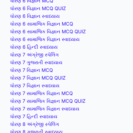
ધોરણ 6 વિજ્ઞાન MCQ
ધોરણ 6 વિજ્ઞાન MCQ QUIZ
ધોરણ 6 વિજ્ઞાન સ્વાધ્યાય
ધોરણ 6 સામાજિક વિજ્ઞાન MCQ
ધોરણ 6 સામાજિક વિજ્ઞાન MCQ QUIZ
ધોરણ 6 સામાજિક વિજ્ઞાન સ્વાધ્યાય
ધોરણ 6 હિન્દી સ્વાધ્યાય
ધોરણ 7 અંગ્રેજી સ્પેલિંગ
ધોરણ 7 ગુજરાતી સ્વાધ્યાય
ધોરણ 7 વિજ્ઞાન MCQ
ધોરણ 7 વિજ્ઞાન MCQ QUIZ
ધોરણ 7 વિજ્ઞાન સ્વાધ્યાય
ધોરણ 7 સામાજિક વિજ્ઞાન MCQ
ધોરણ 7 સામાજિક વિજ્ઞાન MCQ QUIZ
ધોરણ 7 સામાજિક વિજ્ઞાન સ્વાધ્યાય
ધોરણ 7 હિન્દી સ્વાધ્યાય
ધોરણ 8 અંગ્રેજી સ્પેલિંગ
ધોરણ 8 ગુજરાતી સ્વાધ્યાય