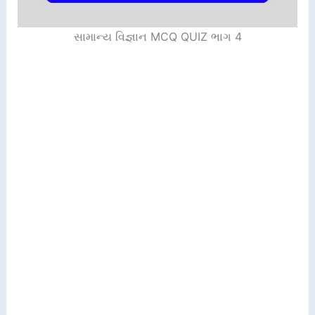
સામાન્ય વિજ્ઞાન MCQ QUIZ ભાગ 4