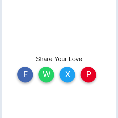
Share Your Love
W
X
P
F