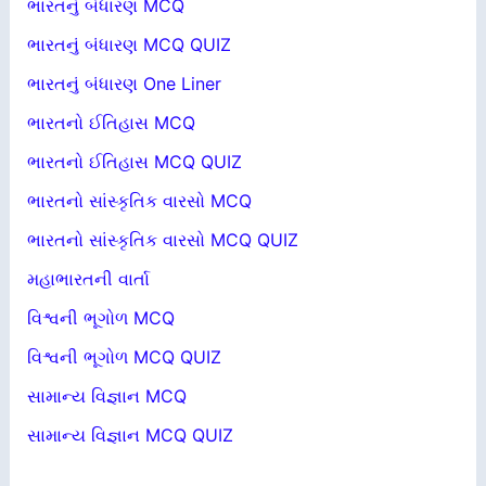
ભારતનું બંધારણ MCQ
ભારતનું બંધારણ MCQ QUIZ
ભારતનું બંધારણ One Liner
ભારતનો ઈતિહાસ MCQ
ભારતનો ઈતિહાસ MCQ QUIZ
ભારતનો સાંસ્કૃતિક વારસો MCQ
ભારતનો સાંસ્કૃતિક વારસો MCQ QUIZ
મહાભારતની વાર્તા
વિશ્વની ભૂગોળ MCQ
વિશ્વની ભૂગોળ MCQ QUIZ
સામાન્ય વિજ્ઞાન MCQ
સામાન્ય વિજ્ઞાન MCQ QUIZ