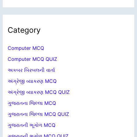
Category
Computer MCQ
Computer MCQ QUIZ
અકબર બિરબલની વાર્તા
અંગ્રેજી વ્યાકરણ MCQ
અંગ્રેજી વ્યાકરણ MCQ QUIZ
ગુજરાતના જિલ્લા MCQ
ગુજરાતના જિલ્લા MCQ QUIZ
ગુજરાતની ભૂગોળ MCQ
ગુજરાતની ભૂગોળ MCQ QUIZ