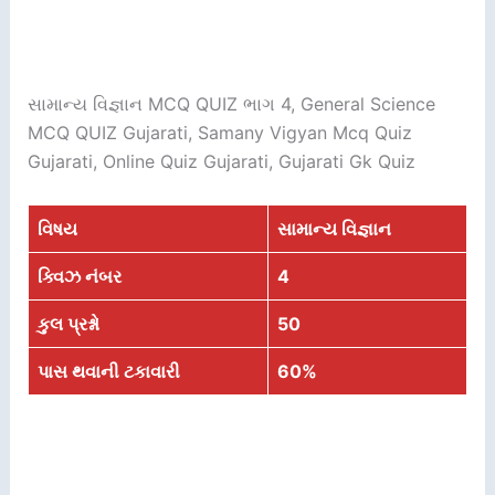
સામાન્ય વિજ્ઞાન MCQ QUIZ ભાગ 4, General Science
MCQ QUIZ Gujarati, Samany Vigyan Mcq Quiz
Gujarati, Online Quiz Gujarati, Gujarati Gk Quiz
વિષય
સામાન્ય વિજ્ઞાન
ક્વિઝ નંબર
4
કુલ પ્રશ્નો
50
પાસ થવાની ટકાવારી
60%