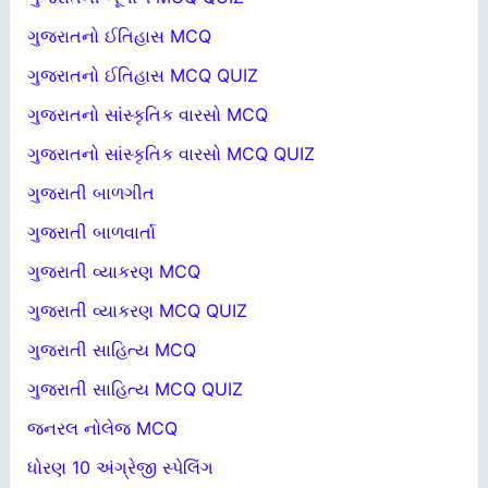
ગુજરાતનો ઈતિહાસ MCQ
ગુજરાતનો ઈતિહાસ MCQ QUIZ
ગુજરાતનો સાંસ્કૃતિક વારસો MCQ
ગુજરાતનો સાંસ્કૃતિક વારસો MCQ QUIZ
ગુજરાતી બાળગીત
ગુજરાતી બાળવાર્તા
ગુજરાતી વ્યાકરણ MCQ
ગુજરાતી વ્યાકરણ MCQ QUIZ
ગુજરાતી સાહિત્ય MCQ
ગુજરાતી સાહિત્ય MCQ QUIZ
જનરલ નોલેજ MCQ
ધોરણ 10 અંગ્રેજી સ્પેલિંગ