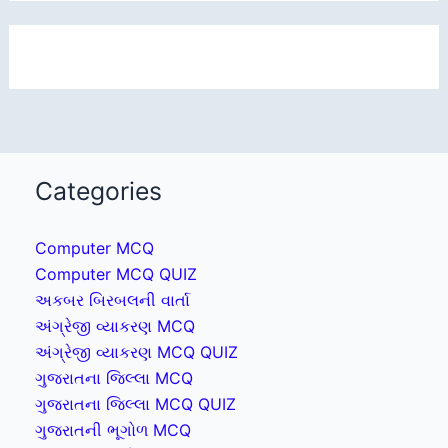
Categories
Computer MCQ
Computer MCQ QUIZ
અકબર બિરબલની વાર્તા
અંગ્રેજી વ્યાકરણ MCQ
અંગ્રેજી વ્યાકરણ MCQ QUIZ
ગુજરાતના જિલ્લા MCQ
ગુજરાતના જિલ્લા MCQ QUIZ
ગુજરાતની ભૂગોળ MCQ