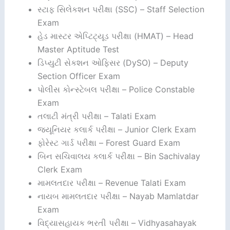
સ્ટાફ સિલેકશન પરીક્ષા (SSC) – Staff Selection
Exam
હેડ માસ્ટર એપ્ટિટ્યૂડ પરીક્ષા (HMAT) – Head
Master Aptitude Test
ડિપ્યુટી સેકશન ઓફિસર (DySO) – Deputy
Section Officer Exam
પોલીસ કોન્સ્ટેબલ પરીક્ષા – Police Constable
Exam
તલાટી મંત્રી પરીક્ષા – Talati Exam
જ્યૂનિયર કલાર્ક પરીક્ષા – Junior Clerk Exam
ફોરેસ્ટ ગાર્ડ પરીક્ષા – Forest Guard Exam
બિન સચિવાલય કલાર્ક પરીક્ષા – Bin Sachivalay
Clerk Exam
મામલતદાર પરીક્ષા – Revenue Talati Exam
નાયબ મામલતદાર પરીક્ષા – Nayab Mamlatdar
Exam
વિદ્યાસહાયક ભરતી પરીક્ષા – Vidhyasahayak