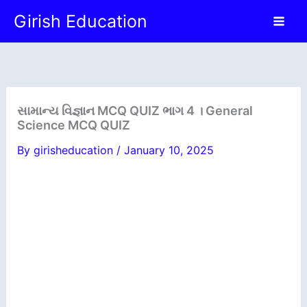
Skip
Girish Education
to
content
સામાન્ય વિજ્ઞાન MCQ QUIZ ભાગ 4 । General
Science MCQ QUIZ
By
girisheducation
/
January 10, 2025