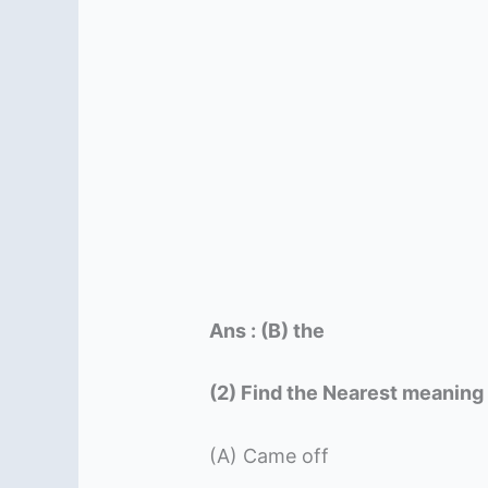
Ans : (B) the
(2) Find the Nearest meaning
(A) Came off