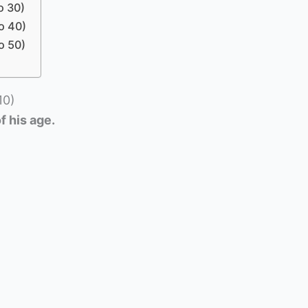
o 30)
o 40)
o 50)
10)
 his age.