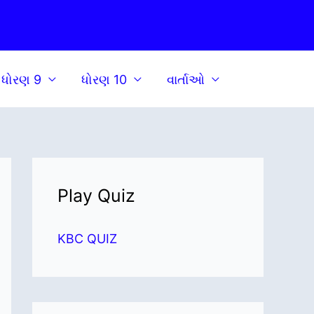
ધોરણ 9
ધોરણ 10
વાર્તાઓ
Play Quiz
KBC QUIZ