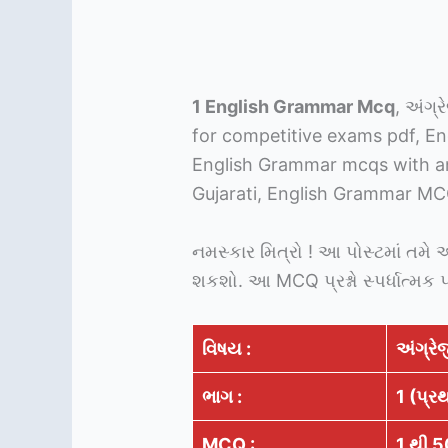
1 English Grammar Mcq
, અંગ
for competitive exams pdf, En
English Grammar mcqs with an
Gujarati, English Grammar MC
નમસ્કાર મિત્રો ! આ પોસ્ટમાં તમે 
શકશો. આ MCQ પ્રશ્નો સ્પર્ધાત્મક 
વિષય :
અંગ્રે
ભાગ :
1 (પ્ર
MCQ :
1 થી 5