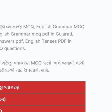
્રેજી વ્યાકરણ MCQ, English Grammar MCQ
glish Grammar mcq pdf in Gujarati,
swers pdf, English Tenses PDF in
Q questions.
અંગ્રેજી વ્યાકરણ MCQ પ્રશ્નો અને જવાબો વાંચી
પરીક્ષાઓ માટે ઉપયોગી થશે.
જી વ્યાકરણ
થમ)
0