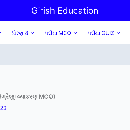
Girish Education
ધોરણ 8
પરીક્ષા MCQ
પરીક્ષા QUIZ
ગ્રેજી વ્યાકરણ MCQ)
023