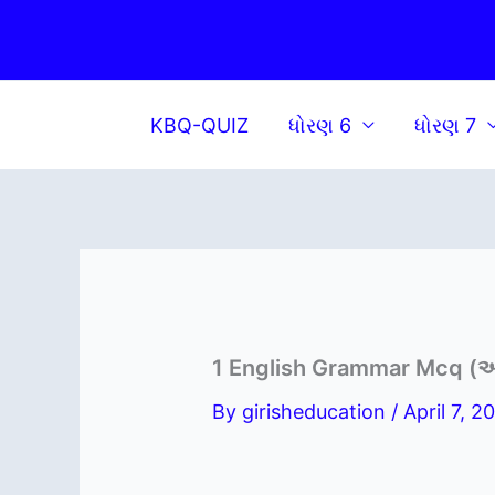
Skip
to
content
KBQ-QUIZ
ધોરણ 6
ધોરણ 7
1 English Grammar Mcq (અં
By
girisheducation
/
April 7, 2