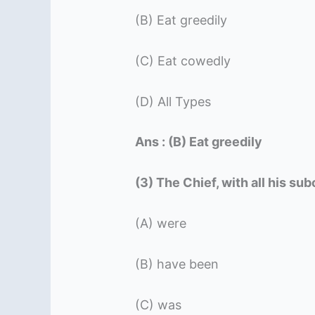
(B) Eat greedily
(C) Eat cowedly
(D) All Types
Ans : (B) Eat greedily
(3) The Chief, with all his s
(A) were
(B) have been
(C) was