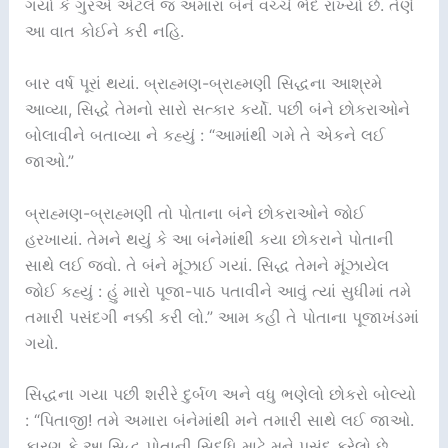
ગયો કે ગુરએ એટલે જ અમારા બંને વચ્ચે ભેદ રાખ્યો છે. તેણે
આ વાત કોઈને કરી નહિ.
બાર વર્ષ પૂરાં થયાં. બ્રાહ્મણ-બ્રાહ્મણી સિદ્ધના આશ્રમે
આવ્યા, સિદ્ધે તેમનો સારો સત્કાર કર્યો. પછી બંને છોકરાઓને
બોલાવીને બતાવ્યા ને કહ્યું : “આમાંથી ગમે તે એકને લઈ
જાઓ.”
બ્રાહ્મણ-બ્રાહ્મણી તો પોતાના બંને છોકરાઓને જોઈ
હરખાયાં. તેમને થયું કે આ બંનેમાંથી કયા છોકરાને પોતાની
સાથે લઈ જવો. તે બંને મૂંઝાઈ ગયાં. સિદ્ધ તેમને મૂંઝાયેલ
જોઈ કહ્યું : હું મારો પૂજા-પાઠ પતાવીને આવું ત્યાં સુધીમાં તમે
તમારી પસંદગી નક્કી કરી લો.” આમ કહી તે પોતાના પૂજાખંડમાં
ગયો.
સિદ્ધના ગયા પછી શરીરે દુર્બળ અને વધુ ભણેલો છોકરો બોલ્યો
: “પિતાજી! તમે અમારા બંનેમાંથી મને તમારી સાથે લઈ જાઓ.
કારણ કે આ સિદ્ધ પોતાની સિદ્ધિ માટે મને પસંદ કરેલો છે,