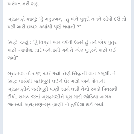
પારંગત કરી શકું.
બ્રાહ્મણે કહ્યું: “હે મહાત્મન્ ! હું બંને પુત્રો તમને સોંપી દઉં તો
પછી મારી ઇચ્છા ક્યાંથી પૂર્ણ થવાની ?”
સિદ્ધે કહ્યું : “હે વિપ્ર ! બાર વર્ષની ઉમરે હું તને એક પુત્ર
પાછો આપીશ. તારે બંનેમાંથી ગમે તે એક પુત્રને પાછો લઈ
જવો”
બ્રાહ્મણ તો રાજી થઈ ગયો. તેણે સિદ્ધની વાત કબૂલી. તે
સિદ્ધ પાસેથી જડીબુટ્ટી લઈને ઘેર ગયો અને પોતાની
બ્રાહ્મણીને જડીબુટ્ટી પાણી સાથે ઘસી તેનો રગડો પિવડાવી
દીધો. સમય જતાં બ્રાહ્મણીને પૂરા માસે જોડિયા બાળક
જન્મ્યાં. બ્રાહ્મણ-બ્રાહ્મણી તો હર્ષઘેલા થઈ ગયાં.