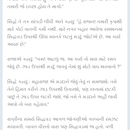
તમારી જે ઇચ્છા હોય તે માગો.”
સિદ્ધે તે તક સાંપડી લીધી અને કહ્યું: “હે રાજન! તમારી કૃપાથી
મારે કોઈ વાતની કમી નથી. મારે નગર બહાર આવેલા સ્મશાનમાં
સિદ્ધવડ ઉપરથી ઊંધા મસ્તકે લટતું મડદું જોઈએ છે. આ કાર્ય
અઘરું છે.”
રાજાએ કહ્યું: “બસ! આટલું જ. આ કાર્ય તો મારા માટે રમત
જેવું છે. ઝાડ ઉપરથી મડદું લાવવું તેમાં શું મોટો વાઘ મારવાનો ?”
સિદ્ધે કહ્યું : મહારાજ! એ મડદાને જેવું તેવું ન સમજશો. તમે
તેને હિંમત કરીને ઝાડ ઉપરથી ઉતારશો, પણ રસ્તામાં છટકી
પાછું તે ઝાડ ઉપર લટકી જશે. જો તમે તે મડદાને અહીં લાવી
આપો તો ખરા કહેવાવ.”
રાત્રીના સમયે સિદ્ધવડ આગળ જોગણીઓ ગરબાની રમઝટ
મચાવતી. બાવન વીરનો વાસ પણ સિદ્ધવડમાં જ હતો. વળી