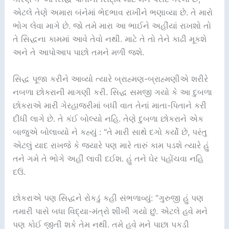
એટલે તેણે અમારા બંનેમાં ભેદભાવ રાખીને ભણાવ્યા છે. તે મારો
ભોગ લેવા માગે છે. જો તમે મારા આ ભાઈને અહીંયાં રાખશો તો
તે સિદ્ધના કામમાં આવે તેવો નથી. માટે તે તો તેને કાઢી મૂકશે
અને તે આપોઆપ પાછો તમને મળી જશે.
સિદ્ધ પૂજા કરીને આવ્યો ત્યારે બ્રાહ્મણ-બ્રાહ્મણીએ શરીરે
નબળા છોકરાની માગણી કરી. સિદ્ધ સમજી ગયો કે આ દુબળા
છોકરાએ મારી ગેરહાજરીમાં બધી વાત તેનાં માતા-પિતાને કરી
દીધી લાગે છે. તે કંઈ બોલ્યો નહિ. તેણે દુબળા છોકરાને એક
બાજુએ બોલાવ્યો ને કહ્યું : “તે મારી સાથે દગો કર્યો છે, પરંતુ
એટલું યાદ રાખજે કે જ્યારે પણ મારે તારું કામ પડશે ત્યારે હું
તને ગમે તે ભોગે અહીં લાવી દઈશ. હું તને ઘેર પહોંચવા નહિ
દઉં.
છોકરાએ પણ સિદ્ધને રોકડું કહી સંભળાવ્યું: “ગુરુજી હું પણ
તમારી પાસે બધા વિદ્યા-મંત્રો શીખી ગયો છું. એટલે હવે મને
પણ કોઈ જીતી શકે તેમ નથી. તમે હવે મને પાછા પકડી