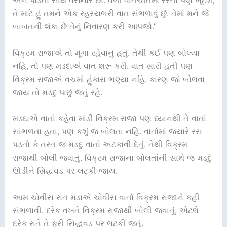
અને પંડિતો સાથે વસનાર છો. વળી વાતચીતમાં રસ્તો પણ ખૂટશે,
તે માટે હું તમને એક રહસ્યભરી વાત સંભળાવું છું. તેમાં મને જે
બાબતની શંકા છે તેનું નિવારણ કરી આપજો.”
વિક્રમ રાજાએ તો મૂંગા રહેવાનું હતું. તેથી કંઈ પણ બોલ્યા
નહિ, તો પણ મડદાએ વાત શરૂ કરી. વાત સારી હતી પણ
વિક્રમ રાજાએ વચમાં હુંકારા ભણ્યા નહિ. કારણ જો બોલવા
જાય તો મડદુ પાછું જતું રહે.
મડદાએ વાર્તા કહેવા માંડી વિક્રમ રાજા પણ ધ્યાનથી તે વાર્તા
સાંભળતા હતા, પણ કશું જ બોલતા નહિ. વાર્તામાં જ્યારે રસ
પડતો કે તરત જ મડદુ વાર્તા અટકાવી દેતું. તેથી વિક્રમ
રાજાથી બોલી જવાતું. વિક્રમ રાજાના બોલતાંની સાથે જ મડદું
ઊડીને સિદ્ધવડ પર લટકી જાય.
આમ ચોવીસ રાત મડાએ ચોવીસ વાર્તા વિક્રમ રાજાને કહી
સંભળાવી. દરેક વખતે વિક્રમ રાજાથી બોલી જવાતું, એટલે
દરેક રાતે તે ફરી સિદ્ધવડ પર લટકી જતું.