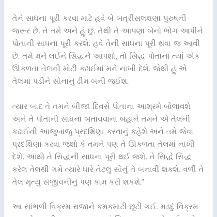
તેને સાધના પૂરી કરવા માટે હવે બે બત્રીસલક્ષણા પુરુષની
જરૂર છે. તે તમે અને હું છું. તેથી તે આપણા બેનો ભોગ આપીને
પોતાની સાધના પૂરી કરશે. હવે તેની સાધના પૂરી થવા જ આવી
છે. તમે મને લઈને સિદ્ધને આપશો, તો સિદ્ધ પોતાના ત્યાં એક
ઊકળતા તેલની મોટી કઢાઈમાં મને નાખી દેશે. જેથી હું એ
તેલમાં પડીને સોનાનું ઢીમ બની જઈશ.
ત્યાર બાદ તે તમને બીજા દિવસે પોતાના આશ્રમે બોલાવશે
અને તે પોતાની સાધના બતાવવાના બહાને તમને એ તેલની
કઢાઈની આજુબાજુ પ્રદક્ષિણા કરવાનું કહેશે અને તમે જેવા
પ્રદક્ષિણા કરવા જશો કે તમને પણ તે ઊકળતા તેલમાં નાખી
દેશે. આથી તે સિદ્ધની સાધના પૂરી થઈ જશે. તે સિદ્ધે સિદ્ધ
કરેલ તેલથી ગમે ત્યારે ધારે તેટલું સોનું તે બનાવી શકશે. વળી તે
તેલ મૃત્યુ સંજીવનીનું પણ કામ કરી શકશે.”
આ સાંભળી વિક્રમ રાજાને કમકમાટી છૂટી ગઈ. મડદું વિક્રમ