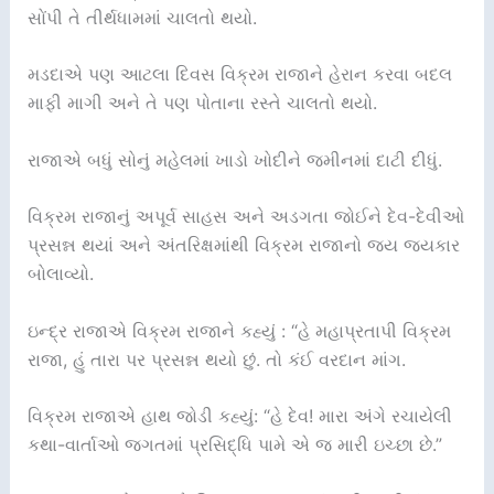
સોંપી તે તીર્થધામમાં ચાલતો થયો.
મડદાએ પણ આટલા દિવસ વિક્રમ રાજાને હેરાન કરવા બદલ
માફી માગી અને તે પણ પોતાના રસ્તે ચાલતો થયો.
રાજાએ બધું સોનું મહેલમાં ખાડો ખોદીને જમીનમાં દાટી દીધું.
વિક્રમ રાજાનું અપૂર્વ સાહસ અને અડગતા જોઈને દેવ-દેવીઓ
પ્રસન્ન થયાં અને અંતરિક્ષમાંથી વિક્રમ રાજાનો જય જયકાર
બોલાવ્યો.
ઇન્દ્ર રાજાએ વિક્રમ રાજાને કહ્યું : “હે મહાપ્રતાપી વિક્રમ
રાજા, હું તારા પર પ્રસન્ન થયો છું. તો કંઈ વરદાન માંગ.
વિક્રમ રાજાએ હાથ જોડી કહ્યું: “હે દેવ! મારા અંગે રચાયેલી
કથા-વાર્તાઓ જગતમાં પ્રસિદ્ધિ પામે એ જ મારી ઇચ્છા છે.”