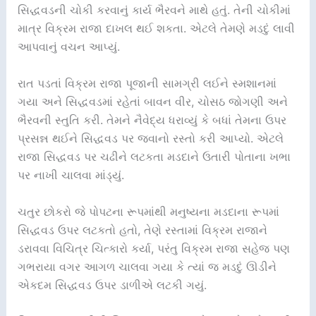
સિદ્ધવડની ચોકી કરવાનું કાર્ય ભૈરવને માથે હતું. તેની ચોકીમાં
માત્ર વિક્રમ રાજા દાખલ થઈ શકતા. એટલે તેમણે મડદું લાવી
આપવાનું વચન આપ્યું.
રાત પડતાં વિક્રમ રાજા પૂજાની સામગ્રી લઈને સ્મશાનમાં
ગયા અને સિદ્ધવડમાં રહેતાં બાવન વીર, ચોસઠ જોગણી અને
ભૈરવની સ્તુતિ કરી. તેમને નૈવેદ્ય ધરાવ્યું કે બધાં તેમના ઉપર
પ્રસન્ન થઈને સિદ્ધવડ પર જવાનો રસ્તો કરી આપ્યો. એટલે
રાજા સિદ્ધવડ પર ચઢીને લટકતા મડદાને ઉતારી પોતાના ખભા
પર નાખી ચાલવા માંડ્યું.
ચતુર છોકરો જે પોપટના રૂપમાંથી મનુષ્યના મડદાના રૂપમાં
સિદ્ધવડ ઉપર લટકતો હતો, તેણે રસ્તામાં વિક્રમ રાજાને
ડરાવવા વિચિત્ર ચિત્કારો કર્યા, પરંતુ વિક્રમ રાજા સહેજ પણ
ગભરાયા વગર આગળ ચાલવા ગયા કે ત્યાં જ મડદું ઊડીને
એકદમ સિદ્ધવડ ઉપર ડાળીએ લટકી ગયું.