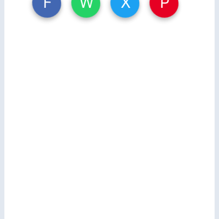
W
X
P
F