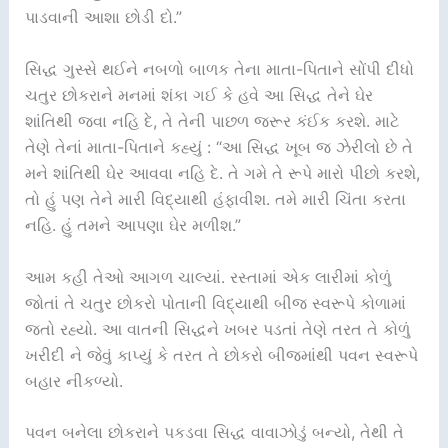
પાડવાની આશા છોડી દો.”
સિદ્ધ ગુસ્સે થઈને નબળો બાળક તેના માતા-પિતાને સોંપી દીધો
ચતુર છોકરાને મનમાં શંકા ગઈ કે હવે આ સિદ્ધ તેને ઘેર
શાંતિથી જવા નહિ દે, તે તેની પાછળ જરૂર કંઈક કરશે. માટે
તેણે તેનાં માતા-પિતાને કહ્યું : “આ સિદ્ધ ખૂબ જ ઝેરીલો છે તે
મને શાંતિથી ઘેર આવવા નહિ દે. તે ગમે તે રૂપે મારો પીછો કરશે,
તો હું પણ તેને મારી વિદ્યાથી હંફાવીશ. તમે મારી ચિંતા કરતા
નહિ. હું તમને આપણા ઘેર મળીશ.”
આમ કહી તેઓ આગળ ચાલ્યાં. રસ્તામાં એક લારીમાં કોળું
જોતાં તે ચતુર છોકરો પોતાની વિદ્યાથી બીજ સ્વરૂપે કોળામાં
જતો રહ્યો. આ વાતની સિદ્ધને ખબર પડતાં તેણે તરત તે કોળું
ખરીદી ને જેવું કાપ્યું કે તરત તે છોકરો બીજમાંથી પવન સ્વરૂપે
બહાર નીકળ્યો.
પવન બનેલા છોકરાને પકડવા સિદ્ધ વાવાઝોડું બન્યો, તેથી તે