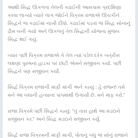
આથી સિદ્ધ ઊકળતા તેલની કઢાઈની આસપાસ પ્રદક્ષિણા
કરવા લાગ્યો ત્યારે લાગ જોઈને વિક્રમ રાજાએ ઊંચકીને
સિદ્ધને જ કઢાઈમાં નાખી દીધો. કઢાઈમાં પડતાં જ સિદ્ધ સોનાનું
ઢીમ બની ગયો અને ઊકળતું તેલ સિદ્ધની યોજના મુજબ
સિદ્ધ થઈ ગયું.
ત્યાર પછી વિક્રમ રાજાએ તે તેલ ત્યાં પડેલ દરેક બત્રીસ
લક્ષણા પુરુષનાં હાડકાં પર છાંટી એમને સજીવન કર્યા. પછી
સિદ્ધને પણ સજીવન કર્યો.
સિદ્ધે વિક્રમ રાજાની માફી માંગી અને કહ્યું : હે રાજન! તમે
મને આ બધાની હત્યાના પાપમાંથી ઉગાર્યો છે. મને માફ કરો.”
રાજા વિક્રમે પછી સિદ્ધને કહ્યું: “તું તારા હાથે આ મડદાને
સજીવન કર.” અને સિદ્ધ મડદાને સજીવન કર્યું.
સિદ્ધે રાજા વિક્રમની માફી માગી, પોતાનું બધું જ સોનું રાજાને