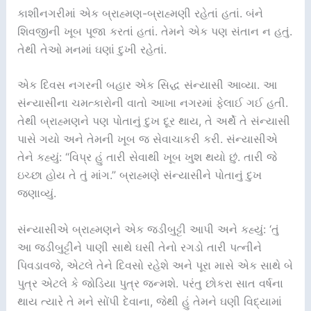
કાશીનગરીમાં એક બ્રાહ્મણ-બ્રાહ્મણી રહેતાં હતાં. બંને
શિવજીની ખૂબ પૂજા કરતાં હતાં. તેમને એક પણ સંતાન ન હતું.
તેથી તેઓ મનમાં ઘણાં દુખી રહેતાં.
એક દિવસ નગરની બહાર એક સિદ્ધ સંન્યાસી આવ્યા. આ
સંન્યાસીના ચમત્કારોની વાતો આખા નગરમાં ફેલાઈ ગઈ હતી.
તેથી બ્રાહ્મણને પણ પોતાનું દુખ દૂર થાય, તે અર્થે તે સંન્યાસી
પાસે ગયો અને તેમની ખૂબ જ સેવાચાકરી કરી. સંન્યાસીએ
તેને કહ્યું: “વિપ્ર હું તારી સેવાથી ખૂબ ખુશ થયો છું. તારી જે
ઇચ્છા હોય તે તું માંગ.” બ્રાહ્મણે સંન્યાસીને પોતાનું દુખ
જણાવ્યું.
સંન્યાસીએ બ્રાહ્મણને એક જડીબુટ્ટી આપી અને કહ્યું: ‘તું
આ જડીબુટ્ટીને પાણી સાથે ઘસી તેનો રગડો તારી પત્નીને
પિવડાવજે, એટલે તેને દિવસો રહેશે અને પૂરા માસે એક સાથે બે
પુત્ર એટલે કે જોડિયા પુત્ર જન્મશે. પરંતુ છોકરા સાત વર્ષના
થાય ત્યારે તે મને સોંપી દેવાના, જેથી હું તેમને ઘણી વિદ્યામાં