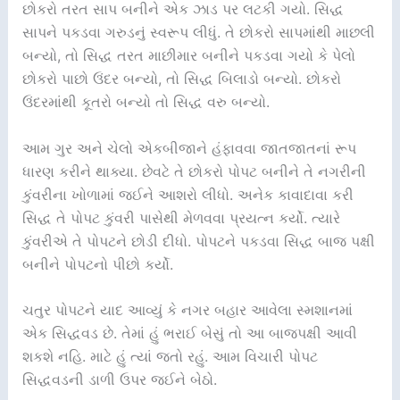
છોકરો તરત સાપ બનીને એક ઝાડ પર લટકી ગયો. સિદ્ધ
સાપને પકડવા ગરુડનું સ્વરૂપ લીધું. તે છોકરો સાપમાંથી માછલી
બન્યો, તો સિદ્ધ તરત માછીમાર બનીને પકડવા ગયો કે પેલો
છોકરો પાછો ઉંદર બન્યો, તો સિદ્ધ બિલાડો બન્યો. છોકરો
ઉંદરમાંથી કૂતરો બન્યો તો સિદ્ધ વરુ બન્યો.
આમ ગુર અને ચેલો એકબીજાને હંફાવવા જાતજાતનાં રૂપ
ધારણ કરીને થાક્યા. છેવટે તે છોકરો પોપટ બનીને તે નગરીની
કુંવરીના ખોળામાં જઈને આશરો લીધો. અનેક કાવાદાવા કરી
સિદ્ધ તે પોપટ કુંવરી પાસેથી મેળવવા પ્રયત્ન કર્યો. ત્યારે
કુંવરીએ તે પોપટને છોડી દીધો. પોપટને પકડવા સિદ્ધ બાજ પક્ષી
બનીને પોપટનો પીછો કર્યો.
ચતુર પોપટને યાદ આવ્યું કે નગર બહાર આવેલા સ્મશાનમાં
એક સિદ્ધવડ છે. તેમાં હું ભરાઈ બેસું તો આ બાજપક્ષી આવી
શકશે નહિ. માટે હું ત્યાં જતો રહું. આમ વિચારી પોપટ
સિદ્ધવડની ડાળી ઉપર જઈને બેઠો.