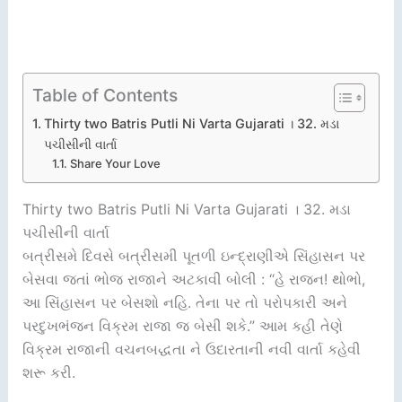
Table of Contents
Thirty two Batris Putli Ni Varta Gujarati । 32. મડા
પચીસીની વાર્તા
Share Your Love
Thirty two Batris Putli Ni Varta Gujarati । 32. મડા
પચીસીની વાર્તા
બત્રીસમે દિવસે બત્રીસમી પૂતળી ઇન્દ્રાણીએ સિંહાસન પર
બેસવા જતાં ભોજ રાજાને અટકાવી બોલી : “હે રાજન! થોભો,
આ સિંહાસન પર બેસશો નહિ. તેના પર તો પરોપકારી અને
પરદુખભંજન વિક્રમ રાજા જ બેસી શકે.” આમ કહી તેણે
વિક્રમ રાજાની વચનબદ્ધતા ને ઉદારતાની નવી વાર્તા કહેવી
શરૂ કરી.