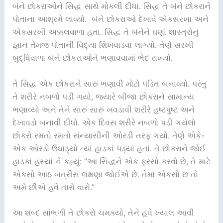
બંને છોકરાઓને સિદ્ધ સાથે મોકલી દીધા. સિદ્ધ તે બંને છોકરાને
પોતાના આશ્રમે લાવ્યો. બંને છોકરાઓ દેખાવે એકસરખા અને
એકસરખી અક્કલવાળા હતા. સિદ્ધ તે બંનેને ઘણાં શાસ્ત્રોનું
જ્ઞાન તેમજ પોતાની વિદ્યા શિખવાડવા લાગ્યો. તેણે સરખી
બુદ્ધિવાળા બંને છોકરાઓને ભણાવવામાં ભેદ રાખ્યો.
તે સિદ્ધ એક છોકરાને સારું ભણાવી મોટો પંડિત બનાવ્યો. પરંતુ
તે શરીરે નબળો પડી ગયો, જ્યારે બીજા છોકરાને સામાન્ય
ભણાવ્યો અને તેને સારું સારું ખવડાવી શરીરે હષ્ટપુષ્ટ અને
દેખાવડો બનાવી દીધો. એક દિવસ શરીરે નબળો પડી ગયેલો
છોકરો રમતો રમતો સંન્યાસીની ઓરડી તરફ ગયો. તેણે એકે-
એક ઓરડો ઉઘાડ્યો ત્યાં હાડકાં પડ્યાં હતાં. તે છોકરાને જોઈ
હાડકાં હસ્યાં ને કહ્યું: “આ સિદ્ધને એક ફરસો કરવો છે, તે માટે
એકસો આઠ બત્રીસ લક્ષણા જોઈએ છે. તેમાં એકસો છ તો
અમે છીએ હવે તારો વારો.”
આ શબ્દ સાંભળી તે છોકરો ચમક્યો, તેને હવે ખ્યાલ આવી