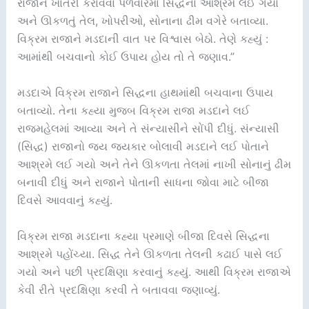
રાજાને ખાતરી કરાવવા પળવારમાં સિદ્ધના આશ્રમે લઈ ગયો
અને ઊકળતું તેલ, ખોપરીઓ, સોનાના ઢીમ વગેરે બતાવ્યા.
વિક્રમ રાજાને મડદાની વાત પર વિશ્વાસ બેઠો. તેણે કહ્યું :
આમાંથી બચવાનો કોઈ ઉપાય હોય તો તે જણાવ.”
મડદાએ વિક્રમ રાજાને સિદ્ધના હાથમાંથી બચવાના ઉપાય
બતાવ્યો. તેના કહ્યા મુજબ વિક્રમ રાજા મડદાને લઈ
રાજમહેલમાં આવ્યા અને તે સંન્યાસીને સોંપી દીધું. સંન્યાસી
(સિદ્ધ) રાજાનો જય જયકાર બોલાવી મડદાને લઈ પોતાને
આશ્રમે લઈ ગયો અને તેને ઊકળતા તેલમાં નાખી સોનાનું ઢીમ
બનાવી દીધું અને રાજાને પોતાની સાધના જોવા માટે બીજા
દિવસે આવવાનું કહ્યું.
વિક્રમ રાજા મડદાના કહ્યા પ્રમાણે બીજા દિવસે સિદ્ધના
આશ્રમે પહોંચ્યા. સિદ્ધ તેને ઊકળતા તેલની કઢાઈ પાસે લઈ
ગયો અને પછી પ્રદક્ષિણા કરવાનું કહ્યું. આથી વિક્રમ રાજાએ
કેવી રીતે પ્રદક્ષિણા કરવી તે બતાવવા જણાવ્યું.