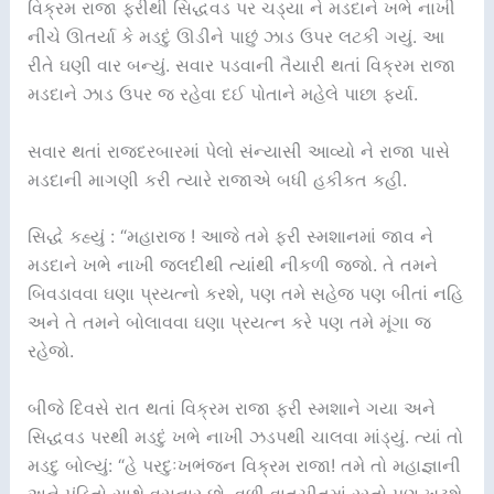
વિક્રમ રાજા ફરીથી સિદ્ધવડ પર ચડ્યા ને મડદાને ખભે નાખી
નીચે ઊતર્યા કે મડદું ઊડીને પાછું ઝાડ ઉપર લટકી ગયું. આ
રીતે ઘણી વાર બન્યું. સવાર પડવાની તૈયારી થતાં વિક્રમ રાજા
મડદાને ઝાડ ઉપર જ રહેવા દઈ પોતાને મહેલે પાછા ફર્યા.
સવાર થતાં રાજદરબારમાં પેલો સંન્યાસી આવ્યો ને રાજા પાસે
મડદાની માગણી કરી ત્યારે રાજાએ બધી હકીકત કહી.
સિદ્ધે કહ્યું : “મહારાજ ! આજે તમે ફરી સ્મશાનમાં જાવ ને
મડદાને ખભે નાખી જલદીથી ત્યાંથી નીકળી જજો. તે તમને
બિવડાવવા ઘણા પ્રયત્નો કરશે, પણ તમે સહેજ પણ બીતાં નહિ
અને તે તમને બોલાવવા ઘણા પ્રયત્ન કરે પણ તમે મૂંગા જ
રહેજો.
બીજે દિવસે રાત થતાં વિક્રમ રાજા ફરી સ્મશાને ગયા અને
સિદ્ધવડ પરથી મડદું ખભે નાખી ઝડપથી ચાલવા માંડ્યું. ત્યાં તો
મડદુ બોલ્યું: “હે પરદુઃખભંજન વિક્રમ રાજા! તમે તો મહાજ્ઞાની