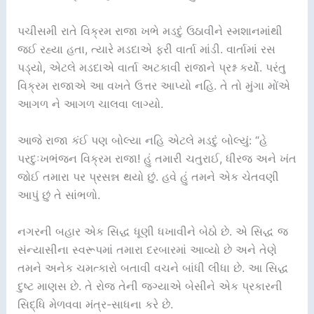
પચીસમી રાતે વિક્રમ રાજા ખભે મડદું ઉઠાવીને સ્મશાનમાંથી
જઈ રહ્યા હતા, ત્યારે મડદાએ ફરી વાર્તા માંડી. વાર્તામાં રસ
પડ્યો, એટલે મડદાએ વાર્તા અટકાવી રાજાને પ્રશ્ન કર્યો. પરંતુ
વિક્રમ રાજાએ આ વખતે ઉત્તર આપ્યો નહિ. તે તો મુંગા મોંએ
આગળ ને આગળ ચાલવા લાગ્યો.
આજે રાજા કંઈ પણ બોલ્યા નહિ એટલે મડદું બોલ્યું: “હે
પરદુઃખભંજન વિક્રમ રાજા! હું તમારી ચતુરાઈ, ધીરજ અને ખંત
જોઈ તમારા પર પ્રસન્ન થયો છું. હવે હું તમને એક ચેતવણી
આપું છું તે સાંભળો.
નગરની બહાર એક સિદ્ધ ધૂણી ધખાવીને બેઠો છે. એ સિદ્ધ જ
સંન્યાસીના સ્વરૂપમાં તમારા દરબારમાં આવ્યો છે અને તેણે
તમને અનેક ચમત્કારો બતાવી વચને બાંધી લીધા છે. આ સિદ્ધ
દુષ્ટ માણસ છે. તે રોજ તેની જગ્યાએ બેસીને એક પ્રકારની
સિદ્ધિ મેળવવા મંત્ર-સાધના કરે છે.