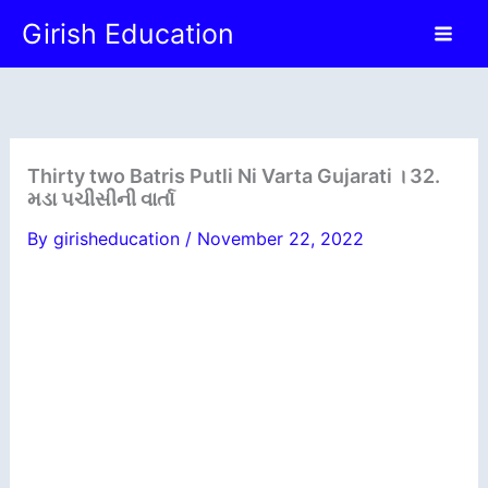
Skip
Girish Education
to
content
Thirty two Batris Putli Ni Varta Gujarati । 32.
મડા પચીસીની વાર્તા
By
girisheducation
/
November 22, 2022