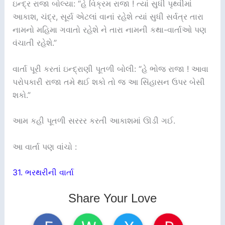
ઇન્દ્ર રાજા બોલ્યા: “હે વિક્રમ રાજા ! ત્યાં સુધી પૃથ્વીમાં
આકાશ, ચંદ્ર, સૂર્ય એટલાં વાનાં રહેશે ત્યાં સુધી સર્વત્ર તારા
નામનો મહિમા ગવાતો રહેશે ને તારા નામની કથા-વાર્તાઓ પણ
વંચાતી રહેશે.”
વાર્તા પૂરી કરતાં ઇન્દ્રાણી પૂતળી બોલી: “હે ભોજ રાજા ! આવા
પરોપકારી રાજા તમે થઈ શકો તો જ આ સિંહાસન ઉપર બેસી
શકો.”
આમ કહી પૂતળી સરરર કરતી આકાશમાં ઊડી ગઈ.
આ વાર્તા પણ વાંચો :
31. ભરથરીની વાર્તા
Share Your Love