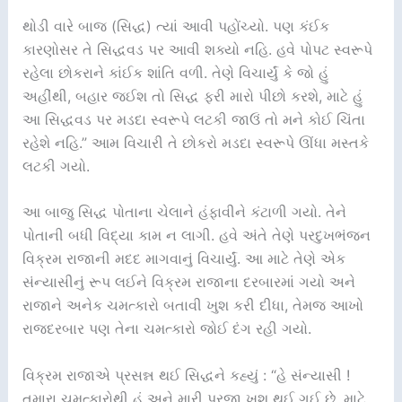
થોડી વારે બાજ (સિદ્ધ) ત્યાં આવી પહોંચ્યો. પણ કંઈક
કારણોસર તે સિદ્ધવડ પર આવી શક્યો નહિ. હવે પોપટ સ્વરૂપે
રહેલા છોકરાને કાંઈક શાંતિ વળી. તેણે વિચાર્યું કે જો હું
અહીંથી, બહાર જઈશ તો સિદ્ધ ફરી મારો પીછો કરશે, માટે હું
આ સિદ્ધવડ પર મડદા સ્વરૂપે લટકી જાઉં તો મને કોઈ ચિંતા
રહેશે નહિ.” આમ વિચારી તે છોકરો મડદા સ્વરૂપે ઊંધા મસ્તકે
લટકી ગયો.
આ બાજુ સિદ્ધ પોતાના ચેલાને હંફાવીને કંટાળી ગયો. તેને
પોતાની બધી વિદ્યા કામ ન લાગી. હવે અંતે તેણે પરદુખભંજન
વિક્રમ રાજાની મદદ માગવાનું વિચાર્યું. આ માટે તેણે એક
સંન્યાસીનું રૂપ લઈને વિક્રમ રાજાના દરબારમાં ગયો અને
રાજાને અનેક ચમત્કારો બતાવી ખુશ કરી દીધા, તેમજ આખો
રાજદરબાર પણ તેના ચમત્કારો જોઈ દંગ રહી ગયો.
વિક્રમ રાજાએ પ્રસન્ન થઈ સિદ્ધને કહ્યું : “હે સંન્યાસી !
તમારા ચમત્કારોથી હું અને મારી પ્રજા ખુશ થઈ ગઈ છે. માટે