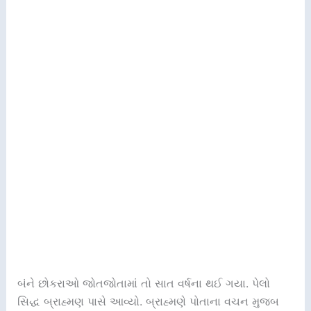
બંને છોકરાઓ જોતજોતામાં તો સાત વર્ષના થઈ ગયા. પેલો
સિદ્ધ બ્રાહ્મણ પાસે આવ્યો. બ્રાહ્મણે પોતાના વચન મુજબ