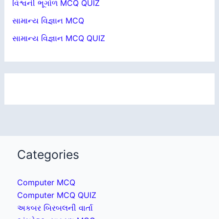
વિશ્વની ભૂગોળ MCQ QUIZ
સામાન્ય વિજ્ઞાન MCQ
સામાન્ય વિજ્ઞાન MCQ QUIZ
Categories
Computer MCQ
Computer MCQ QUIZ
અકબર બિરબલની વાર્તા