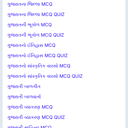
ગુજરાતના જિલ્લા MCQ
ગુજરાતના જિલ્લા MCQ QUIZ
ગુજરાતની ભૂગોળ MCQ
ગુજરાતની ભૂગોળ MCQ QUIZ
ગુજરાતનો ઈતિહાસ MCQ
ગુજરાતનો ઈતિહાસ MCQ QUIZ
ગુજરાતનો સાંસ્કૃતિક વારસો MCQ
ગુજરાતનો સાંસ્કૃતિક વારસો MCQ QUIZ
ગુજરાતી બાળગીત
ગુજરાતી બાળવાર્તા
ગુજરાતી વ્યાકરણ MCQ
ગુજરાતી વ્યાકરણ MCQ QUIZ
ગુજરાતી સાહિત્ય MCQ