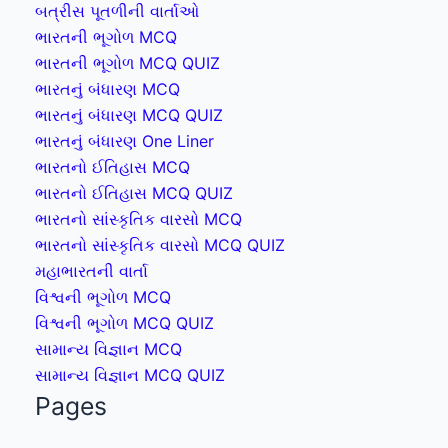
બત્રીસ પૂતળીની વાર્તાઓ
ભારતની ભૂગોળ MCQ
ભારતની ભૂગોળ MCQ QUIZ
ભારતનું બંધારણ MCQ
ભારતનું બંધારણ MCQ QUIZ
ભારતનું બંધારણ One Liner
ભારતનો ઈતિહાસ MCQ
ભારતનો ઈતિહાસ MCQ QUIZ
ભારતનો સાંસ્કૃતિક વારસો MCQ
ભારતનો સાંસ્કૃતિક વારસો MCQ QUIZ
મહાભારતની વાર્તા
વિશ્વની ભૂગોળ MCQ
વિશ્વની ભૂગોળ MCQ QUIZ
સામાન્ય વિજ્ઞાન MCQ
સામાન્ય વિજ્ઞાન MCQ QUIZ
Pages