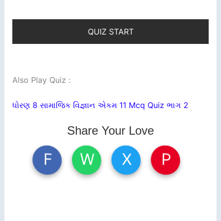
QUIZ START
Also Play Quiz :
ધોરણ 8 સામાજિક વિજ્ઞાન એકમ 11 Mcq Quiz ભાગ 2
Share Your Love
W
X
P
F