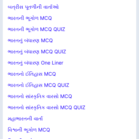
બત્રીસ પૂતળીની વાર્તાઓ
ભારતની ભૂગોળ MCQ
ભારતની ભૂગોળ MCQ QUIZ
ભારતનું બંધારણ MCQ
ભારતનું બંધારણ MCQ QUIZ
ભારતનું બંધારણ One Liner
ભારતનો ઈતિહાસ MCQ
ભારતનો ઈતિહાસ MCQ QUIZ
ભારતનો સાંસ્કૃતિક વારસો MCQ
ભારતનો સાંસ્કૃતિક વારસો MCQ QUIZ
મહાભારતની વાર્તા
વિશ્વની ભૂગોળ MCQ