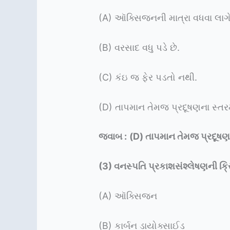
(A) ઑક્સિજનની માત્રા વધવા લાગે
(B) વરસાદ વધુ પડે છે.
(C) કંઇ જ ફેર પડતો નથી.
(D) તાપમાન તેમજ પ્રદૂષણના સ્તરમ
જવાબ :
(D) તાપમાન તેમજ પ્રદૂષણન
(3)
વનસ્પતિ પ્રકાશસંશ્લેષણની ક્ર
(A) ઑક્સિજન
(B) કાર્બન ડાયોક્સાઈડ