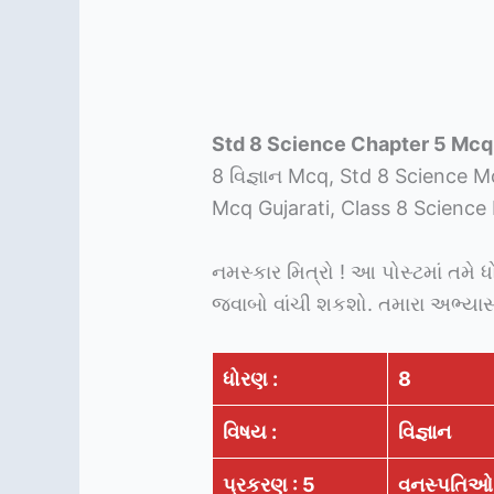
Std 8 Science Chapter 5 Mcq 
8 વિજ્ઞાન Mcq, Std 8 Science M
Mcq Gujarati, Class 8 Science 
નમસ્કાર મિત્રો ! આ પોસ્ટમાં તમે ધ
જવાબો વાંચી શકશો. તમારા અભ્યાસ
ધોરણ :
8
વિષય :
વિજ્ઞાન
પ્રકરણ : 5
વનસ્પતિઓ અ