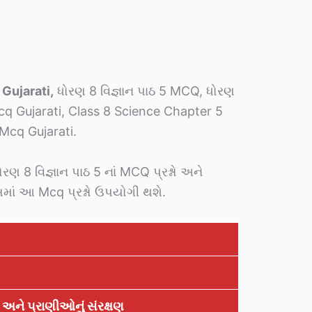
Gujarati,
ધોરણ 8 વિજ્ઞાન પાઠ 5 MCQ, ધોરણ
cq Gujarati, Class 8 Science Chapter 5
Mcq Gujarati.
ોરણ 8 વિજ્ઞાન પાઠ 5 નાં MCQ પ્રશ્નો અને
માં આ Mcq પ્રશ્નો ઉપયોગી થશે.
ને પ્રાણીઓનું સંરક્ષણ