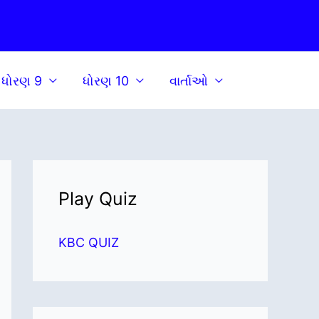
ધોરણ 9
ધોરણ 10
વાર્તાઓ
Play Quiz
KBC QUIZ