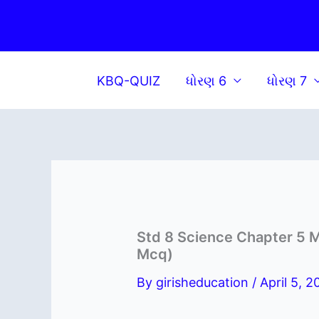
Skip
to
content
KBQ-QUIZ
ધોરણ 6
ધોરણ 7
Std 8 Science Chapter 5 Mc
Mcq)
By
girisheducation
/
April 5, 