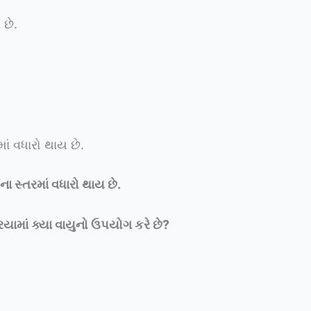
 છે.
ાં વધારો થાય છે.
ા સ્તરમાં વધારો થાય છે.
િયામાં ક્યા વાયુનો ઉપયોગ કરે છે
?