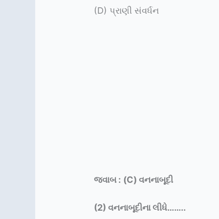
(D) પ્રાણી સંવર્ધન
જવાબ :
(C) વનનાબૂદી
(2)
વનનાબૂદીના લીધે……..