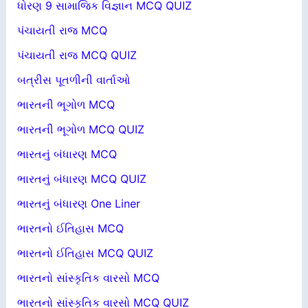
ધોરણ 9 સામાજિક વિજ્ઞાન MCQ QUIZ
પંચાયતી રાજ MCQ
પંચાયતી રાજ MCQ QUIZ
બત્રીસ પૂતળીની વાર્તાઓ
ભારતની ભૂગોળ MCQ
ભારતની ભૂગોળ MCQ QUIZ
ભારતનું બંધારણ MCQ
ભારતનું બંધારણ MCQ QUIZ
ભારતનું બંધારણ One Liner
ભારતનો ઈતિહાસ MCQ
ભારતનો ઈતિહાસ MCQ QUIZ
ભારતનો સાંસ્કૃતિક વારસો MCQ
ભારતનો સાંસ્કૃતિક વારસો MCQ QUIZ