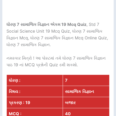
ધોરણ 7 સામાજિક વિજ્ઞાન એકમ 19 Mcq Quiz
, Std 7
Social Science Unit 19 Mcq Quiz, ધોરણ 7 સામાજિક
વિજ્ઞાન Mcq, ધોરણ 7 સામાજિક વિજ્ઞાન Mcq Online Quiz,
ધોરણ 7 સામાજિક વિજ્ઞાન.
નમસ્કાર મિત્રો ! આ પોસ્ટમાં તમે ધોરણ 7 સામાજિક વિજ્ઞાન
પાઠ 19 નાં MCQ પ્રશ્નોની Quiz રમી શકશો.
ધોરણ :
7
વિષય :
સામાજિક
વિજ્ઞાન
પ્રકરણ : 19
બજાર
MCQ :
40