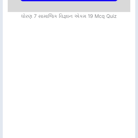
ધોરણ 7 સામાજિક વિજ્ઞાન એકમ 19 Mcq Quiz