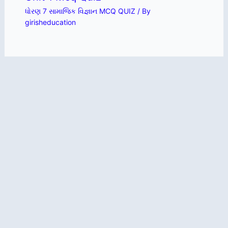
ધોરણ 7 સામાજિક વિજ્ઞાન MCQ QUIZ
/ By
girisheducation