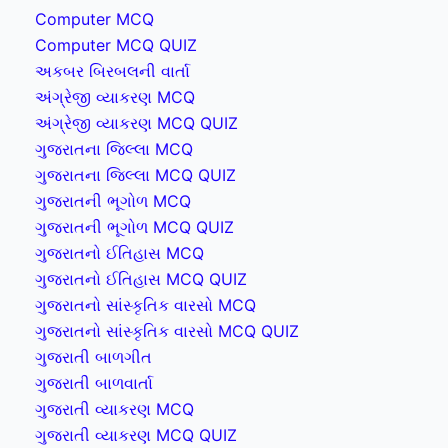
Computer MCQ
Computer MCQ QUIZ
અકબર બિરબલની વાર્તા
અંગ્રેજી વ્યાકરણ MCQ
અંગ્રેજી વ્યાકરણ MCQ QUIZ
ગુજરાતના જિલ્લા MCQ
ગુજરાતના જિલ્લા MCQ QUIZ
ગુજરાતની ભૂગોળ MCQ
ગુજરાતની ભૂગોળ MCQ QUIZ
ગુજરાતનો ઈતિહાસ MCQ
ગુજરાતનો ઈતિહાસ MCQ QUIZ
ગુજરાતનો સાંસ્કૃતિક વારસો MCQ
ગુજરાતનો સાંસ્કૃતિક વારસો MCQ QUIZ
ગુજરાતી બાળગીત
ગુજરાતી બાળવાર્તા
ગુજરાતી વ્યાકરણ MCQ
ગુજરાતી વ્યાકરણ MCQ QUIZ