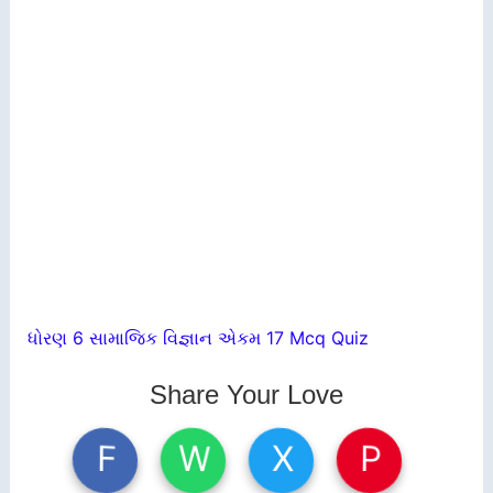
ધોરણ 6 સામાજિક વિજ્ઞાન એકમ 17 Mcq Quiz
Share Your Love
W
X
P
F