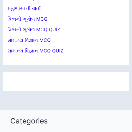
મહાભારતની વાર્તા
વિશ્વની ભૂગોળ MCQ
વિશ્વની ભૂગોળ MCQ QUIZ
સામાન્ય વિજ્ઞાન MCQ
સામાન્ય વિજ્ઞાન MCQ QUIZ
Categories