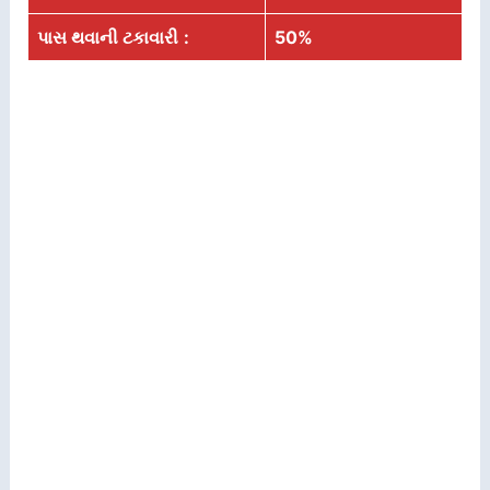
પાસ થવાની ટકાવારી
:
50%