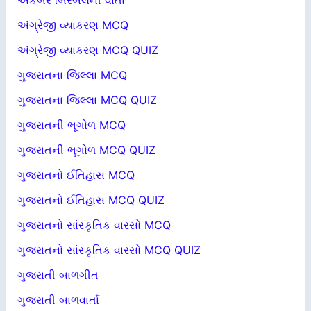
અકબર બિરબલની વાર્તા
અંગ્રેજી વ્યાકરણ MCQ
અંગ્રેજી વ્યાકરણ MCQ QUIZ
ગુજરાતના જિલ્લા MCQ
ગુજરાતના જિલ્લા MCQ QUIZ
ગુજરાતની ભૂગોળ MCQ
ગુજરાતની ભૂગોળ MCQ QUIZ
ગુજરાતનો ઈતિહાસ MCQ
ગુજરાતનો ઈતિહાસ MCQ QUIZ
ગુજરાતનો સાંસ્કૃતિક વારસો MCQ
ગુજરાતનો સાંસ્કૃતિક વારસો MCQ QUIZ
ગુજરાતી બાળગીત
ગુજરાતી બાળવાર્તા