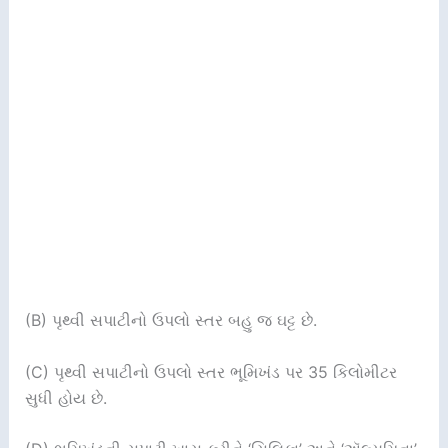
(B) પૃથ્વી સપાટીનો ઉપલો સ્તર બહુ જ ઘટ્ટ છે.
(C) પૃથ્વી સપાટીનો ઉપલો સ્તર ભૂમિખંડ પર 35 કિલોમીટર
સુધી હોય છે.