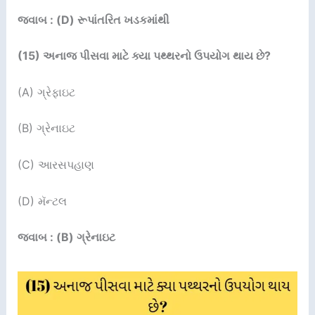
જવાબ : (D) રૂપાંતરિત ખડકમાંથી
(
15
)
અનાજ પીસવા માટે ક્યા પથ્થરનો ઉપયોગ થાય છે
?
(A) ગ્રેફાઇટ
(B) ગ્રેનાઇટ
(C) આરસપહાણ
(D) મૅન્ટલ
જવાબ : (B) ગ્રેનાઇટ