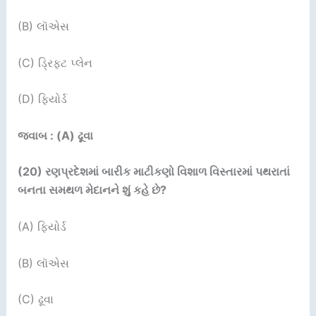
(B) લૉએસ
(C) ડ્રિફ્ટ પ્લેન
(D) ફિયોર્ડ
જવાબ : (A) ઢૂવા
(
20
)
રણપ્રદેશમાં બારીક માટીકણો વિશાળ વિસ્તારમાં પથરાતાં
બનતા સમથળ મેદાનને શું કહે છે
?
(A) ફિયોર્ડ
(B) લૉએસ
(C) ઢૂવા