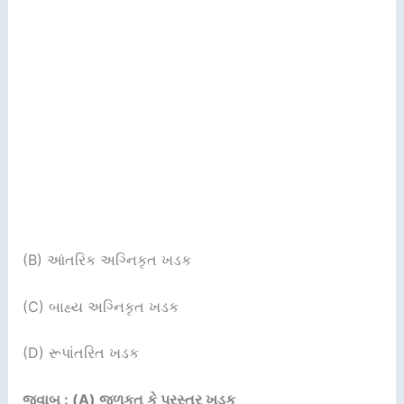
(B) આંતરિક અગ્નિકૃત ખડક
(C) બાહ્ય અગ્નિકૃત ખડક
(D) રૂપાંતરિત ખડક
જવાબ : (A) જળકૃત કે પ્રસ્તર ખડક