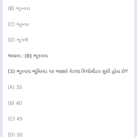
(B) ભૂકવચ
(C) ભૂસ્તર
(D) ભૂગર્ભ
જવાબ : (B) ભૂકવચ
(
3
)
ભૂકવચ ભૂમિખંડ પર આશરે કેટલા કિલોમીટર સુધી હોય છે
?
(A) 35
(B) 40
(C) 45
(D) 30