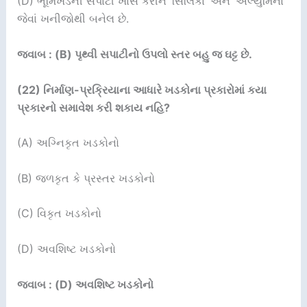
(D) ભૂમિખંડની સપાટી ખાસ કરીને ‘સિલિકા’ અને ‘ઍલ્યુમિના’
જેવાં ખનીજોથી બનેલ છે.
જવાબ : (B) પૃથ્વી સપાટીનો ઉપલો સ્તર બહુ જ ઘટ્ટ છે.
(22)
નિર્માણ-પ્રક્રિયાના આધારે ખડકોના પ્રકારોમાં કયા
પ્રકારનો સમાવેશ કરી શકાય નહિ
?
(A) અગ્નિકૃત ખડકોનો
(B) જળકૃત કે પ્રસ્તર ખડકોનો
(C) વિકૃત ખડકોનો
(D) અવશિષ્ટ ખડકોનો
જવાબ : (D) અવશિષ્ટ ખડકોનો