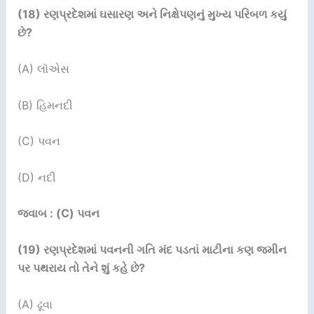
(
18
)
રણપ્રદેશમાં ઘસારણ અને નિક્ષેપણનું મુખ્ય પરિબળ કયું
છે
?
(A) લૉએસ
(B) હિમનદી
(C) પવન
(D) નદી
જવાબ : (C) પવન
(
19
)
રણપ્રદેશમાં પવનની ગતિ મંદ પડતાં માટીના કણ જમીન
પર પથરાય તો તેને શું કહે છે
?
(A) ઢૂવા