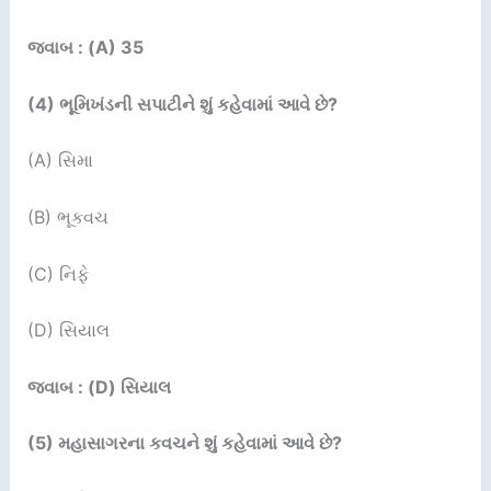
જવાબ : (A) 35
(
4
)
ભૂમિખંડની સપાટીને શું કહેવામાં આવે છે
?
(A) સિમા
(B) ભૂકવચ
(C) નિફે
(D) સિયાલ
જવાબ : (D) સિયાલ
(
5
)
મહાસાગરના કવચને શું કહેવામાં આવે છે
?