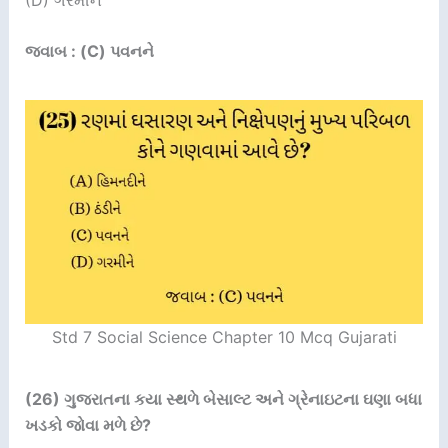
જવાબ : (C) પવનને
Std 7 Social Science Chapter 10 Mcq Gujarati
(26)
ગુજરાતના કયા સ્થળે બેસાલ્ટ અને ગ્રેનાઇટના ઘણા બધા
ખડકો જોવા મળે છે
?