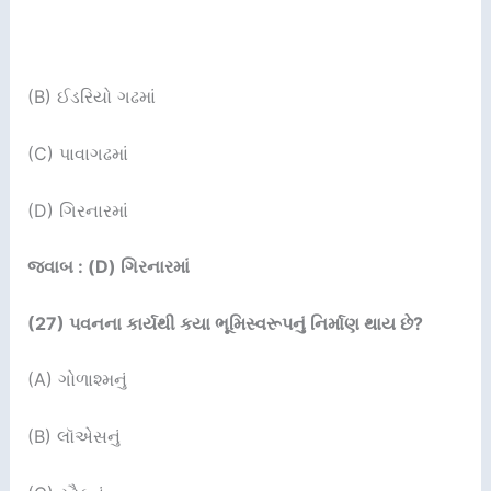
(B) ઈડરિયો ગઢમાં
(C) પાવાગઢમાં
(D) ગિરનારમાં
જવાબ : (D) ગિરનારમાં
(27)
પવનના કાર્યથી કયા ભૂમિસ્વરૂપનું નિર્માણ થાય છે
?
(A) ગોળાશ્મનું
(B) લૉએસનું