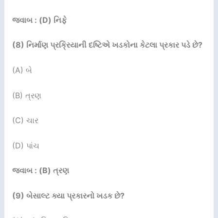
જવાબ : (D) નિફે
(
8
)
નિર્માણ પ્રક્રિયાની દષ્ટિએ ખડકોના કેટલા પ્રકાર પડે છે
?
(A) બે
(B) ત્રણ
(C) ચાર
(D) પાંચ
જવાબ : (B) ત્રણ
(
9
)
બેસાલ્ટ ક્યા પ્રકારનો ખડક છે
?