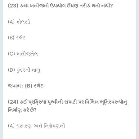
(23)
કયા ખનીજનો ઉપયોગ ઈંધણ તરીકે થતો નથી
?
(A) કોલસો
(B) સ્લેટ
(C) ખનીજતેલ
(D) કુદરતી વાયુ
જવાબ : (B) સ્લેટ
(24)
કઈ પ્રક્રિયા પૃથ્વીની સપાટી પર વિભિન્ન ભૂમિસ્વરૂપોનું
નિર્માણ કરે છે
?
(A) ઘસારણ અને નિક્ષેપણની