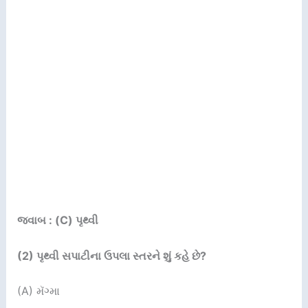
જવાબ : (C) પૃથ્વી
(2)
પૃથ્વી સપાટીના ઉપલા સ્તરને શું કહે છે
?
(A) મૅગ્મા