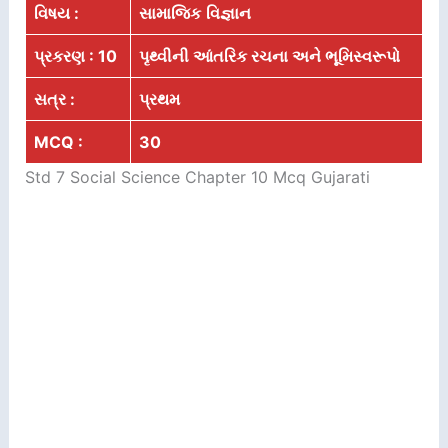
વિષય :
સામાજિક
વિજ્ઞાન
પ્રકરણ : 10
પૃથ્વીની આંતરિક રચના અને ભૂમિસ્વરૂપો
સત્ર :
પ્રથમ
MCQ :
30
Std 7 Social Science Chapter 10 Mcq Gujarati