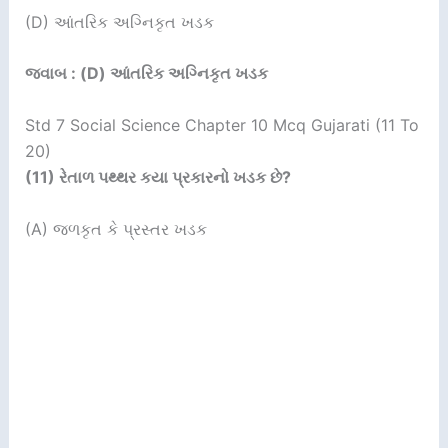
(D) આંતરિક અગ્નિકૃત ખડક
જવાબ : (D) આંતરિક અગ્નિકૃત ખડક
Std 7 Social Science Chapter 10 Mcq Gujarati (11 To
20)
(
11
)
રેતાળ પથ્થર કયા પ્રકારનો ખડક છે
?
(A) જળકૃત કે પ્રસ્તર ખડક