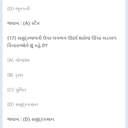
(D) ભૂતકતી
જવાબ : (A) સ્ટૈક
(
17
)
સમુદ્રજળની ઉપર લગભગ ઊર્ધ્વ થયેલા ઊંચા ખડકાળ
કિનારાઓને શું કહે છે
?
(A) ગોળાશ્મ
(B) ડ્રમ
(C) પુલિન
(D) સમુદ્રકમાન
જવાબ : (D) સમુદ્રકમાન