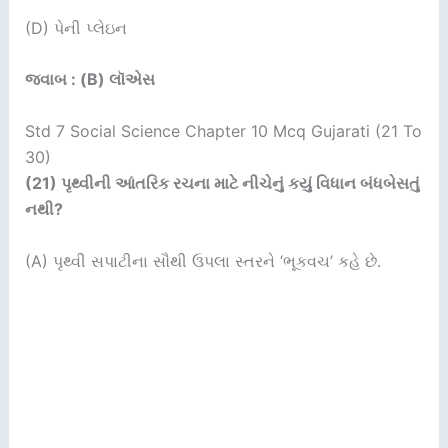
(D) પેની પ્લેઇન
જવાબ : (B) લૉએસ
Std 7 Social Science Chapter 10 Mcq Gujarati (21 To
30)
(2
1)
પૃથ્વીની આંતરિક રચના માટે નીચેનું કયું વિધાન બંધબેસતું
નથી
?
(A) પૃથ્વી સપાટીના સૌથી ઉપલા સ્તરને ‘ભૂકવચ’ કહે છે.