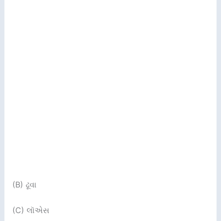
(B) ઢૂવા
(C) લૉએસ