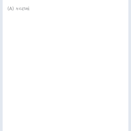
(A) કચ્છમાં