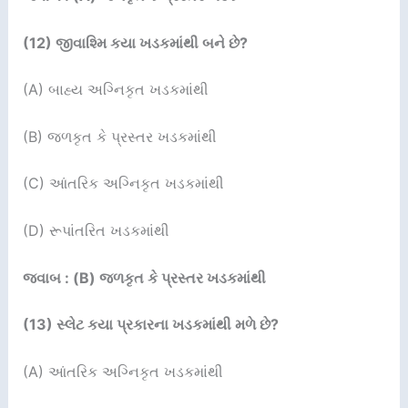
(
12
)
જીવાશ્મિ કયા ખડકમાંથી બને છે
?
(A) બાહ્ય અગ્નિકૃત ખડકમાંથી
(B) જળકૃત કે પ્રસ્તર ખડકમાંથી
(C) આંતરિક અગ્નિકૃત ખડકમાંથી
(D) રૂપાંતરિત ખડકમાંથી
જવાબ : (B) જળકૃત કે પ્રસ્તર ખડકમાંથી
(
13
)
સ્લેટ કયા પ્રકારના ખડકમાંથી મળે છે
?
(A) આંતરિક અગ્નિકૃત ખડકમાંથી