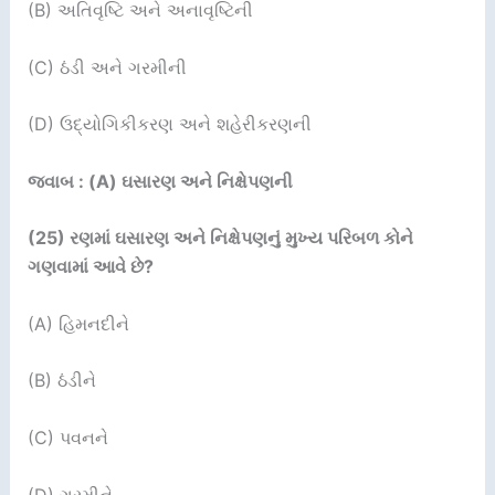
(B) અતિવૃષ્ટિ અને અનાવૃષ્ટિની
(C) ઠંડી અને ગરમીની
(D) ઉદ્યોગિકીકરણ અને શહેરીકરણની
જવાબ : (A) ઘસારણ અને નિક્ષેપણની
(25)
રણમાં ઘસારણ અને નિક્ષેપણનું મુખ્ય પરિબળ કોને
ગણવામાં આવે છે
?
(A) હિમનદીને
(B) ઠંડીને
(C) પવનને
(D) ગરમીને