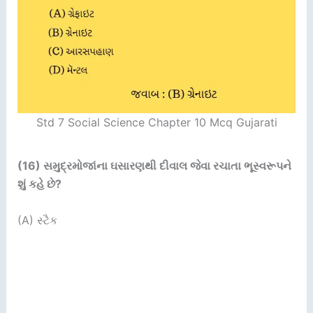
Std 7 Social Science Chapter 10 Mcq Gujarati
(
16
)
સમુદ્રમોજાંના ઘસારણથી દીવાલ જેવા રચાતા ભૂસ્વરૂપને
શું કહે છે
?
(A) સ્ટૈક