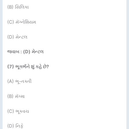
(B) સિલિકા
(C) મૅગ્નેશિયમ
(D) મેન્ટલ
જવાબ : (D) મેન્ટલ
(
7
)
ભૂગર્ભને શું કહે છે
?
(A) ભૂ-તક્તી
(B) મૅગ્મા
(C) ભૂકવચ
(D) નિફે