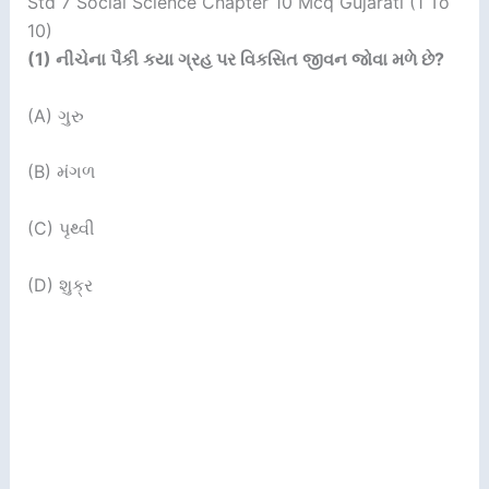
Std 7 Social Science Chapter 10 Mcq Gujarati (1 To
10)
(1)
નીચેના પૈકી કયા ગ્રહ પર વિકસિત જીવન જોવા મળે છે
?
(A) ગુરુ
(B) મંગળ
(C) પૃથ્વી
(D) શુક્ર