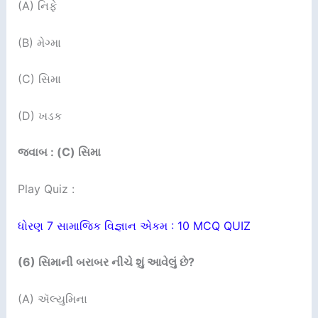
(A) નિફે
(B) મેગ્મા
(C) સિમા
(D) ખડક
જવાબ : (C) સિમા
Play Quiz :
ધોરણ 7 સામાજિક વિજ્ઞાન એકમ : 10 MCQ QUIZ
(
6
)
સિમાની બરાબર નીચે શું આવેલું છે
?
(A) ઍલ્યુમિના