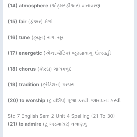
(14) atmosphere
(એટ્મસ્ફીઅર) વાતાવરણ
(15) fair
(ફેઅર) મેળો
(16) tune
(ટ્યૂન) રાગ, સૂર
(17) energetic
(એનરજેટિક) જુસ્સાવાળું, ઉત્સાહી
(18) chorus
(કૉરસ) ગાયકવૃંદ
(19) tradition
(ટ્રેડિશન) પરંપરા
(20) to worship
(ટૂ વર્શિપ) પૂજા કરવી, આરાધના કરવી
Std 7 English Sem 2 Unit 4 Spelling (21 To 30)
(21) to admire
(ટૂ અડમાયર) વખાણવું