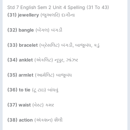
Std 7 English Sem 2 Unit 4 Spelling (31 To 43)
(31) jewellery
(જુઅલરિ) દાગીના
(32) bangle
(બેંગલ) બંગડી
(33) bracelet
(બ્રેસલિટ) બંગડી, બાજુબંધ, કડું
(34) anklet
(એકલિટ) નૂપુર, ઝાંઝર
(35) armlet
(આર્મલિટ) બાજુબંધ
(36) to tie
(ટૂ ટાઇ) બાંધવું
(37) waist
(વેસ્ટ) કમર
(38) action
(ઍકશન) શૈલી