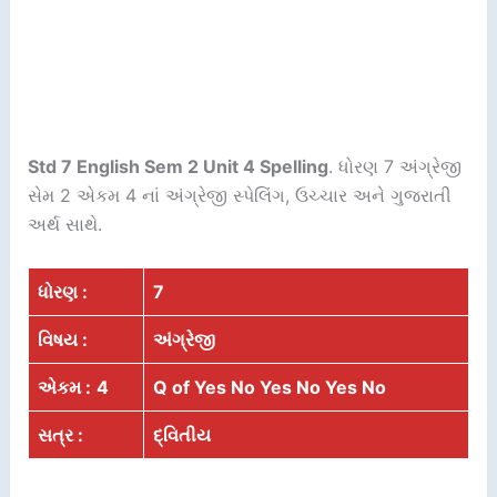
Std 7 English Sem 2 Unit 4 Spelling
. ધોરણ 7 અંગ્રેજી
સેમ 2 એકમ 4 નાં અંગ્રેજી સ્પેલિંગ, ઉચ્ચાર અને ગુજરાતી
અર્થ સાથે.
ધોરણ :
7
વિષય :
અંગ્રેજી
એકમ :
4
Q of Yes No Yes No Yes No
સત્ર :
દ્વિતીય