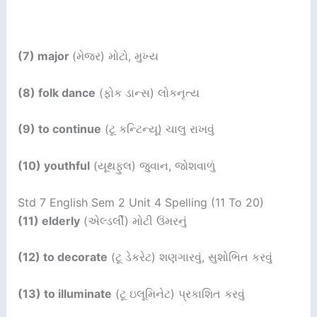
(7) major
(મેજર) મોટો, મુખ્ય
(8) folk dance
(ફોક ડાન્સ) લોકનૃત્ય
(9) to continue
(ટૂ કન્ટિન્યૂ) ચાલુ રાખવું
(10) youthful
(યૂથફુલ) જુવાન, જોશવાળું
Std 7 English Sem 2 Unit 4 Spelling (11 To 20)
(11) elderly
(એલ્ડર્લી) મોટી ઉંમરનું
(12) to decorate
(ટૂ ડેકરેટ) શણગારવું, સુશોભિત કરવું
(13) to illuminate
(ટૂ ઇલૂમિનેટ) પ્રકાશિત કરવું