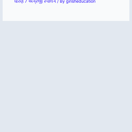
ધોરણ 7 અંગ્રેજી સ્પેલિંગ
/ By
girisheducation