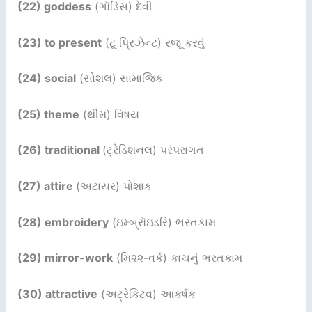
(22) goddess
(ગૉડિસ) દેવી
(23) to present
(ટૂ પ્રિઝેન્ટ) રજૂ કરવું
(24) social
(સોશલ) સામાજિક
(25) theme
(થીમ) વિષય
(26) traditional
(ટ્રેડિશનલ) પરંપરાગત
(27) attire
(અટાયર) પોશાક
(28) embroidery
(ઇમ્બ્રૉઇડરિ) ભરતકામ
(29) mirror-work
(મિ૨૨-વર્ક) કાચનું ભરતકામ
(30) attractive
(અટ્રેકિટવ) આકર્ષક