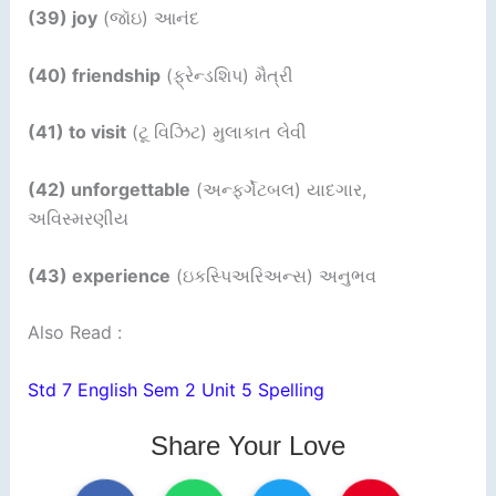
(39) joy
(જૉઇ) આનંદ
(40) friendship
(ફ્રેન્ડશિપ) મૈત્રી
(41) to visit
(ટૂ વિઝિટ) મુલાકાત લેવી
(42) unforgettable
(અન્ફર્ગેટબલ) યાદગાર,
અવિસ્મરણીય
(43) experience
(ઇકસ્પિઅરિઅન્સ) અનુભવ
Also Read :
Std 7 English Sem 2 Unit 5 Spelling
Share Your Love