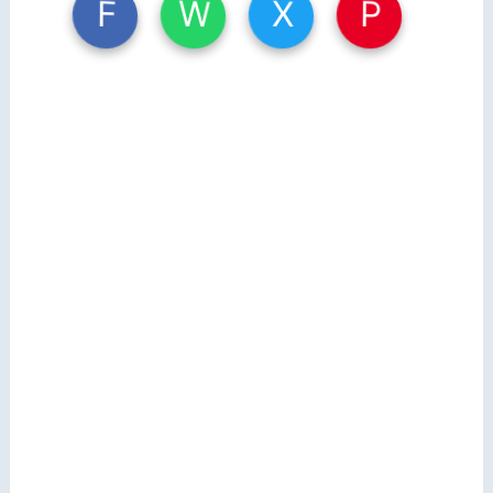
W
X
P
F