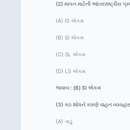
(2)
માપન માટેની આંતરરાષ્ટ્રીય પ્રણા
(A) IS એકમ
(B) SI એકમ
(C) SL એકમ
(D) LS એકમ
જવાબ :
(B) SI એકમ
(3)
કઇ શોધને કારણે વાહન વ્યવહારમ
(A) ગાડું