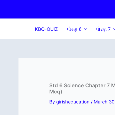
Skip
to
content
KBQ-QUIZ
ધોરણ 6
ધોરણ 7
Std 6 Science Chapter 7 Mc
Mcq)
By
girisheducation
/
March 30