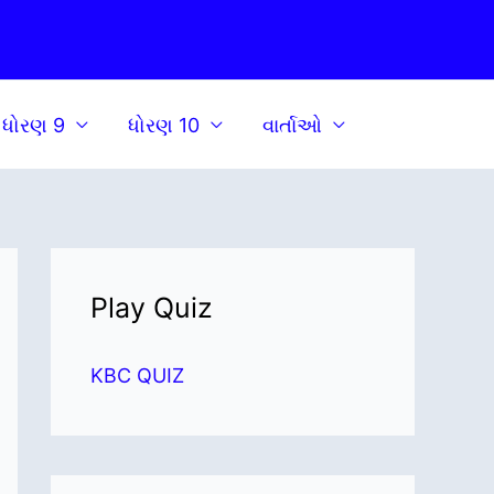
ધોરણ 9
ધોરણ 10
વાર્તાઓ
Play Quiz
KBC QUIZ