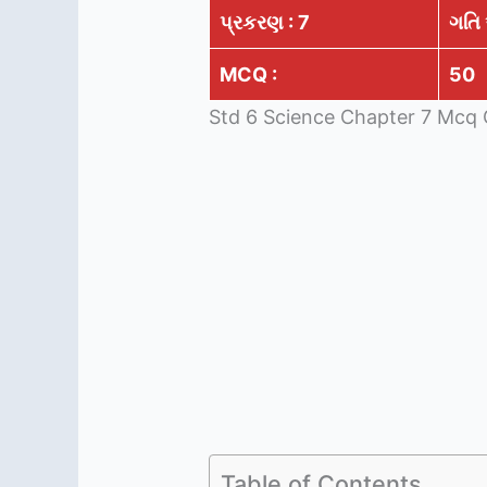
પ્રકરણ : 7
ગતિ 
MCQ :
50
Std 6 Science Chapter 7 Mcq G
Table of Contents