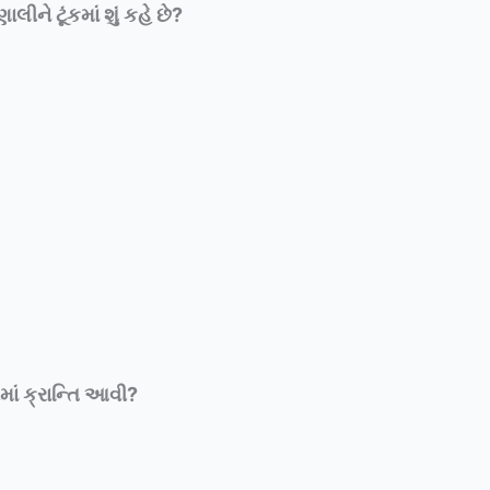
લીને ટૂંકમાં શું કહે છે
?
ાં ક્રાન્તિ આવી
?