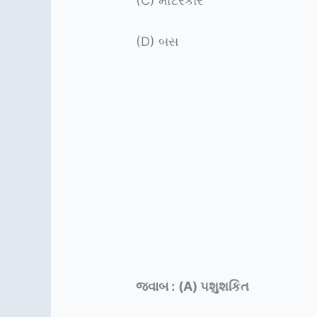
(C) મોટરકાર
(D) બસ
જવાબ :
(A) પશુશકિત