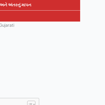
અને અંતરનું માપન
ujarati