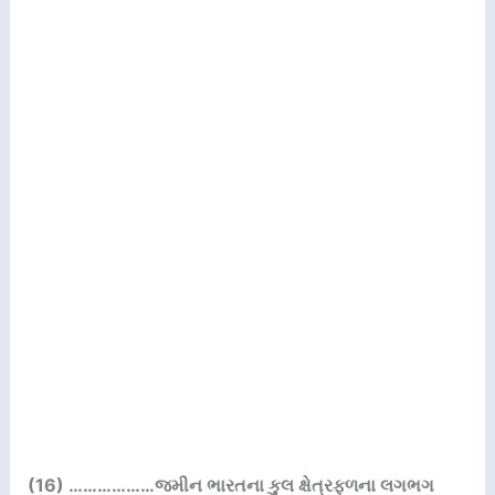
(16) ………………
જમીન ભારતના કુલ ક્ષેત્રફળના લગભગ