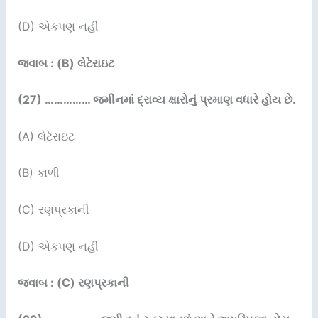
(D) એકપણ નહીં
જવાબ : (B) લેટેરાઇટ
(27) ……………
જમીનમાં દ્રાવ્ય ક્ષારોનું પ્રમાણ વધારે હોય છે.
(A) લેટેરાઇટ
(B) કાળી
(C) રણપ્રકાની
(D) એકપણ નહીં
જવાબ : (C) રણપ્રકાની