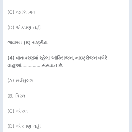
(C) વ્યક્તિગત
(D) એકપણ નહીં
જવાબ : (B) રાષ્ટ્રીય
(4)
વાતાવરણમાં રહેલા ઑક્સિજન
,
નાઇટ્રોજન વગેરે
વાયુઓ
…………….
સંસાધન છે.
(A) સર્વસુલભ
(B) વિરલ
(C) એકલ
(D) એકપણ નહીં