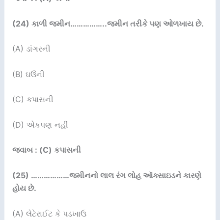
(24)
કાળી જમીન
……………..
જમીન તરીકે પણ ઓળખાય છે.
(A) ડાંગરની
(B) ઘઉંની
(C) કપાસની
(D) એકપણ નહીં
જવાબ : (C) કપાસની
(25) ………………
જમીનનો લાલ રંગ લોહ ઑક્સાઇડને કારણે
હોય છે.
(A) લેટેરાઈટ કે પડખાઉ