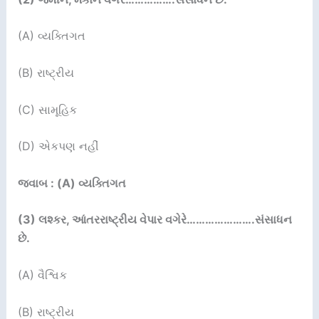
(A) વ્યક્તિગત
(B) રાષ્ટ્રીય
(C) સામૂહિક
(D) એકપણ નહીં
જવાબ : (A) વ્યક્તિગત
(3)
લશ્કર
,
આંતરરાષ્ટ્રીય વેપાર વગેરે
………………….
સંસાધન
છે.
(A) વૈશ્વિક
(B) રાષ્ટ્રીય