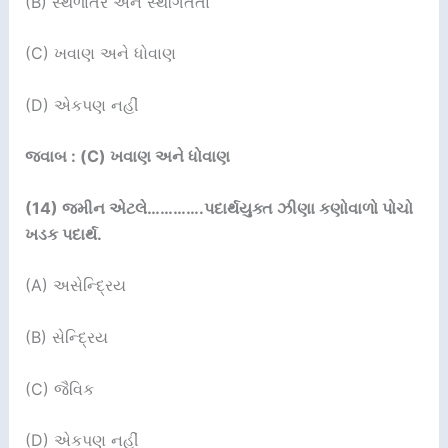
(B) સ્થળાંતર અને સ્થગિતતા
(C) ખવાણ અને ધોવાણ
(D) એકપણ નહીં
જવાબ : (C) ખવાણ અને ધોવાણ
(14)
જમીન એટલે………….પદાર્થયુક્ત ઝીણા કણોવાળો પોચો
ખડક
પદાર્થ.
(A) અસેન્દ્રિય
(B) સેન્દ્રિય
(C) જૈવિક
(D) એકપણ નહીં