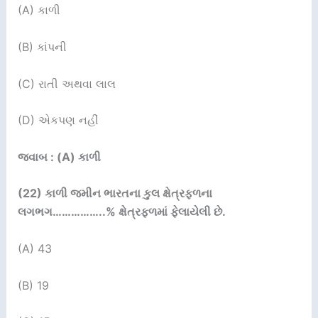
(A) કાળી
(B) કાંપની
(C) રાતી અથવા લાલ
(D) એકપણ નહીં
જવાબ : (A) કાળી
(22)
કાળી જમીન ભારતના કુલ ક્ષેત્રફળના
લગભગ
……………..%
ક્ષેત્રફળમાં ફેલાયેલી છે.
(A) 43
(B) 19