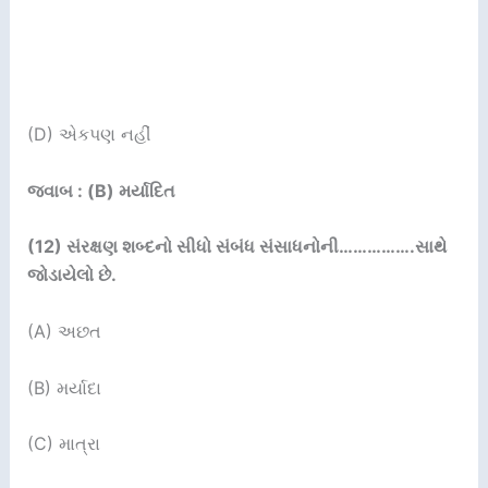
(D) એકપણ નહીં
જવાબ : (B) મર્યાદિત
(12)
સંરક્ષણ શબ્દનો સીધો સંબંધ સંસાધનોની
…………….
સાથે
જોડાયેલો છે.
(A) અછત
(B) મર્યાદા
(C) માત્રા