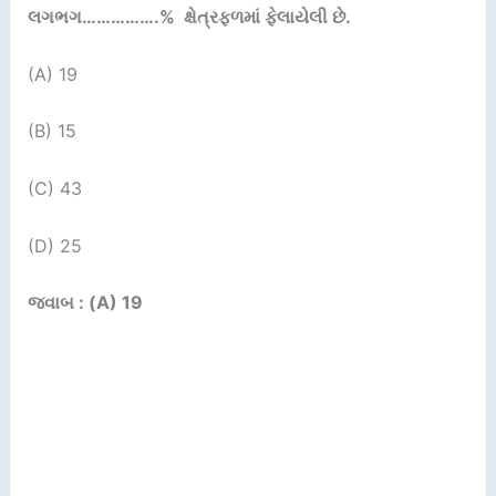
લગભગ
…………….
%
ક્ષેત્રફ્ળમાં ફેલાયેલી છે.
(A) 19
(B) 15
(C) 43
(D) 25
જવાબ : (A) 19