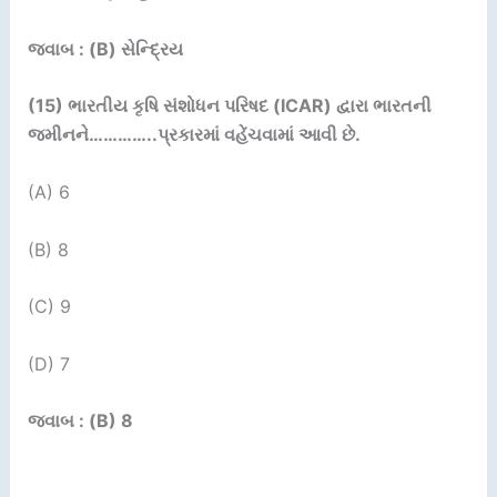
જવાબ : (B) સેન્દ્રિય
(15)
ભારતીય કૃષિ સંશોધન પરિષદ (
ICAR)
દ્વારા ભારતની
જમીનને
…………..
પ્રકારમાં વહેંચવામાં આવી છે.
(A) 6
(B) 8
(C) 9
(D) 7
જવાબ : (B) 8