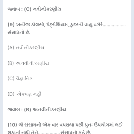
જવાબ : (C) નવીનીકરણીય
(9)
ખનીજ કોલસો
,
પેટ્રોલિયમ
,
કુદરતી વાયુ વગેરે
………………
સંસાધનો છે.
(A) નવીનીકરણીય
(B) અનવીનીકરણીય
(C) વૈજ્ઞાનિક
(D) એકપણ નહીં
જવાબ : (B) અનવીનીકરણીય
(10)
જે સંસાધનો એક વાર વપરાયા પછી પુનઃ ઉપયોગમાં લઈ
શકાતાં નથી તેને
……………..
સંસાધનો કહે છે.