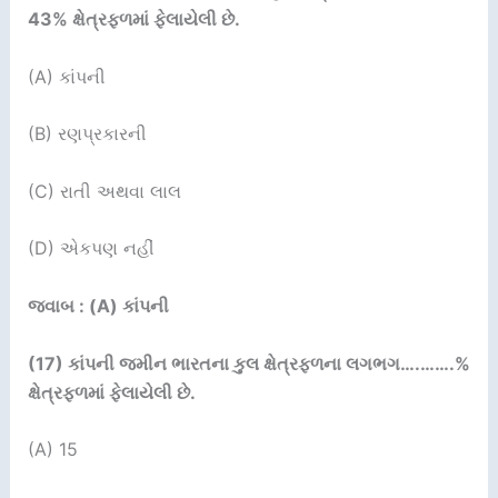
43%
ક્ષેત્રફળમાં ફેલાયેલી છે.
(A) કાંપની
(B) રણપ્રકારની
(C) રાતી અથવા લાલ
(D) એકપણ નહીં
જવાબ : (A) કાંપની
(17)
કાંપની જમીન ભારતના કુલ ક્ષેત્રફળના લગભગ
….
…….
%
ક્ષેત્રફળમાં ફેલાયેલી છે.
(A) 15