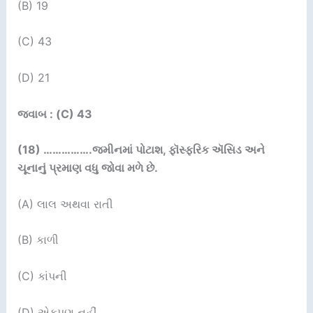
(B) 19
(C) 43
(D) 21
જવાબ : (C) 43
(18) …………….
જમીનમાં પોટાશ
,
ફૉસ્ફરિક ઍસિડ અને
ચૂનાનું
પ્રમાણ વધુ જોવા મળે છે.
(A) લાલ અથવા રાતી
(B) કાળી
(C) કાંપની
(D) એકપણ નહીં