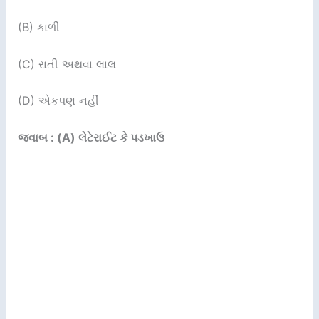
(B) કાળી
(C) રાતી અથવા લાલ
(D) એકપણ નહીં
જવાબ : (A) લેટેરાઈટ કે પડખાઉ