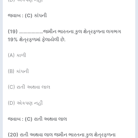
જવાબ : (C) કાંપની
(19) ………………
જમીન ભારતના કુલ ક્ષેત્રફળના લગભગ
19%
ક્ષેત્રફળમાં ફેલાયેલી છે.
(A) કાળી
(B) કાંપની
(C) રાતી અથવા લાલ
(D) એકપણ નહીં
જવાબ : (C) રાતી અથવા લાલ
(20)
રાતી અથવા લાલ જમીન ભારતના કુલ ક્ષેત્રફળના