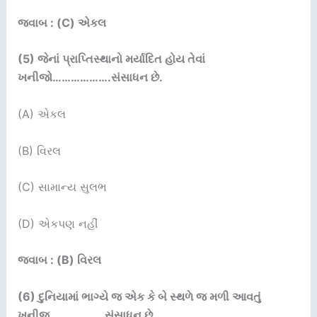
જવાબ : (C) એકલ
(5)
જેનાં પ્રાપ્તિસ્થાનો મર્યાદિત હોય તેવાં
ખનીજો
……………….
સંસાધન છે.
(A) એકલ
(B) વિરલ
(C) સામાન્ય સુલભ
(D) એકપણ નહીં
જવાબ : (B) વિરલ
(6)
દુનિયામાં ભાગ્યે જ એક કે બે સ્થળે જ મળી આવતું
ખનીજ
………………
સંસાધન છે.