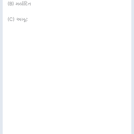
(B) મર્યાદિત
(C) અખૂટ