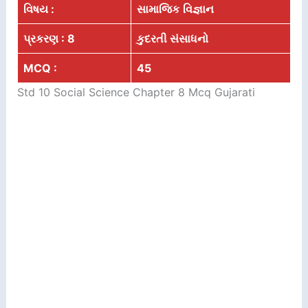
વિષય :
સામાજિક
વિજ્ઞાન
પ્રકરણ : 8
કુદરતી સંસાધનો
MCQ :
45
Std 10 Social Science Chapter 8 Mcq Gujarati