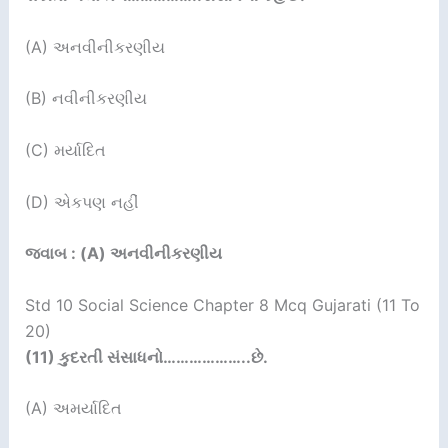
(A) અનવીનીકરણીય
(B) નવીનીકરણીય
(C) મર્યાદિત
(D) એકપણ નહીં
જવાબ : (A) અનવીનીકરણીય
Std 10 Social Science Chapter 8 Mcq Gujarati (11 To
20)
(11)
કુદરતી સંસાધનો
………………..
છે.
(A) અમર્યાદિત