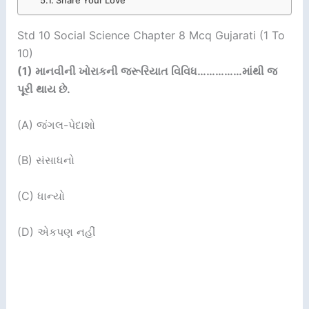
Share Your Love
Std 10 Social Science Chapter 8 Mcq Gujarati (1 To
10)
(1)
માનવીની ખોરાકની જરૂરિયાત વિવિધ
……………
માંથી જ
પૂરી
થાય છે.
(A) જંગલ-પેદાશો
(B) સંસાધનો
(C) ધાન્યો
(D) એકપણ નહીં