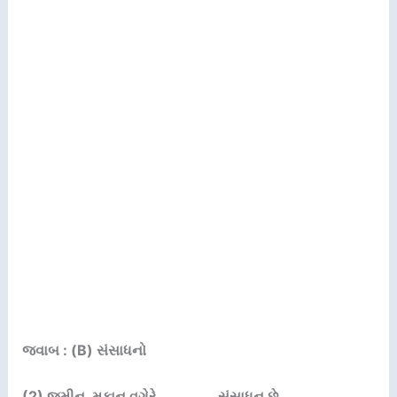
જવાબ : (B) સંસાધનો
(2)
જમીન
,
મકાન વગેરે…………….સંસાધન છે.