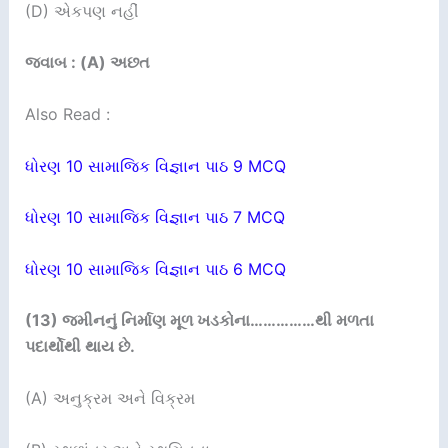
(D) એકપણ નહીં
જવાબ : (A) અછત
Also Read :
ધોરણ 10 સામાજિક વિજ્ઞાન પાઠ 9 MCQ
ધોરણ 10 સામાજિક વિજ્ઞાન પાઠ 7 MCQ
ધોરણ 10 સામાજિક વિજ્ઞાન પાઠ 6 MCQ
(13)
જમીનનું નિર્માણ મૂળ ખડકોના
……………
થી મળતા
પદાર્થોથી
થાય છે.
(A) અનુક્રમ અને વિક્રમ