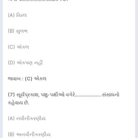
(A) વિરલ
(B) સુલભ
(C) એકલ
(D) એકપણ નહીં
જવાબ : (C) એકલ
(7)
સૂર્યપ્રકાશ
,
પશુ-પક્ષીઓ વગેરે
………………..
સંસાધનો
કહેવાય છે.
(A) નવીનીકરણીય
(B) અનવીનીકરણીય