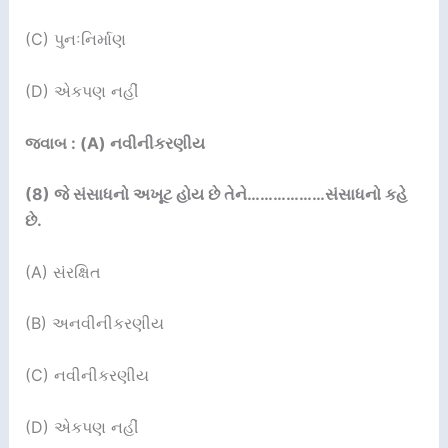
(C) પુનઃનિર્માણ
(D) એકપણ નહીં
જવાબ : (A) નવીનીકરણીય
(8)
જે સંસાધનો અખૂટ હોય છે તેને
………………
સંસાધનો કહે
છે.
(A) સંરક્ષિત
(B) અનવીનીકરણીય
(C) નવીનીકરણીય
(D) એકપણ નહીં