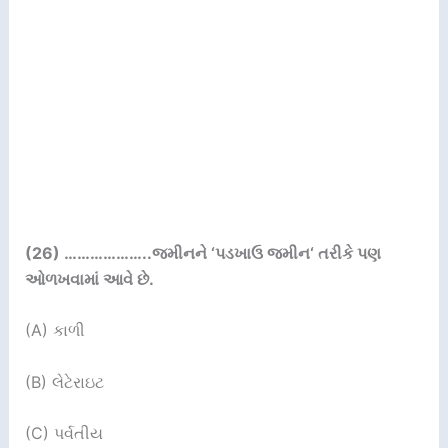
(26) ………………..
જમીનને ‘પડખાઉ જમીન
‘
તરીકે પણ
ઓળખવામાં
આવે છે.
(A) કાળી
(B) લેટેરાઇટ
(C) પર્વતીય