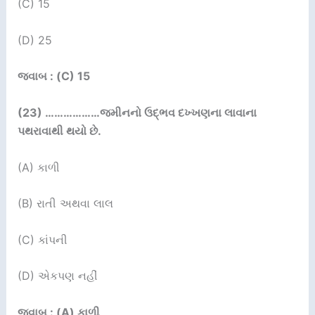
(C) 15
(D) 25
જવાબ : (C) 15
(23) ………………
જમીનનો ઉદ્ભવ દખ્ખણના લાવાના
પથરાવાથી
થયો છે.
(A) કાળી
(B) રાતી અથવા લાલ
(C) કાંપની
(D) એકપણ નહીં
જવાબ : (A) કાળી