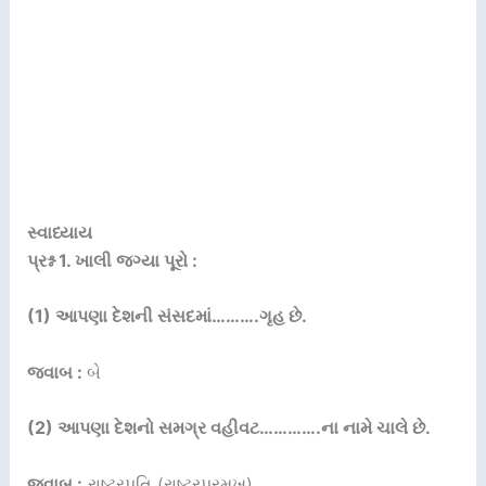
સ્વાધ્યાય
પ્રશ્ન 1. ખાલી જગ્યા પૂરો :
(1) આપણા દેશની સંસદમાં……….ગૃહ છે.
જવાબ :
બે
(2) આપણા દેશનો સમગ્ર વહીવટ………….ના નામે ચાલે છે.
જવાબ :
રાષ્ટ્રપતિ (રાષ્ટ્રપ્રમુખ)