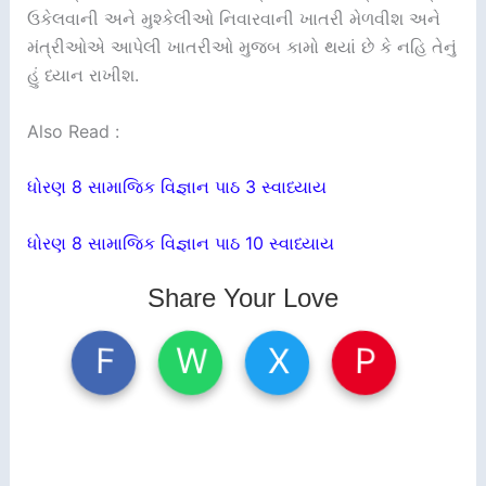
ઉકેલવાની અને મુશ્કેલીઓ નિવારવાની ખાતરી મેળવીશ અને
મંત્રીઓએ આપેલી ખાતરીઓ મુજબ કામો થયાં છે કે નહિ તેનું
હું ધ્યાન રાખીશ.
Also Read :
ધોરણ 8 સામાજિક વિજ્ઞાન પાઠ 3 સ્વાધ્યાય
ધોરણ 8 સામાજિક વિજ્ઞાન પાઠ 10 સ્વાધ્યાય
Share Your Love
W
X
P
F