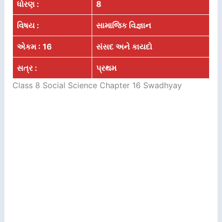
ધોરણ :
8
વિષય :
સામાજિક વિજ્ઞાન
એકમ : 16
સંસદ અને કાયદો
સત્ર :
પ્રથમ
Class 8 Social Science Chapter 16 Swadhyay