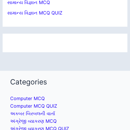
સામાન્ય વિજ્ઞાન MCQ
સામાન્ય વિજ્ઞાન MCQ QUIZ
Categories
Computer MCQ
Computer MCQ QUIZ
અકબર બિરબલની વાર્તા
અંગ્રેજી વ્યાકરણ MCQ
અંગ્રેજી વ્યાકરણ MCQ QUIZ