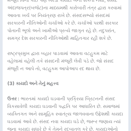
મંજૂરી વિના કોઈ પણ ખરડો કાયદો બની શકતો નથી, સંસદ
અંદાજપત્ર(બજેટ)ના માધ્યમથી કારોબારી તંત્ર દ્વારા કરવામાં
આવતા ખર્ચ પર નિયંત્રણ રાખે છે. સંસદસભ્યો સંસદમાં
સરકારની નીતિઓની ચર્ચાઓ કરે છે. ચર્ચાઓ પરથી સરકાર
પોતાની ભૂલો અને ખામીઓ પ્રત્યે જાગૃત રહે છે. તદુપરાંત,
સમગ્ર દેશ સરકારની નીતિઓથી માહિતગાર રહી શકે છે.
રાષ્ટ્રપ્રમુખ દ્વારા બહાર પાડવામાં આવતા વટહુકમ માટે
વહેલામાં વહેલી તકે સંસદની મંજૂરી લેવી પડે છે. જો સંસદ
મંજૂરી ન આપે તો, વટહુકમ આપોઆપ રદ થાય છે.
(3) કાયદો અને તેનું મહત્ત્વ
ઉત્તર :
ભારતમાં કાયદો ઘડવાની પ્રક્રિયા બ્રિટનની સંસદ
વિકસાવેલી કાયદા ઘડવાની પદ્ધતિ પર આધારિત છે. સમાજમાં
વ્યક્તિગત અને સામૂહિક સ્વાતંત્ર્ય જાળવવાના ઉદ્દેશથી કાયદા
ઘડવામાં આવે છે. સંસદ નવા કાયદા ઘડે છે, જરૂર જણાય ત્યાં
જૂના કાયદા સુધારે છે કે તેમને રદબાતલ કરે છે. કાયદાઓનો