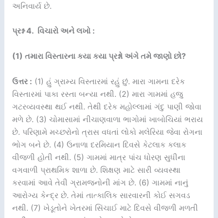
અનિવાર્ય છે.
પ્રશ્ન 4. વિચારો અને લખો :
(1) તમારા વિસ્તારના કયા કયા પ્રશ્નો અંગે તમે જાણો છો?
ઉત્તર :
(1) હું ગ્રામ્ય વિસ્તારમાં રહું છું. મારા ગામના દરેક
વિસ્તારમાં પાકા રસ્તા બન્યા નથી. (2) મારા ગામમાં હજુ
ગટરવ્યવસ્થા થઈ નથી. તેથી દરેક મહોલ્લામાં ગંદુ પાણી જોવા
મળે છે. (3) ચોમાસામાં નીચાણવાળા ભાગોમાં ખાબોચિયાં ભરાય
છે. પરિણામે મચ્છરોનો ત્રાસ વધતાં લોકો મલેરિયા જેવા રોગના
ભોગ બને છે. (4) ઉનાળા દરમિયાન દિવસે કેટલાક કલાક
વીજળી હોતી નથી. (5) ગામમાં માત્ર પાંચ ધોરણ સુધીના
વગવાળી પ્રાથમિક શાળા છે. શિક્ષણ માટે સારી વ્યવસ્થા
કરવામાં આવે તેવી ગ્રામજનોની માંગ છે. (6) ગામમાં નાનું
આરોગ્ય કેન્દ્ર છે. તેમાં તાત્કાલિક સારવારની કોઈ સગવડ
નથી. (7) ખેડૂતોને ખેતરમાં સિંચાઈ માટે દિવસે વીજળી મળતી