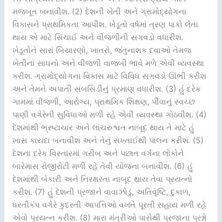
મજબૂત બનાવીશ. (2) દેશની ખેતી અને ગ્રામોદ્યોગના
વિકાસને પ્રાથમિકતા આપીશ. ખેડૂતો વર્ષમાં ત્રણ પાકો લેતા
થાય એ માટે સિંચાઈ અને વીજળીની સગવડો વધારીશ.
ખેડૂતોને સારાં બિયારણો, ખાતરો, જંતુનાશક દવાઓ તેમજ
ખેતીનાં સાધનો અને વીજળી વાજબી ભાવે મળે એવી વ્યવસ્થા
કરીશ. ગ્રામોદ્યોગના વિકાસ માટે વિવિધ સગવડો ઊભી કરીશ
અને તેમને અપાતી સબસિડીનું પ્રમાણ વધારીશ. (3) હું દરેક
ગામમાં વીજળી, આરોગ્ય, પ્રાથમિક શિક્ષણ, પીવાનું સ્વચ્છ
પાણી વગેરેની સુવિધાઓ મળી રહે એવી વ્યવસ્થા ગોઠવીશ. (4)
દેશમાંથી ભ્રષ્ટાચાર અને લાંચરુશ્વત નાબૂદ થાય તે માટે હું
ખાસ કાયદા બનાવીશ અને તેનું સખ્તાઈથી પાલન કરીશ. (5)
દેશના દરેક વિસ્તારમાં ગરીબ અને પછાત વર્ગના લોકોને
બારેમાસ રોજીરોટી મળી રહે તેવી યોજના બનાવીશ. (6) હું
દેશમાંથી બેકારી અને નિરક્ષરતા નાબૂદ થાય તેવા પ્રયત્નો
કરીશ. (7) હું દેશની પ્રજાને વાવાઝોડું, અતિવૃષ્ટિ, દુકાળ,
ધરતીકંપ વગેરે કુદરતી આપત્તિઓ વખતે પૂરતી સહાય મળી રહે
એવો પ્રયત્ન કરીશ. (8) મારા મંત્રીઓ પાસેથી પ્રજાના પ્રશ્નો