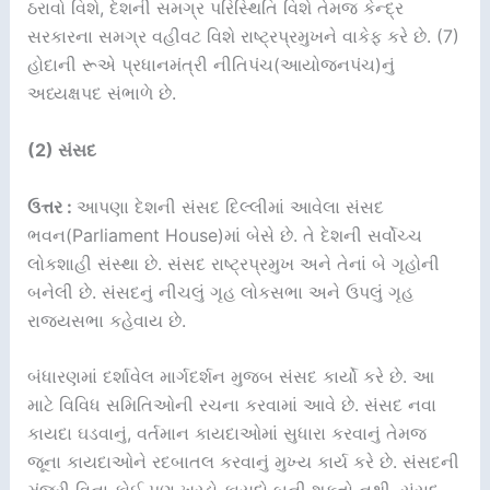
ઠરાવો વિશે, દેશની સમગ્ર પરિસ્થિતિ વિશે તેમજ કેન્દ્ર
સરકારના સમગ્ર વહીવટ વિશે રાષ્ટ્રપ્રમુખને વાકેફ કરે છે. (7)
હોદાની રૂએ પ્રધાનમંત્રી નીતિપંચ(આયોજનપંચ)નું
અધ્યક્ષપદ સંભાળે છે.
(2) સંસદ
ઉત્તર :
આપણા દેશની સંસદ દિલ્લીમાં આવેલા સંસદ
ભવન(Parliament House)માં બેસે છે. તે દેશની સર્વોચ્ચ
લોકશાહી સંસ્થા છે. સંસદ રાષ્ટ્રપ્રમુખ અને તેનાં બે ગૃહોની
બનેલી છે. સંસદનું નીચલું ગૃહ લોકસભા અને ઉપલું ગૃહ
રાજ્યસભા કહેવાય છે.
બંધારણમાં દર્શાવેલ માર્ગદર્શન મુજબ સંસદ કાર્યો કરે છે. આ
માટે વિવિધ સમિતિઓની રચના કરવામાં આવે છે. સંસદ નવા
કાયદા ઘડવાનું, વર્તમાન કાયદાઓમાં સુધારા કરવાનું તેમજ
જૂના કાયદાઓને રદબાતલ કરવાનું મુખ્ય કાર્ય કરે છે. સંસદની