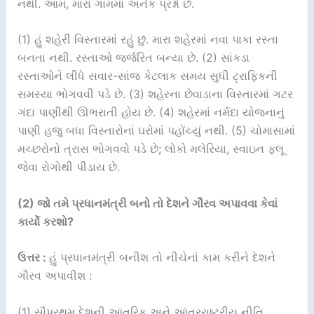
નથી. આમ, મારા ગામમાં અનેક પ્રશ્નો છે.
(1) હું શહેરી વિસ્તારમાં રહું છું. મારા શહેરમાં નવા પાકા રસ્તા
બનતા નથી. રસ્તાઓ જર્જરિત બન્યા છે. (2) સાંકડા
રસ્તાઓને લીધે સવાર-સાંજ કેટલાક સમય સુધી ટ્રાફિકની
સમસ્યા ભોગવવી પડે છે. (3) શહેરના છેવાડાના વિસ્તારમાં ગટર
ગંદા પાણીથી ઊભરાતી હોય છે. (4) શહેરમાં નર્મદા યોજનાનું
પાણી હજુ બધા વિસ્તારોનાં ઘરોમાં પહોંચ્યું નથી. (5) ચોમાસામાં
મચ્છરોનો ત્રાસ ભોગવવો પડે છે; લોકો મલેરિયા, સ્વાઇન ફ્લૂ
જેવા રોગોથી પીડાય છે.
(2) જો તમે પ્રધાનમંત્રી બનો તો દેશને ગૌરવ અપાવવા કેવાં
કાર્યો કરશો?
ઉત્તર :
હું પ્રધાનમંત્રી બનીશ તો નીચેનાં કામ કરીને દેશને
ગૌરવ અપાવીશ :
(1) સૌપ્રથમ દેશની આંતરિક અને આંતરરાષ્ટ્રીય નીતિ