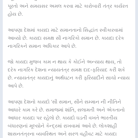
પૂરતો અને સમયસર અમલ કરવા માટે કારોબારી તંત્ર કાર્યરત
હોય છે.
આપણા દેશમાં કાયદા માટે સમાનતાનો સિદ્ધાંત સ્વીકારવામાં
આવ્યો છે. કાયદા સમક્ષ સૌ નાગરિકો સમાન છે. કાયદા દરેક
નાગરિકને સમાન અધિકાર આપે છે.
જો કાયદા મુજબ કામ ન થાય કે કોઈને અન્યાય થાય, તો
દરેક નાગરિક દેશના ન્યાયતંત્ર સમક્ષ દાદ-ફરિયાદ કરી શકે
છે. ન્યાયતંત્ર કાયદાનું અર્થઘટન કરી ફરિયાદીને સાચો ન્યાય
આપે છે.
આપણા દેશનો કાયદો ‘સૌ સમાન, સૌને સમ્માન ની નીતિને
આધારે કામ કરે છે. સમાજમાં શાંતિ, સલામતી અને એકતાનો
આધાર કાયદા પર રહેલો છે. કાયદો ઘડતી વખતે ભારતીય
બંધારણનાં મૂલ્યોને કેન્દ્રમાં રાખવામાં આવે છે. લોકશાહી
શાસનતંત્રના વ્યવસ્થિત અને સરળ વહીવટ માટે કાયદા