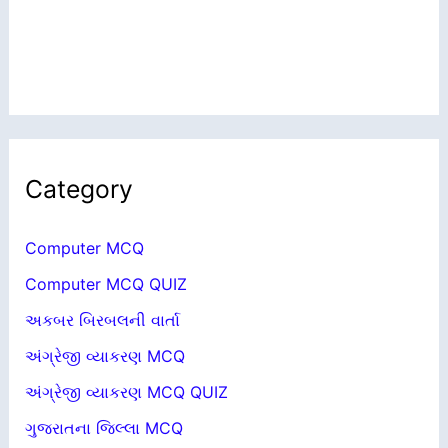
Category
Computer MCQ
Computer MCQ QUIZ
અકબર બિરબલની વાર્તા
અંગ્રેજી વ્યાકરણ MCQ
અંગ્રેજી વ્યાકરણ MCQ QUIZ
ગુજરાતના જિલ્લા MCQ