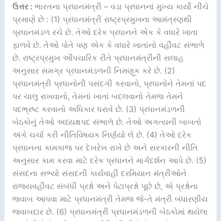
ઉત્તર :
ભારતના પ્રધાનમંત્રી – વડા પ્રધાનનાં મુખ્ય કાર્યો નીચે
પ્રમાણે છે : (1) પ્રધાનમંત્રી રાષ્ટ્રપ્રમુખના આમંત્રણથી
પ્રધાનમંડળ રચે છે. તેઓ દરેક પ્રધાનને એક કે વધારે ખાતા
ફાળવે છે. તેઓ પોતે પણ એક કે વધારે ખાતાંનો વહીવટ સંભાળે
છે. રાષ્ટ્રપ્રમુખ ઔપચારિક રીતે પ્રધાનમંત્રીની સલાહ
અનુસાર સમગ્ર પ્રધાનમંડળની નિમણૂક કરે છે. (2)
પ્રધાનમંત્રી પ્રધાનોની પસંદગી કરવાનો, પ્રધાનોને તેમનાં પદ
પર ચાલુ રાખવાનો, તેમનાં ખાતાં બદલવાનો તેમજ તેમને
પદભ્રષ્ટ કરવાનો અધિકાર ધરાવે છે. (3) પ્રધાનમંડળની
બેઠકોનું તેઓ અધ્યક્ષપદ સંભાળે છે. તેઓ અગત્યની બાબતો
અંગે ચર્ચા કરી નીતિવિષયક નિર્ણયો લે છે. (4) તેઓ દરેક
પ્રધાનના કામકાજ પર દેખરેખ રાખે છે અને સરકારની નીતિ
અનુસાર કામ કરવા માટે દરેક પ્રધાનને માર્ગદર્શન આપે છે. (5)
સંસદના સભ્યો સંસદની કાર્યવાહી દરમિયાન મંત્રીઓને
રાજ્યવહીવટ સંબંધી પ્રશ્નો અને પેટાપ્રશ્નો પૂછે છે, એ પ્રશ્નોના
જવાબ આપવા માટે પ્રધાનમંત્રી તેમજ જે-તે મંત્રી બંધારણીય
જવાબદાર છે. (6) પ્રધાનમંત્રી પ્રધાનમંડળની બેઠકોમાં થયેલા