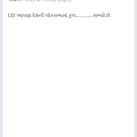
(3) આપણા દેશની લોકસભામાં કુલ………….સભ્યો છે.