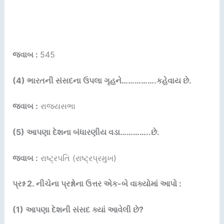
જવાબ :
545
(4) ભારતની સંસદના ઉપલા ગૃહને…………….કહેવાય છે.
જવાબ :
રાજ્યસભા
(5) આપણા દેશના બંધારણીય વડા…………..છે.
જવાબ :
રાષ્ટ્રપતિ (રાષ્ટ્રપ્રમુખ)
પ્રશ્ન 2. નીચેના પ્રશ્નોના ઉત્તર એક-બે વાક્યોમાં આપો :
(1) આપણા દેશની સંસદ ક્યાં આવેલી છે?