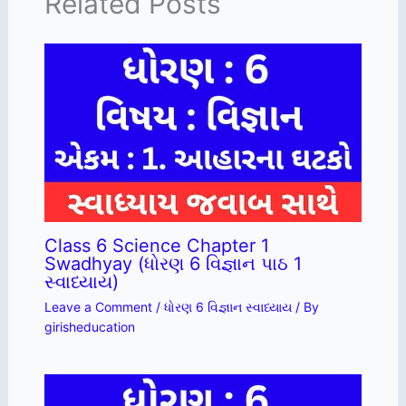
Related Posts
Class 6 Science Chapter 1
Swadhyay (ધોરણ 6 વિજ્ઞાન પાઠ 1
સ્વાધ્યાય)
Leave a Comment
/
ધોરણ 6 વિજ્ઞાન સ્વાધ્યાય
/ By
girisheducation