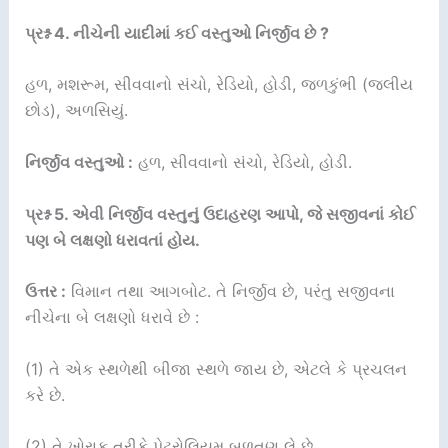
પ્રશ્ન 4. નીચેની યાદીમાં કઈ વસ્તુઓ નિર્જીવ છે ?
હળ, મશરૂમ, સીવવાનો સંચો, રેડિયો, હોડી, જળકુંભી (જલીય
છોડ), અળસિયું.
નિર્જીવ વસ્તુઓ :
હળ, સીવવાનો સંચો, રેડિયો, હોડી.
પ્રશ્ન 5. એવી નિર્જીવ વસ્તુનું ઉદાહરણ આપો, જે સજીવનાં કોઈ
પણ બે લક્ષણો ધરાવતાં હોય.
ઉત્તર :
વિમાન તથા આગબોટ. તે નિર્જીવ છે, પરંતુ સજીવના
નીચેના બે લક્ષણો ધરાવે છે :
(1) તે એક સ્થળેથી બીજા સ્થળે જાય છે, એટલે કે પ્રચલન
કરે છે.
(2) તે ખોરાક તરીકે પેટ્રોલિયમ બળતણ લે છે.