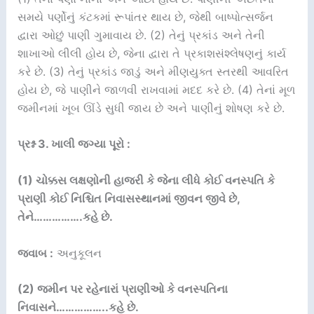
સમયે પર્ણોનું કંટકમાં રૂપાંતર થાય છે, જેથી બાષ્પોત્સર્જન
દ્વારા ઓછું પાણી ગુમાવાય છે. (2) તેનું પ્રકાંડ અને તેની
શાખાઓ લીલી હોય છે, જેના દ્વારા તે પ્રકાશસંશ્લેષણનું કાર્ય
કરે છે. (3) તેનું પ્રકાંડ જાડું અને મીણયુક્ત સ્તરથી આવરિત
હોય છે, જે પાણીને જાળવી રાખવામાં મદદ કરે છે. (4) તેનાં મૂળ
જમીનમાં ખૂબ ઊંડે સુધી જાય છે અને પાણીનું શોષણ કરે છે.
પ્રશ્ન 3. ખાલી જગ્યા પૂરો :
(1) ચોક્કસ લક્ષણોની હાજરી કે જેના લીધે કોઈ વનસ્પતિ કે
પ્રાણી કોઈ નિશ્ચિત નિવાસસ્થાનમાં જીવન જીવે છે,
તેને…………….કહે છે.
જવાબ :
અનુકૂલન
(2) જમીન પર રહેનારાં પ્રાણીઓ કે વનસ્પતિના
નિવાસને……………..કહે છે.