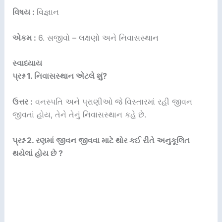
વિષય :
વિજ્ઞાન
એકમ :
6. સજીવો – લક્ષણો અને નિવાસસ્થાન
સ્વાધ્યાય
પ્રશ્ન 1. નિવાસસ્થાન એટલે શું?
ઉત્તર :
વનસ્પતિ અને પ્રાણીઓ જે વિસ્તારમાં રહી જીવન
જીવતાં હોય, તેને તેનું નિવાસસ્થાન કહે છે.
પ્રશ્ન 2. રણમાં જીવન જીવવા માટે થોર કઈ રીતે અનુકૂલિત
થયેલાં હોય છે ?