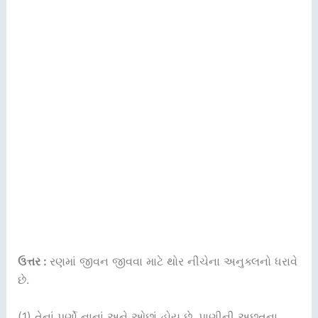
ઉત્તર :
રણમાં જીવન જીવવા માટે થોર નીચેના અનુક્લનો ધરાવે
છે.
(1) તેનાં પર્ણો નાનાં અને ઓછાં હોય છે. પાણીની અછતના