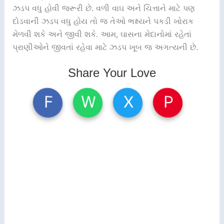
ઝડપ વધુ હોવી જરૂરી છે. વળી વાઘ અને ચિત્તાને માટે પણ
દોડવાની ઝડપ વધુ હોય તો જ તેઓ ભક્ષ્યને પકડી ખોરાક
મેળવી શકે અને જીવી શકે. આમ, ઘાસના મેદાનોમાં રહેતાં
પ્રાણીઓને જીવતાં રહેવા માટે ઝડપ ખૂબ જ અગત્યની છે.
Share Your Love
W
X
P
F