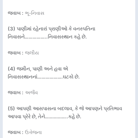
જવાબ :
ભૂ-નિવાસ
(3) પાણીમાં રહેનારાં પ્રાણીઓ કે વનસ્પતિના
નિવાસને……………..નિવાસસ્થાન કહે છે.
જવાબ :
જલીય
(4) જમીન, પાણી અને હવા એ
નિવાસસ્થાનનાં……………….ઘટકો છે.
જવાબ :
અજૈવ
(5) આપણી આસપાસના બદલાવ, કે જે આપણને પ્રતિભાવ
આપવા પ્રેરે છે, તેને……………..કહે છે.
જવાબ :
ઉત્તેજના