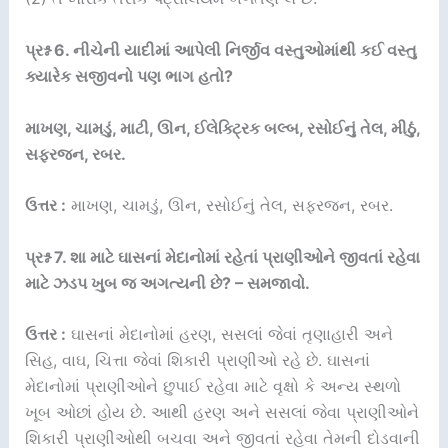
પ્રશ્ન 6. નીચેની યાદીમાં આપેલી નિર્જીવ વસ્તુઓમાંથી કઈ વસ્તુ
ક્યારેક સજીવનો પણ ભાગ હતો?
માખણ
,
ચામડું
,
માટી
,
ઊન
,
ઈલેક્ટ્રિક બલ્બ
,
રસોઈનું તેલ
,
મીઠું
,
સફરજન
,
રબર.
ઉત્તર :
માખણ, ચામડું, ઊન, રસોઈનું તેલ, સફરજન, રબર.
પ્રશ્ન 7. શા માટે ઘાસનાં મેદાનોમાં રહેતાં પ્રાણીઓને જીવતાં રહેવા
માટે ઝડપ ખુબ જ અગત્યની છે? – સમજાવો.
ઉત્તર :
ઘાસનાં મેદાનોમાં હરણ, સસલાં જેવાં તૃણાહારી અને
સિહ, વાઘ, ચિત્તા જેવાં શિકારી પ્રાણીઓ રહે છે. ઘાસનાં
મેદાનોમાં પ્રાણીઓને છુપાઈ રહેવા માટે વૃક્ષો કે અન્ય સ્થળો
ખૂબ ઓછાં હોય છે. આથી હરણ અને સસલાં જેવા પ્રાણીઓને
શિકારી પ્રાણીઓથી બચવા અને જીવતાં રહેવા તેમની દોડવાની