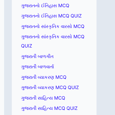
ગુજરાતનો ઈતિહાસ MCQ
ગુજરાતનો ઈતિહાસ MCQ QUIZ
ગુજરાતનો સાંસ્કૃતિક વારસો MCQ
ગુજરાતનો સાંસ્કૃતિક વારસો MCQ
QUIZ
ગુજરાતી બાળગીત
ગુજરાતી બાળવાર્તા
ગુજરાતી વ્યાકરણ MCQ
ગુજરાતી વ્યાકરણ MCQ QUIZ
ગુજરાતી સાહિત્ય MCQ
ગુજરાતી સાહિત્ય MCQ QUIZ