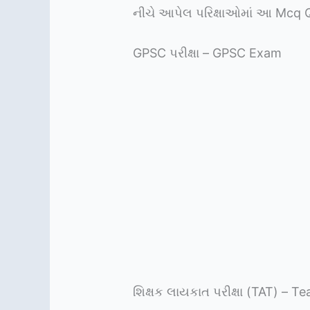
નીચે આપેલ પરિક્ષાઓમાં આ Mcq 
GPSC પરીક્ષા – GPSC Exam
શિક્ષક લાયકાત પરીક્ષા (TAT) – T