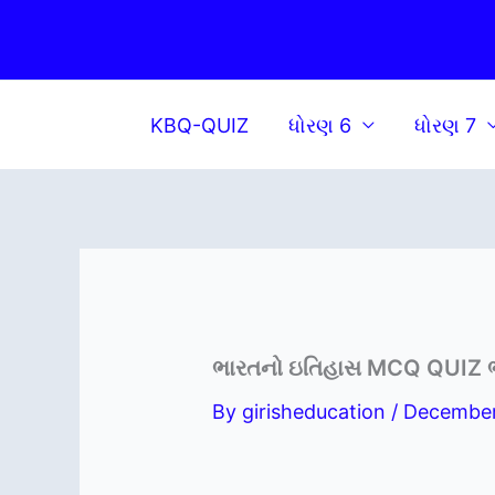
Skip
to
content
KBQ-QUIZ
ધોરણ 6
ધોરણ 7
ભારતનો ઇતિહાસ MCQ QUIZ ભા
By
girisheducation
/
December