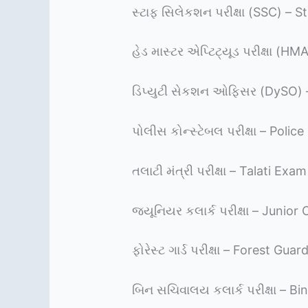
સ્ટાફ સિલેકશન પરીક્ષા (SSC) – 
હેડ માસ્ટર એપ્ટિટ્યૂડ પરીક્ષા (
ડિપ્યુટી સેકશન ઓફિસર (DySO) 
પોલીસ કોન્સ્ટેબલ પરીક્ષા – Poli
તલાટી મંત્રી પરીક્ષા – Talati Exam
જ્યૂનિયર કલાર્ક પરીક્ષા – Junior
ફોરેસ્ટ ગાર્ડ પરીક્ષા – Forest Gu
બિન સચિવાલય કલાર્ક પરીક્ષા – B