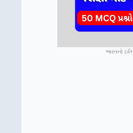
ભારતનો ઇત