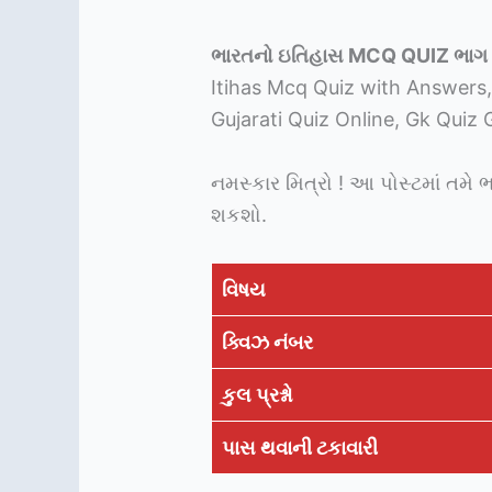
ભારતનો ઇતિહાસ MCQ QUIZ ભાગ
Itihas Mcq Quiz with Answers, 
Gujarati Quiz Online, Gk Quiz G
નમસ્કાર મિત્રો ! આ પોસ્ટમાં તમે
શકશો.
વિષય
ક્વિઝ નંબર
કુલ પ્રશ્નો
પાસ થવાની ટકાવારી