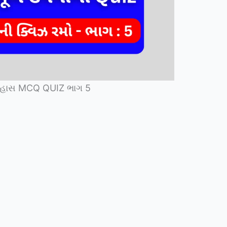
િહાસ MCQ QUIZ ભાગ 5