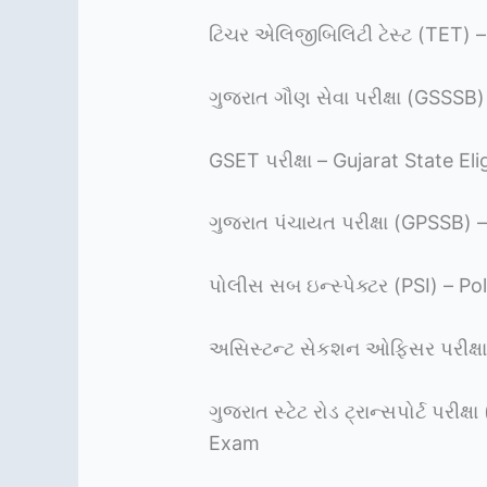
ટિચર એલિજીબિલિટી ટેસ્ટ (TET) – 
ગુજરાત ગૌણ સેવા પરીક્ષા (GSSSB
GSET પરીક્ષા – Gujarat State Elig
ગુજરાત પંચાયત પરીક્ષા (GPSSB)
પોલીસ સબ ઇન્સ્પેક્ટર (PSI) – Po
અસિસ્ટન્ટ સેકશન ઓફિસર પરીક્ષા
ગુજરાત સ્ટેટ રોડ ટ્રાન્સપોર્ટ પર
Exam