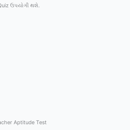
Quiz ઉપયોગી થશે.
eacher Aptitude Test