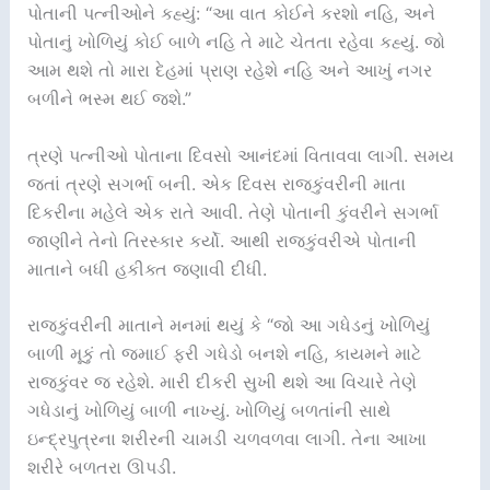
પોતાની પત્નીઓને કહ્યું: “આ વાત કોઈને કરશો નહિ, અને
પોતાનું ખોળિયું કોઈ બાળે નહિ તે માટે ચેતતા રહેવા કહ્યું. જો
આમ થશે તો મારા દેહમાં પ્રાણ રહેશે નહિ અને આખું નગર
બળીને ભસ્મ થઈ જશે.”
ત્રણે પત્નીઓ પોતાના દિવસો આનંદમાં વિતાવવા લાગી. સમય
જતાં ત્રણે સગર્ભા બની. એક દિવસ રાજકુંવરીની માતા
દિકરીના મહેલે એક રાતે આવી. તેણે પોતાની કુંવરીને સગર્ભા
જાણીને તેનો તિરસ્કાર કર્યો. આથી રાજકુંવરીએ પોતાની
માતાને બધી હકીક્ત જણાવી દીધી.
રાજકુંવરીની માતાને મનમાં થયું કે “જો આ ગધેડનું ખોળિયું
બાળી મૂકું તો જમાઈ ફરી ગધેડો બનશે નહિ, કાયમને માટે
રાજકુંવર જ રહેશે. મારી દીકરી સુખી થશે આ વિચારે તેણે
ગધેડાનું ખોળિયું બાળી નાખ્યું. ખોળિયું બળતાંની સાથે
ઇન્દ્રપુત્રના શરીરની ચામડી ચળવળવા લાગી. તેના આખા
શરીરે બળતરા ઊપડી.