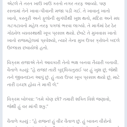
એટલે તે તરત ખાઉં ખાઉં કરતો નગર તરફ આવ્યો. પણ
રસ્તામાં તેને ખાવા-પીવાની મજા પડી ગઈ. તે ખાવાનું ખાતો
ખાતો, કસ્તુરી અને ફૂલોની સુગંધીથી ખુશ થતો, મદિરા અને મધ
ગટગટાવતો મહેલ તરફ પગલાં ભરવા લાગ્યો. તે માર્ગમાં ઠેર ઠેર
ગોઠવેલ વ્યવસ્થાથી ખૂબ પ્રસન્ન થયો. છેવટે તે મુખવાસ ખાતો
ખાતો રાજમહેલમાં પ્રવેશ્યો, ત્યારે તેના મુખ ઉપર ક્રોધને બદલે
ઉલ્લાસ છવાયેલો હતો.
વિક્રમ રાજાએ તેને આવકારી તેનો ભક્ષ બનવા તૈયારી બતાવી.
વૈતાળે કહ્યું: “હે રાજા! તારી બુદ્ધિચતુરાઈ પર હું ખુશ છું, જેથી
તને જીવનદાન આપું છું. હું તારા ઉપર ખૂબ પ્રસન્ન થયો છું, માટે
તારી ઇચ્છા હોય તે માગી લે.”
વિક્રમ બોલ્યા: “તમે કોણ છો? તમારી શક્તિ વિશે જણાવો,
જેથી હું વર માંગી શકુ.”
વૈતાળે કહ્યું : “હે રાજન! હું વીર વૈતાળ છું. હું બાવન વીરોનો