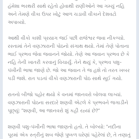
હંમેશા ભરથરી સાથે રહેતો હોવાથી રાણીઓને આ ગમ્યું નહિ
અને તેમણે વીકા ઉપર ખોટું આળ ચડાવી વીકાને દેશવટો
અપાવ્યો.
આથી વીકો કાશી પ્રયાગ જઈ પછી રાજેશ્વર જવા નીકળ્યો.
રસ્તામાં તેને વણઝારાની પોઠનો સંગાથ થયો. તેમાં તેણે પોતાના
ભાઈ પ્રભવ જેવા જવાનને જોયો. તેણે આ જવાન પ્રભવ છે કે
નહિ તેની ખાતરી કરવાનું વિચાર્યું. તેને થયું કે, પ્રભવ પશુ-
પંખીની ભાષા જાણે છે. જો આ જવાન તે જ હશે તો તરત ખબર
પડી જશે. રાત પડતાં વીકો વણઝારાની પોઠ સાથે સૂઈ ગયો.
રાતનો બીજો પહોર થયો કે વનમાં જાનવરો બોલવા લાગ્યાં.
વણઝારાની પોઠના સરદારે શણવી એટલે કે પ્રભવને જગાડીને
પૂછ્યું: “શણવી, આ જાનવરો શું કહી રહ્યાં છે?”
શણવી પશુ-પંખીની ભાષા જાણતો હતો. તે બોલ્યો: “નદીના
પૂરમાં એક સ્ત્રીનું શબ જેણે પુષ્કળ ઘરેણાં પહેરેલાં છે, તે તણાતું