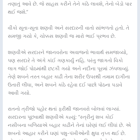
તણાતું આવે છે. જે સાહસ કરીને તેને કાંઠે લાવશે, તેનો બેડો પાર
થઈ જશે.”
વીકો સૂતા-સૂતા શણવી અને સરદારની વાતો સાંભળતો હતો. તે
સમજી ગયો કે, ચોક્કસ શણવી જ મારો ભાઈ પ્રભવ છે.
શણવીએ સરદારને જાનવરોના અવાજનો ભાવાર્થ સમજાવ્યો,
પણ સરદારે તે અંગે કાંઈ ગણકાર્યું નહિ. પરંતુ જાગતો વિકો
લાગ જોઈ પોઠમાંથી છટકી ગયો અને નદીના પૂરમાં ઝંપલાવ્યું.
તેણે શબને તરત બહાર કાઢી તેના શરીર ઉપરથી તમામ દાગીના
ઉતારી લીધા, અને શબને કાંઠે રહેવા દઈ પાછો પોઠના પડાવે
આવી ગયો.
રાતનો ત્રીજો પહોર થતાં ફરીથી જાનવરો બોલવાં લાગ્યાં.
સરદારના પૂછવાથી શણવીએ કહ્યું: “સ્ત્રીનું શબ કોઈ
નસીબના બળિયાએ બહાર કાઢીને તેનાં ઘરેણાં લઈ લીધાં છે. એ
શબનો આહાર કરીને ઘણાં પશુ-પંખીઓની ક્ષુધા તૃપ્ત થઈ છે.