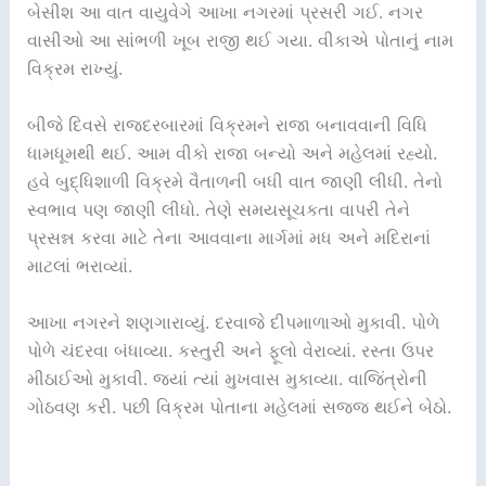
બેસીશ આ વાત વાયુવેગે આખા નગરમાં પ્રસરી ગઈ. નગર
વાસીઓ આ સાંભળી ખૂબ રાજી થઈ ગયા. વીકાએ પોતાનું નામ
વિક્રમ રાખ્યું.
બીજે દિવસે રાજદરબારમાં વિક્રમને રાજા બનાવવાની વિધિ
ધામધૂમથી થઈ. આમ વીકો રાજા બન્યો અને મહેલમાં રહ્યો.
હવે બુદ્ધિશાળી વિક્રમે વૈતાળની બધી વાત જાણી લીધી. તેનો
સ્વભાવ પણ જાણી લીધો. તેણે સમયસૂચકતા વાપરી તેને
પ્રસન્ન કરવા માટે તેના આવવાના માર્ગમાં મધ અને મદિરાનાં
માટલાં ભરાવ્યાં.
આખા નગરને શણગારાવ્યું. દરવાજે દીપમાળાઓ મુકાવી. પોળે
પોળે ચંદરવા બંધાવ્યા. કસ્તુરી અને ફૂલો વેરાવ્યાં. રસ્તા ઉપર
મીઠાઈઓ મુકાવી. જ્યાં ત્યાં મુખવાસ મુકાવ્યા. વાજિંત્રોની
ગોઠવણ કરી. પછી વિક્રમ પોતાના મહેલમાં સજજ થઈને બેઠો.