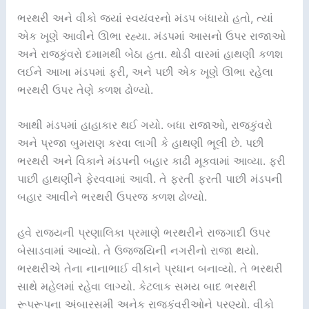
ભરથરી અને વીકો જ્યાં સ્વયંવરનો મંડપ બંધાયો હતો, ત્યાં
એક ખૂણે આવીને ઊભા રહ્યા. મંડપમાં આસનો ઉપર રાજાઓ
અને રાજકુંવરો દમામથી બેઠા હતા. થોડી વારમાં હાથણી કળશ
લઈને આખા મંડપમાં ફરી, અને પછી એક ખૂણે ઊભા રહેલા
ભરથરી ઉપર તેણે કળશ ઢોળ્યો.
આથી મંડપમાં હાહાકાર થઈ ગયો. બધા રાજાઓ, રાજકુંવરો
અને પ્રજા બુમરાણ કરવા લાગી કે હાથણી ભૂલી છે. પછી
ભરથરી અને વિકાને મંડપની બહાર કાઢી મૂકવામાં આવ્યા. ફરી
પાછી હાથણીને ફેરવવામાં આવી. તે ફરતી ફરતી પાછી મંડપની
બહાર આવીને ભરથરી ઉપરજ કળશ ઢોળ્યો.
હવે રાજ્યની પ્રણાલિકા પ્રમાણે ભરથરીને રાજગાદી ઉપર
બેસાડવામાં આવ્યો. તે ઉજ્જયિની નગરીનો રાજા થયો.
ભરથરીએ તેના નાનાભાઈ વીકાને પ્રધાન બનાવ્યો. તે ભરથરી
સાથે મહેલમાં રહેવા લાગ્યો. કેટલાક સમય બાદ ભરથરી
રૂપરૂપના અંબારસમી અનેક રાજકુંવરીઓને પરણ્યો. વીકો