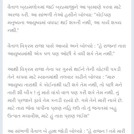
વૈતાળ બ્રહ્મલોકમાં જઈ બ્રહ્માજીને આ પ્રમાણે કરવા માટે
અરજ કરી. આ સાંભળી તેઓ હસીને બોલ્યા: “કોઈપણ
મનુષ્યના આયુષ્યમાં વધઘટ થઈ શકતી નથી, આ કાર્ય શક્ય
નથી.”
વૈતાળ વિક્રમ રાજા પાસે આવ્યો અને બોલ્યો : “હે રાજન! તારા
આયુષ્યમાંથી એક પળ પણ ઓછી કે વધી શકે તેમ નથી.”
આથી વિક્રમ રાજા તેના પર ગુસ્સે થઈને તેની ચોટલી પકડી
તેને કાપવા માટે મ્યાનમાંથી તલવાર કાઢીને બોલ્યા : “મારુ
આયુષ્ય તારાથી કે કોઈનાથી ઘટી શકે તેમ નથી, તો પછી મને
તારી શી બીક ! તું મારો વાંકો વાળ પણ કરી શકે તેમ નથી. તું
મારી પ્રજાને ફાવે તેમ કનડી રહ્યો છે. ગમે તેને મારી નાખે છે.
માટે તારા જેવા પાપીના પ્રાણ નહિ લઉ તો તું જગતમાં બહુ
ઉત્પાત મચાવીશ, માટે હું તારા પ્રાણ લઈશ”
આ સાંભળી વૈતાળ બે હાથ જોડી બોલ્યો : “હે રાજન ! તમે મારી