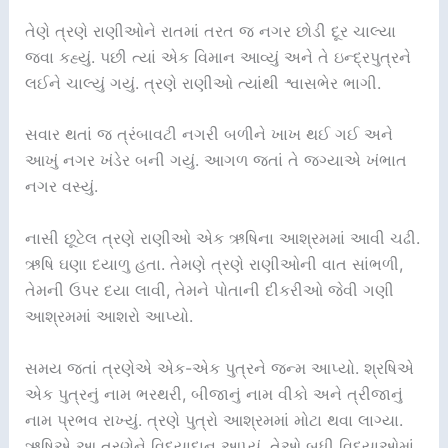
તેણે ત્રણે રાણીઓને રાતમાં તરત જ નગર છોડી દૂર ચાલ્યા
જવા કહ્યું. પછી ત્યાં એક વિમાન આવ્યું અને તે ઇન્દ્રપુત્રને
લઈને ચાલ્યું ગયું. ત્રણે રાણીઓ ત્યાંથી શ્વાસભેર ભાગી.
સવાર થતાં જ ત્રંબાવટી નગરી બળીને ખાખ થઈ ગઈ અને
આખું નગર ખંડેર બની ગયું. આગળ જતાં તે જગ્યાએ ખંભાત
નગર વસ્યું.
નાસી છૂટેલ ત્રણે રાણીઓ એક ઋષિના આશ્રમમાં આવી ચઢી.
ઋષિ ઘણા દયાળુ હતા. તેમણે ત્રણે રાણીઓની વાત સાંભળી,
તેમની ઉપર દયા લાવી, તેમને પોતાની દીકરીઓ જેવી ગણી
આશ્રમમાં આશરો આપ્યો.
સમય જતાં ત્રણેએ એક-એક પુત્રને જન્મ આપ્યો. શ્રષિએ
એક પુત્રનું નામ ભરથરી, બીજાનું નામ વીકો અને ત્રીજાનું
નામ પ્રભવ રાખ્યું. ત્રણે પુત્રો આશ્રમમાં મોટા થવા લાગ્યા.
ઋષિએ આ ત્રણેને વિદ્યાદાન આપ્યું. તેઓ બધી વિદ્યાઓમાં