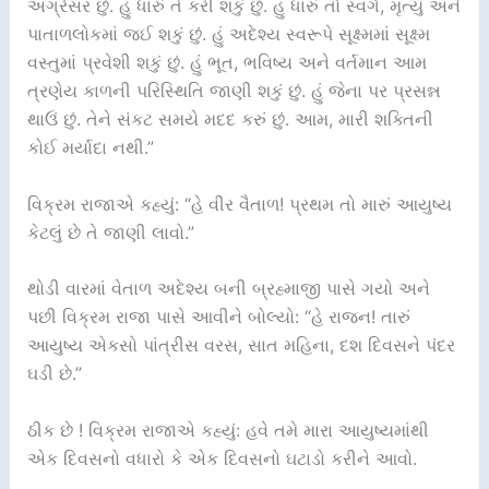
અગ્રેસર છું. હું ધારું તે કરી શકું છું. હું ધારું તો સ્વર્ગ, મૃત્યુ અને
પાતાળલોકમાં જઈ શકું છું. હું અદેશ્ય સ્વરૂપે સૂક્ષ્મમાં સૂક્ષ્મ
વસ્તુમાં પ્રવેશી શકું છું. હું ભૂત, ભવિષ્ય અને વર્તમાન આમ
ત્રણેય કાળની પરિસ્થિતિ જાણી શકું છું. હું જેના પર પ્રસન્ન
થાઉં છું. તેને સંકટ સમયે મદદ કરું છું. આમ, મારી શક્તિની
કોઈ મર્યાદા નથી.”
વિક્રમ રાજાએ કહ્યું: “હે વીર વૈતાળ! પ્રથમ તો મારું આયુષ્ય
કેટલું છે તે જાણી લાવો.”
થોડી વારમાં વેતાળ અદેશ્ય બની બ્રહ્માજી પાસે ગયો અને
પછી વિક્રમ રાજા પાસે આવીને બોલ્યો: “હે રાજન! તારું
આયુષ્ય એકસો પાંત્રીસ વરસ, સાત મહિના, દશ દિવસને પંદર
ઘડી છે.”
ઠીક છે ! વિક્રમ રાજાએ કહ્યું: હવે તમે મારા આયુષ્યમાંથી
એક દિવસનો વધારો કે એક દિવસનો ઘટાડો કરીને આવો.