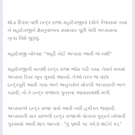
થોડા દિવસ પછી ઇન્દ્ર રાજા મહાદેવજીનાં દર્શને કૈલાસમાં ગયા
ને મહાદેવજીને ક્ષેમકુશળના સમાચાર પૂછી પેલી અપ્સરાના
નૃત્ય વિશે પૂછ્યું.
મહાદેવજી બોલ્યા: “અહીં કોઈ અપ્સરા આવી જ નથી”
મહાદેવજીની વાતથી ઇન્દ્ર રાજા ભોંઠા પડી ગયા. તેમને મનમાં
અપ્સરા ઉપર ખૂબ ગુસ્સો આવ્યો. તેઓ તરત જ પાછા
ઇન્દ્રપુરી આવી ગયા અને અનુચરોને મોકલી અપ્સરાની ભાળ
કઢાવી, તો તે ઇન્દ્ર રાજાના પુત્રના આવાસમાંથી મળી.
અપ્સરાએ ઇન્દ્ર રાજા પાસે આવી બધી હકીક્ત જણાવી.
અપ્સરાની વાત સાંભળી ઇન્દ્ર રાજાએ પોતાના પુત્રને બોલાવી
ગુસ્સામાં આવી શાપ આપ્યો : “તું પૃથ્વી પર ગધેડો થઈને પડ.”