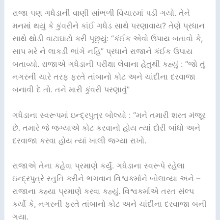
રાજા પણ ગધેડાની વાણી સાંભળી વિચારમાં પડી ગયો. તેને
મનમાં થયું કે કુંવરીને કાંઈ ગધેડ સાથે પરણાવાય? તેણે પ્રધાન
સાથે થોડી વાટાઘાટો કરી પૂછ્યું: “કંઈક એવો ઉપાય બતાવો કે,
સાપ મરે ને લાકડી ભાંગે નહિ” પ્રધાને રાજાને કંઈક ઉપાય
બતાવ્યો. રાજાએ ગધેડાની પરીક્ષા લેવાના હેતુથી કહ્યું : “જો તું
નગરની ચારે તરફ ફરતે તાંબાનો કોટ અને ચાંદીના દરવાજા
બનાવી દે તો. તને મારી કુંવરી પરણાવું”
ગધેડાના સ્વરૂપમાં ઇન્દ્રપુત્ર બોલ્યો : “મને તમારી શરત મંજૂર
છે. તમારે જે જગ્યાએ કોટ કરવાનો હોય ત્યાં દોરી બાંધો અને
દરવાજા કરવા હોય ત્યાં ખાલી જગ્યા રાખો.
રાજાએ તેના કહેવા પ્રમાણે કર્યું. ગધેડાના સ્વરૂપે રહેલા
ઇન્દ્રપુત્રે સ્તુતિ કરીને ભગવાન વિશ્વકર્માને બોલાવ્યા અને –
રાજાના કહ્યા પ્રમાણે કરવા કહ્યું. વિશ્વકર્માએ તરત સંલ્પ
કર્યો કે, નગરની ફરતે તાંબાનો કોટ અને ચાંદીના દરવાજા બની
ગયા.