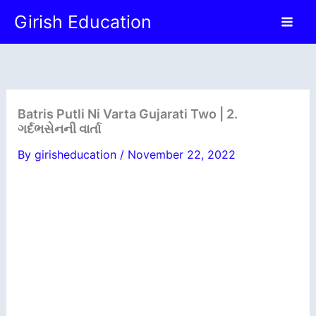
Skip
Girish Education
to
content
Batris Putli Ni Varta Gujarati Two | 2.
ગર્દભસેનની વાર્તા
By
girisheducation
/
November 22, 2022