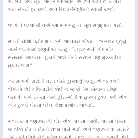
એ બધાં શબ મૂકી જનાર બળિયાને આશિષ આપે છે કે તારાં
બધાં સંકટો દૂર થજો અને રિદ્ધિ-સિદ્ધિનો સ્વામી થજો.”
જાગતાં પડેલા વીકાએ આ સાંભળ્યું. તે ખૂબ રાજી થઈ ગયો.
રાતનો ચોથો પહોર થતાં ફરી જાનવરો બોલ્યાં : “સરદારે પૂછ્યું
ત્યારે જવાબમાં શણવીએ કહ્યું : “વણઝારાની પોઠ થોડા
સમયમાં આફતમાં મુકાઈ જશે. તેનો સરદાર પણ મુશ્કેલીમાં
મુકાઈ જશે.”
આ સાંભળી સરદારે તરત પોઠો હાંક્વાનું કહ્યું. એ જ વખતે
વીકાએ કંઈક વિચારીને કોઈ ન જાણે તેમ સોનાનાં ઘરેણાં
પોતાની પાસે રાખ્યા અને હીરા-મોતીના હારના ટુકડા કરી એક
એક ટુકડો પોઠમાં પડેલ કોથળાઓમાં નાખ્યો.
સવાર થતાં વણઝારાની પોઠ એક ગામમાં આવી. ગામમાં પેસતાં
જ વીકો દોડતો દોડતો રાજા પાસે ગયો અને વણઝારાના સરદારે
તેને લુટી લીધો, તેવું કહેવા લાગ્યો. રાજા તરત વણઝારાની પોઠો