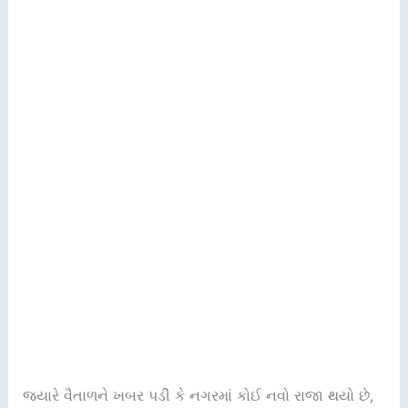
જ્યારે વૈતાળને ખબર પડી કે નગરમાં કોઈ નવો રાજા થયો છે,