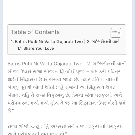
Table of Contents
Batris Putli Ni Varta Gujarati Two | 2. ગર્દભસેનની વાર્તા
Share Your Love
Batris Putli Ni Varta Gujarati Two | 2. ગર્દભસેનની વાર્તા
બીજા દિવસે રાજા ભોજ નાહિ-ધોઈ પૂજા – પાઠ કરી પવિત્ર
થઈને સિંહાસન ઉપર બેસવા જાય છે. ત્યારે વનિતા નામની
બીજી પૂતળી બોલી ઊઠી : “હે રાજન! આ સિંહાસન ઉપર
બેસતા નહિ તે રાજા વિક્રમનું છે. તેમના જેવાં પરાક્રમો અને
પરોપકારનાં કર્યો કર્યા હોય તે જ આ સિંહાસન ઉપર બેસી શકે
છે.”
રાજા ભોજે કહ્યું : “હે અપ્સરા! મને રાજા વિક્રમનાં પરાક્રમ
અને પરોપકારની વાત જણાવો.”