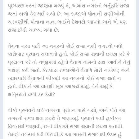
પૂછપરછ કરતાં જાણવા મળ્યું કે, અમારા નગરનો ભર્તુહરિ રાજા
જતાં કાળો કેર થઈ ગયો છે. આ રાજાએ પોતાની રાણીઓની
ચડવણીથી પોતાના નાના ભાઈને દેશવટો આપ્યો અને એ પણ
રાજ છોડી ચાલ્યા ગયા છે.
તેમના ગયા પછી આ નગરનો કોઈ રાજા નથી નગરનો બધો
કારોબાર પ્રધાન ચલાવતો હતો. કોઈ રાજા થવાની ઇચ્છા કરે કે
પ્રયત્ન કરે તો નજીકમાં રહેતો વૈતાળ નામનો યક્ષ આવીને તેનું
ભક્ષણ કરી જતો. કેટલાય રાજાઓને વૈતાળે મારી નાખેલા; અને
ત્યારપછી વૈતાળની બીકથી આ નગરનો કોઈ રાજા થતો ન
હતો. વીકાને આ વાતથી ખૂબ આશ્ચર્ય થયું. તેને થયું કે
ક્ષત્રિયને વળી ડર કેવો?
વીકો પ્રભવને લઈ નગરના પ્રધાન પાસે ગયો, અને પોતે આ
નગરનો રાજા થવા ઇચ્છે તે જણાવ્યું. પ્રધાને બધી હકીક્ત
વિગતથી જણાવી, છતાં વીકાએ રાજા થવાની ઇચ્છા બતાવી.
તેમણે નગરમાં ઠંડી પિટાવી કે આ ગામની રાજગાદી ઉપર હું