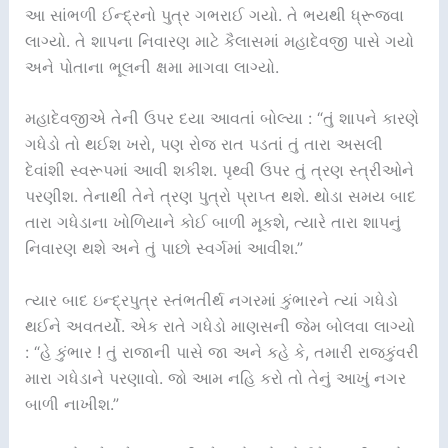
આ સાંભળી ઈન્દ્રનો પુત્ર ગભરાઈ ગયો. તે ભયથી ધ્રૂજવા
લાગ્યો. તે શાપના નિવારણ માટે કૈલાસમાં મહાદેવજી પાસે ગયો
અને પોતાના ભૂલની ક્ષમા માગવા લાગ્યો.
મહાદેવજીએ તેની ઉપર દયા આવતાં બોલ્યા : “તું શાપને કારણે
ગધેડો તો થઈશ ખરો, પણ રોજ રાત પડતાં તું તારા અસલી
દેવાંશી સ્વરૂપમાં આવી શકીશ. પૃથ્વી ઉપર તું ત્રણ સ્ત્રીઓને
પરણીશ. તેનાથી તેને ત્રણ પુત્રો પ્રાપ્ત થશે. થોડા સમય બાદ
તારા ગધેડાના ખોળિયાને કોઈ બાળી મૂકશે, ત્યારે તારા શાપનું
નિવારણ થશે અને તું પાછો સ્વર્ગમાં આવીશ.”
ત્યાર બાદ ઇન્દ્રપુત્ર સ્તંભતીર્થ નગરમાં કુંભારને ત્યાં ગધેડો
થઈને અવતર્યો. એક રાતે ગધેડો માણસની જેમ બોલવા લાગ્યો
: “હે કુંભાર ! તું રાજાની પાસે જા અને કહે કે, તમારી રાજકુંવરી
મારા ગધેડાને પરણાવો. જો આમ નહિ કરો તો તેનું આખું નગર
બાળી નાખીશ.”