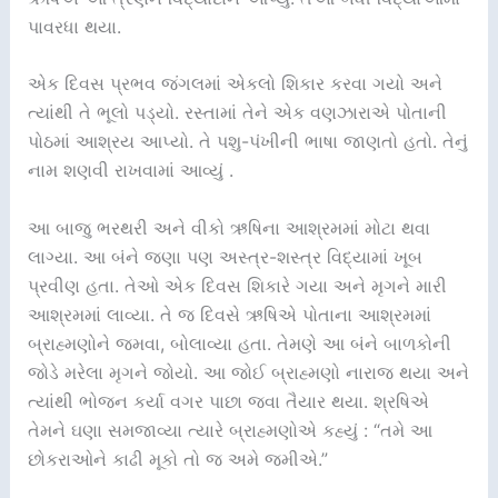
પાવરધા થયા.
એક દિવસ પ્રભવ જંગલમાં એકલો શિકાર કરવા ગયો અને
ત્યાંથી તે ભૂલો પડ્યો. રસ્તામાં તેને એક વણઝારાએ પોતાની
પોઠમાં આશ્રય આપ્યો. તે પશુ-પંખીની ભાષા જાણતો હતો. તેનું
નામ શણવી રાખવામાં આવ્યું .
આ બાજુ ભરથરી અને વીકો ઋષિના આશ્રમમાં મોટા થવા
લાગ્યા. આ બંને જણા પણ અસ્ત્ર-શસ્ત્ર વિદ્યામાં ખૂબ
પ્રવીણ હતા. તેઓ એક દિવસ શિકારે ગયા અને મૃગને મારી
આશ્રમમાં લાવ્યા. તે જ દિવસે ઋષિએ પોતાના આશ્રમમાં
બ્રાહ્મણોને જમવા, બોલાવ્યા હતા. તેમણે આ બંને બાળકોની
જોડે મરેલા મૃગને જોયો. આ જોઈ બ્રાહ્મણો નારાજ થયા અને
ત્યાંથી ભોજન કર્યા વગર પાછા જવા તૈયાર થયા. શ્રષિએ
તેમને ઘણા સમજાવ્યા ત્યારે બ્રાહ્મણોએ કહ્યું : “તમે આ
છોકરાઓને કાઢી મૂકો તો જ અમે જમીએ.”