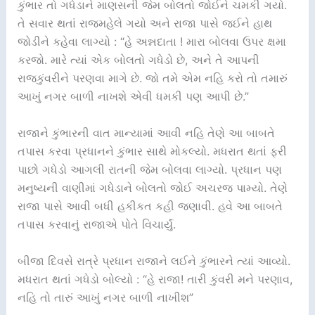
કુંભાર તો ગધેડાને માણસની જેમ બોલતો જોઈને ચમકી ગયો.
તે સવાર થતાં રાજમહેલે ગયો અને રાજા પાસે જઈને હાથ
જોડીને કહેવા લાગ્યો : “હે અન્નદાતા ! મારા બોલવા ઉપર ક્ષમા
કરજો. મારે ત્યાં એક બોલતો ગધેડો છે, અને તે આપની
રાજકુંવરીને પરણવા માગે છે. જો તમે એમ નહિ કરો તો તમારું
આખું નગર બાળી નાખશે એવી ધમકી પણ આપી છે.”
રાજાને કુંભારની વાત માન્યામાં આવી નહિ તેણે આ બાબતે
તપાસ કરવા પ્રધાનને કુંભાર સાથે મોકલ્યો. મધરાત થતાં ફરી
પાછો ગધેડો આગલી રાતની જેમ બોલવા લાગ્યો. પ્રધાન પણ
મનુષ્યની વાણીમાં ગધેડાને બોલતો જોઈ અચરજ પામ્યો. તેણે
રાજા પાસે આવી બધી હકીકત કહી જણાવી. હવે આ બાબતે
તપાસ કરવાનું રાજાએ પોતે વિચાર્યું.
બીજા દિવસે રાત્રે પ્રધાન રાજાને લઈને કુંભારને ત્યાં આવ્યો.
મધરાત થતાં ગધેડો બોલ્યો : “હે રાજા! તારી કુંવરી મને પરણાવ,
નહિ તો તારું આખું નગર બાળી નાખીશ”