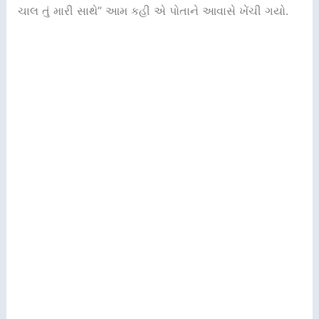
ચાલ તું મારી સાથે” આમ કહી એ પોતાને આવાસે ખેંચી ગયો.