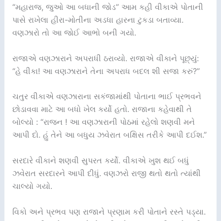
“મહારાજ, જુઓ આ બધાની જોડ” આમ કહી વીકાએ પોતાની
પાસે રાખેલા હીરા-મોતીના અડધા હારના ટુકડા બતાવ્યા.
વણઝારો તો આ જોઈ આભો બની ગયો.
રાજાએ વણઝારાને અપરાધી ઠરાવ્યો. રાજાએ વીકાને પૂછ્યું:
“હે વીકા! આ વણઝારાને તેના અપરાધ બદલ શી સજા કરું?”
ચતુર વીકાએ વણઝારાના સકંજામાંથી પોતાના ભાઈ પ્રભવને
છોડાવવા માટે આ બધો ખેલ કર્યો હતો. રાજાના કહેવાથી તે
બોલ્યો : “રાજન ! આ વણઝારાની પોઠમાં રહેલો શણવી મને
આપી દો. હું તેને આ બધુય ઝવેરાત બક્ષિસ તરીકે આપી દઈશ.”
સરદારે વીકાને શણવી સુપરત કર્યો. વીકાએ ખુશ થઈ બધું
ઝવેરાત સરદારને આપી દીધું. વણઝરો રાજી થતો થતો ત્યાંથી
ચાલ્યો ગયો.
વિકો અને પ્રભવ પણ રાજાને પ્રણામ કરી પોતાને રસ્તે પડ્યા.