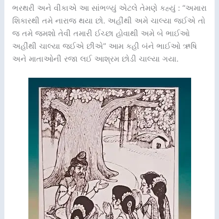
ભરથરી અને વીકાએ આ સાંભળ્યું એટલે તેમણે કહ્યું : “અમારા
શિકારથી તમે નારાજ થયા છો. અહીંથી અમે ચાલ્યા જઈએ તો
જ તમે જમશો તેવી તમારી ઈચ્છા હોવાથી અમે બે ભાઈઓ
અહીંથી ચાલ્યા જઈએ છીએ” આમ કહી બંને ભાઈઓ ઋષિ
અને માતાઓની રજા લઈ આશ્રમ છોડી ચાલ્યા ગયા.