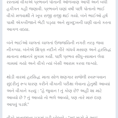
રસ્તામાં વીકાએ પ્રભવને પોતાની ઓળખાણ આપી અને બધી
હકીક્ત કહી જણાવી. પ્રભવને ઘણાં વર્ષો પછી પોતાનો ભાઈ
વીકો મળવાથી તે ખૂબ રાજી રાજી થઈ ગયો. બંને ભાઈઓ હર્ષ
પામી એકબીજાને ભેટી પડ્યા અને સુખદુખની ઘણી વાતો કરતા
આગળ વધ્યા.
બંને ભાઈઓ ચાલતાં ચાલતાં ઉજ્જયિની નગરી તરફ જવા
નીકળ્યા. બંનેએ ક્ષિપ્રા નદીને તીરે ગાંધર્વ મસાણ અને હરસિદ્ધ
માતાના સ્થાનકે મુકામ કર્યો. પછી પ્રભવ સીધુ-સામાન લેવા
ગામમાં ગયો અને વીકો ત્યાં બેસી આરામ કરવા લાગ્યો.
થોડી વારમાં હરસિદ્ધ માતા સોળ શણગાર સજેલી સ્વરૂપવાન
સુંદરીનું રૂપ ધારણ કરીને વીકાની પરીક્ષા લેવાના હેતુથી આવ્યાં
અને વીકાને કહ્યું : “હે જુવાન ! તું કોણ છે? અહીં શા માટે
આવ્યો છે ? તું આવ્યો તો ભલે આવ્યો, પણ તારે મારું દાણ
આપવું પડશે.”
વીકો માતાજીના પગમાં પડી બોલ્યો : “મા! માગો તે આપું.