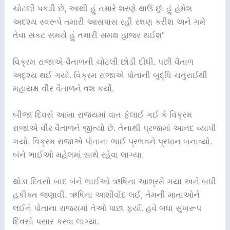
ચોટલી પકડી છે, આથી હું તમારે શરણે થાઉં છું. હું હંમેશ
અદશ્ય સ્વરૂપે તમારી આસપાસ રહી રક્ષણ કરીશ અને ગમે
તેવા સંકટ સમયે હું તમારી સમક્ષ હાજર થઈશ”
વિક્રમ રાજાએ વૈતાળની ચોટલી છોડી દીધી. પછી વૈતાળ
અદૃશ્ય થઈ ગયો. વિક્રમ રાજાએ પોતાની બુદ્ધિ ચતુરાઈથી
મહાયક્ષ વીર વૈતાળને વશ કર્યો.
બીજા દિવસે આખા રાજ્યમાં વાત ફેલાઈ ગઈ કે વિક્રમ
રાજાએ વીર વૈતાળને જીત્યો છે. તેનાથી પ્રજામાં આનંદ વ્યાપી
ગયો. વિક્રમ રાજાએ પોતાના ભાઈ પ્રભવને પ્રધાન બનાવ્યો.
બંને ભાઈઓ મહેલમાં સાથે રહેવા લાગ્યા.
થોડા દિવસો બાદ બંને ભાઈઓ ઋષિના આશ્રમે ગયા અને બધી
હકીક્ત જણાવી. ઋષિના આશીર્વાદ લઈ, તેમની માતાઓને
લઈને પોતાના રાજ્યમાં તેઓ પાછા ફર્યા. હવે બધા સુખરૂપ
દિવસો પસાર કરવા લાગ્યા.