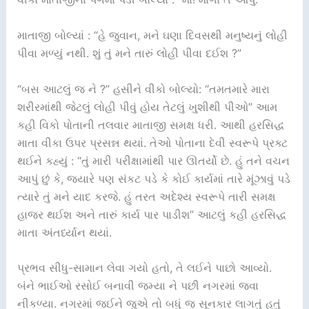
માતાજી બોલ્યાં : “હે જુવાન, મને ઘણા દિવસથી મનુષ્યનું લોહી
પીવા મળ્યું નથી. શું તું મને તારું લોહી પીવા દઈશ ?”
“બસ આટલું જ ને ?” હસીને વીકો બોલ્યો: “તમતમારે મારા
શરીરમાંથી જેટલું લોહી પીવું હોય તેટલું ખુશીથી પીઓ” આમ
કહી વિકો પોતાની તલવાર માતાજી સમક્ષ ધરી. આથી હરસિદ્ધ
માતા વીકા ઉપર પ્રસન્ન થયાં. તેઓ પોતાના દેવી સ્વરૂપે પ્રક્ટ
થઈને કહ્યું : “તું મારી પરીક્ષામાંથી પાર ઊતર્યો છે. હું તને વચન
આપું છું કે, જ્યારે પણ સંકટ પડે કે કોઈ કાર્યમાં તારે મૂંઝાવું પડે
ત્યારે તું મને યાદ કરજે. હું તરત અદેશ્ય સ્વરૂપે તારી સમક્ષ
હાજર થઈશ અને તારું કાર્ય પાર પાડીશ” આટલું કહી હરસિદ્ધ
માતા અંતર્ધ્યાન થયાં.
પ્રભવ સીધુ-સામાન લેવા ગયો હતો, તે લઈને પાછો આવ્યો.
બંને ભાઈઓ રસોઈ બનાવી જમ્યા ને પછી નગરમાં જવા
નીકળ્યા. નગરમાં જઈને જુએ તો બધું જ સૂનકાર લાગતું હતું