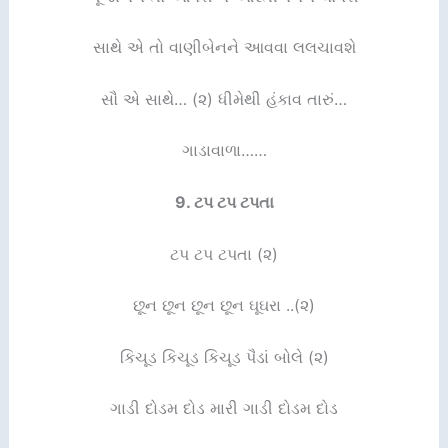
સાથે એ તો વાણીબેનને આવવા લલચાવશે
સૌ એ સાથે… (૨) ધીમેથી હંકાવ તારું…
ગાડાવાળા……
9.
ટપ ટપ ટપતા
ટપ ટપ ટપતા (૨)
છૂન છૂન છૂન છૂન ઘૂઘરા ..(૨)
કિચૂડ કિચૂડ કિચૂડ પૈડાં બોલે (૨)
ગાડી દોડમ દોડ મારી ગાડી દોડમ દોડ