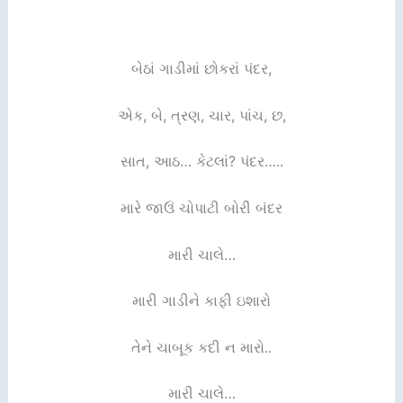
બેઠાં ગાડીમાં છોકરાં પંદર,
એક, બે, ત્રણ, ચાર, પાંચ, છ,
સાત, આઠ… કેટલાં? પંદર…..
મારે જાઉં ચોપાટી બોરી બંદર
મારી ચાલે…
મારી ગાડીને કાફી ઇશારો
તેને ચાબૂક કદી ન મારો..
મારી ચાલે…