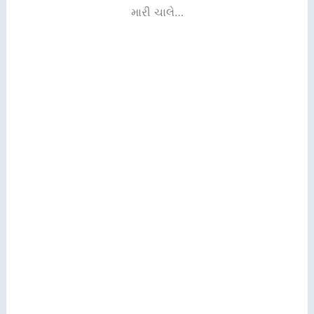
મારી ચાલે…