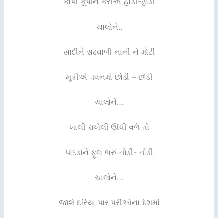
કાપી કૂપીને કરીએ હોડી-હોડી
ચાલોને..
સાદીને સઢવાળી નાની ને મોટી
મૂકીએ પવનમાં છોડી – છોડી
ચાલોને…
ખાલી રાખેલી ઊંધી વળે તો
પાંદડાંને ફૂલ ભરું તોડી- તોડી
ચાલોને…
જાશે દરિયા પાર પરીઓના દેશમાં