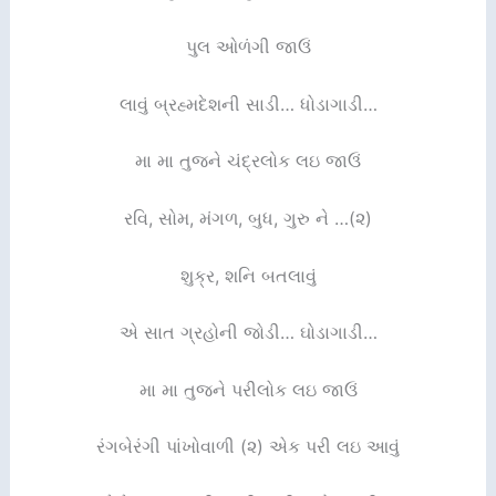
પુલ ઓળંગી જાઉં
લાવું બ્રહ્મદેશની સાડી… ધોડાગાડી…
મા મા તુજને ચંદ્રલોક લઇ જાઉં
રવિ, સોમ, મંગળ, બુધ, ગુરુ ને …(૨)
શુક્ર, શનિ બતલાવું
એ સાત ગ્રહોની જોડી… ઘોડાગાડી…
મા મા તુજને પરીલોક લઇ જાઉં
રંગબેરંગી પાંખોવાળી (૨) એક પરી લઇ આવું