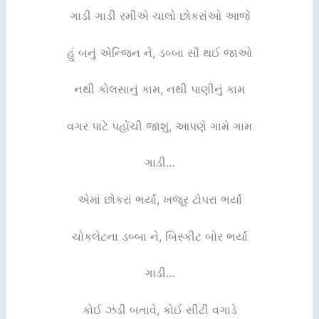
ગાડી ગાડી રમીએ ચાલો છોકરાંઓ આજે
હું બનું એન્જિન ને, ડબ્બા સૌ થઈ જાઓ
નથી કોલસાનું કામ, નથી પાણીનું કામ
વગર પાટે પહોંચી જાશું, આપણે ગામે ગામ
ગાડી…
એમાં છોકરાં ભર્યાં, ખજૂર ટોપરા ભર્યાં
ચોકલેટના ડબ્બા ને, બિસ્કીટ બોર ભર્યાં
ગાડી…
કોઈ ઝંડી બતાવે, કોઈ સીટી વગાડે