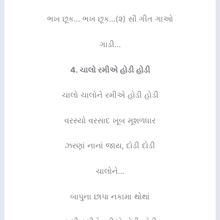
ભખ છૂક… ભખ છૂક…(૨) સૌ ગીત ગાઓ
ગાડી…
4.
ચાલો રમીએ હોડી હોડી
ચાલો ચાલોને રમીએ હોડી હોડી
વરસ્યો વરસાદ ખૂબ મૂશળધાર
ઝરણાં નાનાં જાય, દોડી દોડી
ચાલોને…
બાપુના છાપા નકામા થોથાં