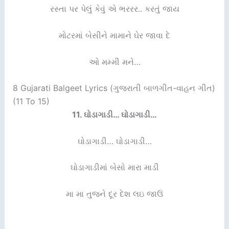
રસ્તા પર પેલું કેવું એ ભરરર.. કરતું જાય
મોટરમાં બેસીને મામાને ઘેર જાવા દે
ઓ મમ્મી મને…
8 Gujarati Balgeet Lyrics (ગુજરાતી બાળગીત-વાહન ગીત)
(11 To 15)
11.
ઘોડાગાડી… ઘોડાગાડી…
ઘોડાગાડી… ઘોડાગાડી…
ઘોડાગાડીમાં બેસો મારા માડી
મા મા તુજને દૂર દેશ લઇ જાઉં