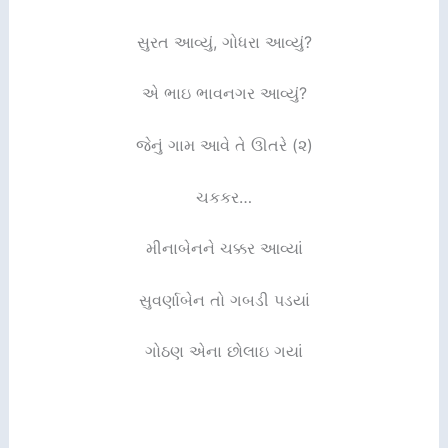
સુરત આવ્યું, ગોધરા આવ્યું?
એ ભાઇ ભાવનગર આવ્યું?
જેનું ગામ આવે તે ઊતરે (૨)
ચકકર…
મીનાબેનને ચક્કર આવ્યાં
સુવર્ણાબેન તો ગબડી પડયાં
ગોઠણ એના છોલાઇ ગયાં