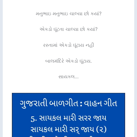
મનુભાઇ મનુભાઇ ચાલ્યા છો કયાં?
એકડો ઘૂંટતા ચાલ્યા છો કયાં?
રસ્તામાં એકડો ઘૂંટાય નહી
બાલમંદિરે એકડો ઘૂંટાય.
સાયકલ…