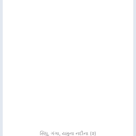
સિંધુ, ગંગા, યમુના નદીના (૨)