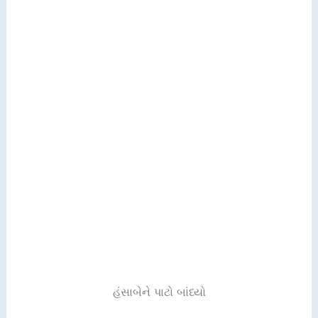
હંસાબેને પાટો બાંધ્યો