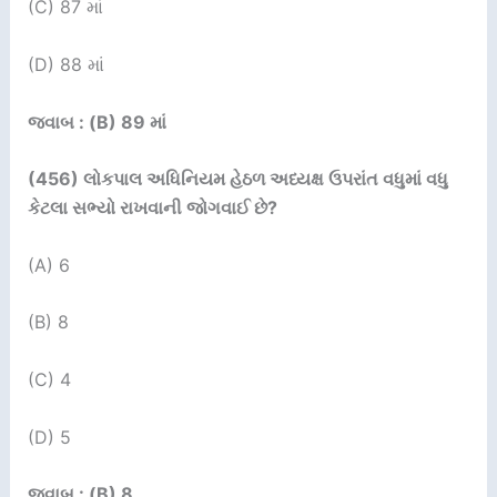
(C) 87 માં
(D) 88 માં
જવાબ : (B) 89 માં
(456)
લોકપાલ અધિનિયમ હેઠળ અધ્યક્ષ ઉપરાંત વધુમાં વધુ
કેટલા સભ્યો રાખવાની જોગવાઈ છે
?
(A) 6
(B) 8
(C) 4
(D) 5
જવાબ : (B) 8