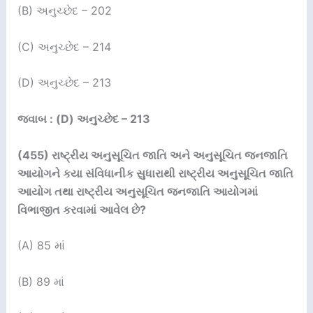
(B) અનુચ્છેદ – 202
(C) અનુચ્છેદ – 214
(D) અનુચ્છેદ – 213
જવાબ : (D) અનુચ્છેદ – 213
(455)
રાષ્ટ્રીય અનુસૂચિત જાતિ અને અનુસૂચિત જનજાતિ
આયોગને કયા સંવિધાનીક સુધારાથી રાષ્ટ્રીય અનુસૂચિત જાતિ
આયોગ તથા રાષ્ટ્રીય અનુસૂચિત જનજાતિ આયોગમાં
વિભાજીત કરવામાં આવેલ છે
?
(A) 85 માં
(B) 89 માં