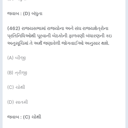
જવાબ : (D) બંધુતા
(462)
રાજ્યસભામાં રાજ્યોના અને સંઘ રાજ્યક્ષેત્રોના
પ્રતિનિધિઓથી પૂરવાની બેઠકોની ફાળવણી બંધારણની
કઇ
અનુસૂચિમાં તે અર્થે જણાવેલી જોગવાઈઓ અનુસાર થશે.
(A) બીજી
(B) ત્રીજી
(C) ચોથી
(D) સાતમી
જવાબ : (C) ચોથી