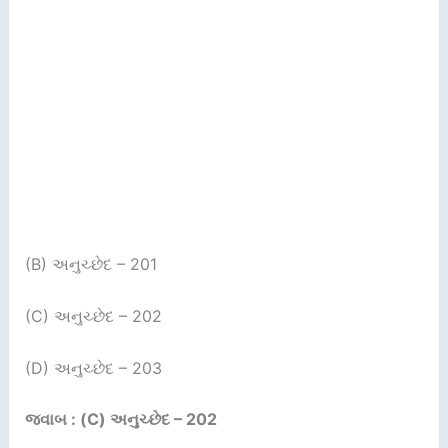
(B) અનુચ્છેદ – 201
(C) અનુચ્છેદ – 202
(D) અનુચ્છેદ – 203
જવાબ : (C) અનુચ્છેદ – 202