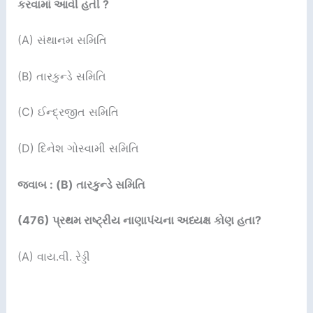
કરવામાં આવી હતી
?
(A) સંથાનમ સમિતિ
(B) તારકુન્ડે સમિતિ
(C) ઈન્દ્રજીત સમિતિ
(D) દિનેશ ગોસ્વામી સમિતિ
જવાબ : (B) તારકુન્ડે સમિતિ
(476)
પ્રથમ રાષ્ટ્રીય નાણાપંચના અધ્યક્ષ કોણ હતા
?
(A) વાય.વી. રેડ્ડી