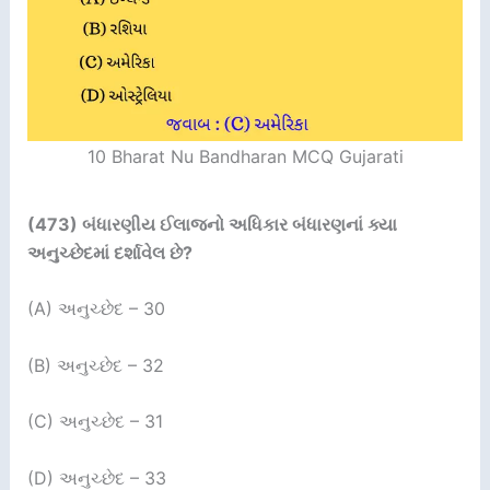
10 Bharat Nu Bandharan MCQ Gujarati
(473)
બંધારણીય ઈલાજનો અધિકાર બંધારણનાં ક્યા
અનુચ્છેદમાં દર્શાવેલ છે
?
(A) અનુચ્છેદ – 30
(B) અનુચ્છેદ – 32
(C) અનુચ્છેદ – 31
(D) અનુચ્છેદ – 33