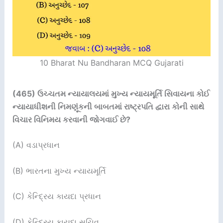
10 Bharat Nu Bandharan MCQ Gujarati
(465)
ઉચ્ચતમ ન્યાયાલયમાં મુખ્ય ન્યાયમૂર્તિ સિવાયના કોઈ
ન્યાયાધીશની નિમણૂંકની બાબતમાં રાષ્ટ્રપતિ દ્વારા કોની સાથે
વિચાર વિનિમય કરવાની જોગવાઈ છે
?
(A) વડાપ્રધાન
(B) ભારતના મુખ્ય ન્યાયમૂર્તિ
(C) કેન્દ્રિય કાયદા પ્રધાન
(D) કેન્દ્રિય કાયદા સચિવ