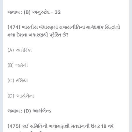
જવાબ : (B) અનુચ્છેદ – 32
(474)
ભારતીય બંધારણમાં રાજ્યનીતિના માર્ગદર્શક સિદ્ધાંતો
ક્યા દેશના બંધારણથી પ્રેરિત છે
?
(A) અમેરિકા
(B) જર્મની
(C) રશિયા
(D) આર્યલેન્ડ
જવાબ : (D) આર્યલેન્ડ
(475)
કઈ સમિતિની ભલામણથી મતદાનની ઉંમર
18
વર્ષ