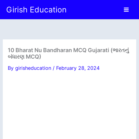
Skip
Girish Education
to
content
10 Bharat Nu Bandharan MCQ Gujarati (ભારતનું
બંધારણ MCQ)
By
girisheducation
/
February 28, 2024