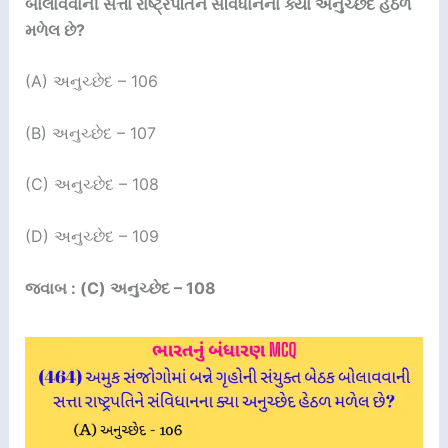
બોલાવવાની સત્તા રાષ્ટ્રપતિને સંવિધાનના ક્યા અનુચ્છેદ હેઠળ
મળેલ છે
?
(A) અનુચ્છેદ – 106
(B) અનુચ્છેદ – 107
(C) અનુચ્છેદ – 108
(D) અનુચ્છેદ – 109
જવાબ : (C) અનુચ્છેદ – 108