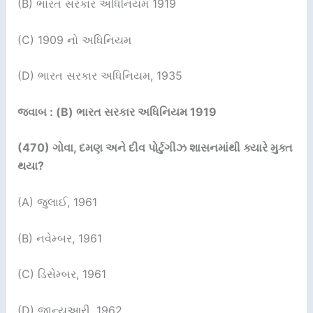
(B) ભારત સરકાર અધિનિયમ 1919
(C) 1909 નો અધિનિયમ
(D) ભારત સરકાર અધિનિયમ, 1935
જવાબ : (B) ભારત સરકાર અધિનિયમ 1919
(470)
ગોવા
,
દમણ અને દીવ પોર્ટુગીઝ શાસનમાંથી ક્યારે મુક્ત
થયા
?
(A) જુલાઈ, 1961
(B) નવેમ્બર, 1961
(C) ડિસેમ્બર, 1961
(D) જાન્યુઆરી, 1962