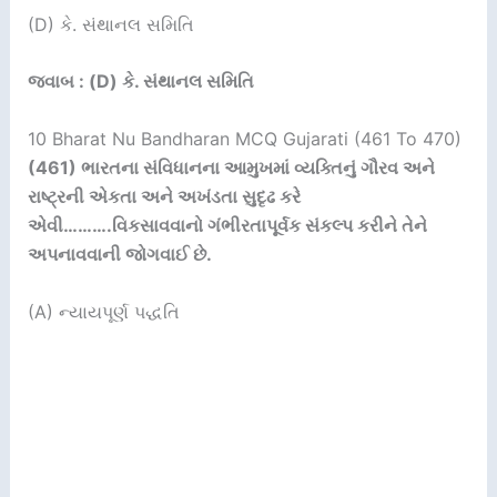
(D) કે. સંથાનલ સમિતિ
જવાબ : (D) કે. સંથાનલ સમિતિ
10 Bharat Nu Bandharan MCQ Gujarati (461 To 470)
(461)
ભારતના સંવિધાનના આમુખમાં વ્યક્તિનું ગૌરવ અને
રાષ્ટ્રની એકતા અને અખંડતા સુદૃઢ કરે
એવી
…
…….વિકસાવવાનો ગંભીરતાપૂર્વક સંકલ્પ કરીને તેને
અપનાવવાની જોગવાઈ છે.
(A) ન્યાયપૂર્ણ પદ્ધતિ