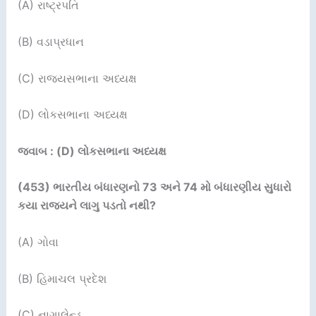
(A) રાષ્ટ્રપતિ
(B) વડાપ્રધાન
(C) રાજયસભાના અધ્યક્ષ
(D) લોકસભાના અધ્યક્ષ
જવાબ : (D) લોકસભાના અધ્યક્ષ
(453)
ભારતીય બંધારણનો
73
અને
74
મો બંધારણીય સુધારો
કયા રાજયને લાગુ પડતો નથી
?
(A) ગોવા
(B) હિમાચલ પ્રદેશ
(C) નાગાલેન્ડ