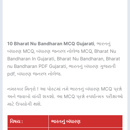
10 Bharat Nu Bandharan MCQ Gujarati
, ભારતનું
બંધારણ MCQ, બંધારણ જનરલ નોલેજ MCQ, Bharat Nu
Bandharan In Gujarati, Bharat Nu Bandharan, Bharat
nu Bandharan PDF Gujarati, ભારતનું બંધારણ ગુજરાતી
pdf, બંધારણ જનરલ નોલેજ.
નમસ્કાર મિત્રો ! આ પોસ્ટમાં તમે ભારતનું બંધારણ MCQ પ્રશ્નો
અને જવાબો વાંચી શકશો. આ MCQ પ્રશ્નો સ્પર્ધાત્મક પરીક્ષાઓ
માટે ઉપયોગી થશે.
વિષય :
ભારતનું બંધારણ