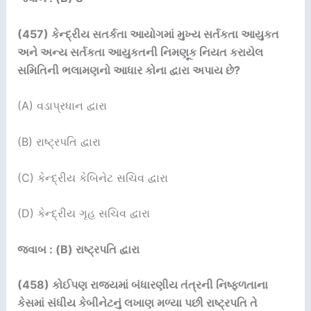
(457)
કેન્દ્રીય સતર્કતા આયોગમાં મુખ્ય સર્તકતા આયુકત
અને અન્ય સર્તકતા આયુકતની નિમણૂક નિયત કરાયેલ
સમિતિની ભલામણનો આધાર કોના દ્વારા અપાય છે
?
(A) વડાપ્રધાન દ્વારા
(B) રાષ્ટ્રપતિ દ્વારા
(C) કેન્દ્રીય કેબિનેટ સચિવ દ્વારા
(D) કેન્દ્રીય ગૃહ સચિવ દ્વારા
જવાબ : (B) રાષ્ટ્રપતિ દ્વારા
(458)
કોઈપણ રાજયમાં બંધારણીય તંત્રની નિષ્ફળતાના
કેસમાં સંધીય કેબીનેટનું લખાણ મળ્યા પછી રાષ્ટ્રપતિ તે