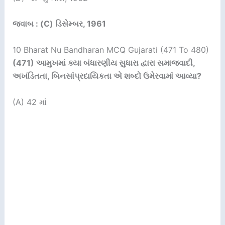
જવાબ : (C) ડિસેમ્બર, 1961
10 Bharat Nu Bandharan MCQ Gujarati (471 To 480)
(471)
આમુખમાં ક્યા બંધારણીય સુધારા દ્વારા સમાજવાદી
,
અખંડિતતા
,
બિનસાંપ્રદાયિકતા એ શબ્દો ઉમેરવામાં આવ્યા
?
(A) 42 માં