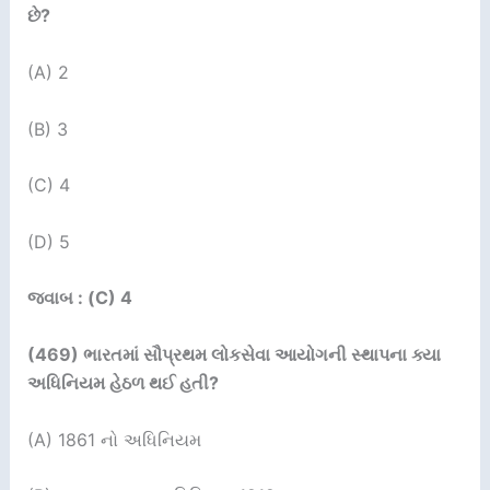
છે
?
(A) 2
(B) 3
(C) 4
(D) 5
જવાબ : (C) 4
(469)
ભારતમાં સૌપ્રથમ લોકસેવા આયોગની સ્થાપના ક્યા
અધિનિયમ હેઠળ થઈ હતી
?
(A) 1861 નો અધિનિયમ