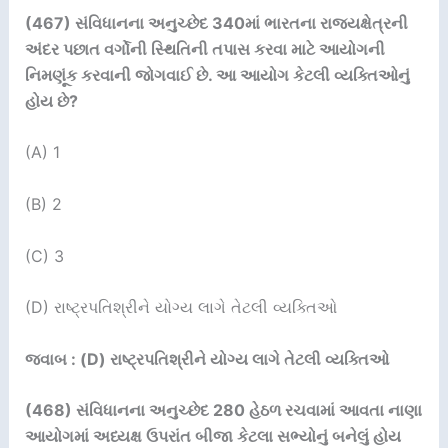
(467)
સંવિધાનના અનુચ્છેદ
340
માં ભારતના રાજ્યક્ષેત્રની
અંદર પછાત વર્ગોની સ્થિતિની તપાસ કરવા માટે આયોગની
નિમણૂંક કરવાની જોગવાઈ છે. આ આયોગ કેટલી વ્યક્તિઓનું
હોય છે
?
(A) 1
(B) 2
(C) 3
(D) રાષ્ટ્રપતિશ્રીને યોગ્ય લાગે તેટલી વ્યક્તિઓ
જવાબ : (D) રાષ્ટ્રપતિશ્રીને યોગ્ય લાગે તેટલી વ્યક્તિઓ
(468)
સંવિધાનના અનુચ્છેદ
280
હેઠળ રચવામાં આવતા નાણા
આયોગમાં અધ્યક્ષ ઉપરાંત બીજા કેટલા સભ્યોનું બનેલું હોય