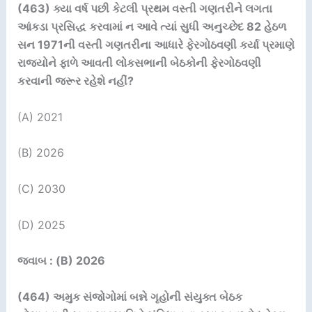
(463)
ક્યા વર્ષ પછી કેટલી પ્રથમ વસ્તી ગણતરીને લગતા
આંકડા પ્રસિદ્ધ કરવામાં ન આવે ત્યાં સુધી અનુચ્છેદ
82
હેઠળ
સન
1971
ની વસ્તી ગણતરીના આધારે ફેરગોઠવણી કર્યા પ્રમાણે
રાજ્યોને ફાળે આવતી લોકસભાની બેઠકોની ફેરગોઠવણી
કરવાની જરૂર રહેશે નહીં
?
(A) 2021
(B) 2026
(C) 2030
(D) 2025
જવાબ : (B) 2026
(464)
અમુક સંજોગોમાં બન્ને ગૃહોની સંયુક્ત બેઠક