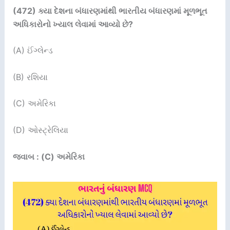
(472)
ક્યા દેશના બંધારણમાંથી ભારતીય બંધારણમાં મૂળભૂત
અધિકારોનો ખ્યાલ લેવામાં આવ્યો છે
?
(A) ઈંગ્લેન્ડ
(B) રશિયા
(C) અમેરિકા
(D) ઓસ્ટ્રેલિયા
જવાબ : (C) અમેરિકા