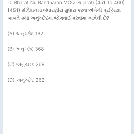
10 Bharat Nu Bandharan MCQ Gujarati (451 To 460)
(451)
સંવિધાનમાં બંધારણીય સુધારા કરવા અંગેની પ્રક્રિયા
બાબતે ક્યા અનુચ્છેદમાં જોગવાઈ કરવામાં આવેલી છે
?
(A) અનુચ્છેદ 162
(B) અનુચ્છેદ 368
(C) અનુચ્છેદ 268
(D) અનુચ્છેદ 262