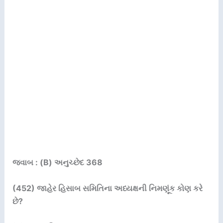
જવાબ : (B) અનુચ્છેદ 368
(452)
જાહેર હિસાબ સમિતિના અધ્યક્ષની નિમણૂંક કોણ કરે
છે
?