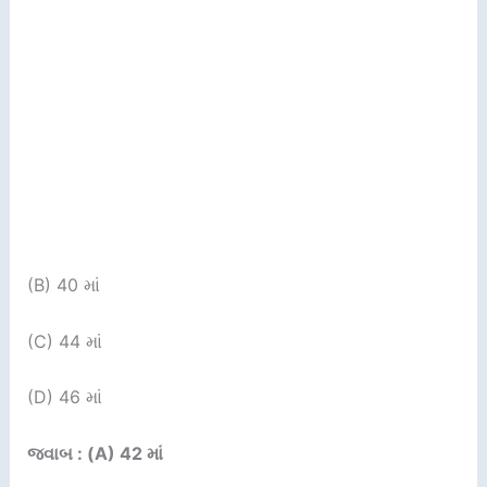
(B) 40 માં
(C) 44 માં
(D) 46 માં
જવાબ : (A) 42 માં