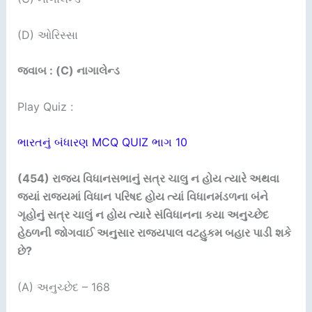
(D) ઓરિસ્સા
જવાબ : (C) નાગાલેન્ડ
Play Quiz :
ભારતનું બંધારણ MCQ QUIZ ભાગ 10
(454)
રાજય વિધાનસભાનું સત્ર ચાલુ ન હોય ત્યારે અથવા
જયાં રાજયમાં વિધાન પરિષદ હોય ત્યાં વિધાનમંડળના બંને
ગૃહોનું સત્ર ચાલું ન હોય ત્યારે સંવિધાનના કયા અનુચ્છેદ
હેઠળની જોગવાઈ અનુસાર રાજયપાલ વટહુકમ બહાર પાડી શકે
છે
?
(A) અનુચ્છેદ – 168