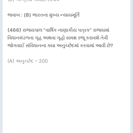
જવાબ : (B) ભારતના મુખ્ય ન્યાયમૂર્તિ
(466)
રાજ્યપાલ “વાર્ષિક નાણાકીય પત્રક” રાજ્યમાં
વિધાનમંડળના ગૃહ અથવા ગૃહો સમક્ષ રજૂ કરાવશે તેવી
જોગવાઈ સંવિધાનના ક્યા અનુચ્છેદમાં કરવામાં આવી છે
?
(A) અનુચ્છેદ – 200