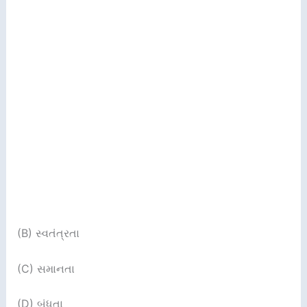
(B) સ્વતંત્રતા
(C) સમાનતા
(D) બંધુતા