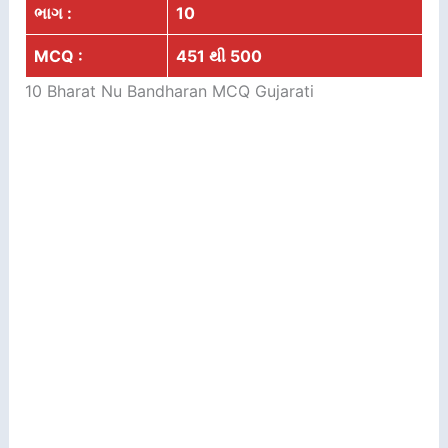
ભાગ :
10
MCQ :
451 થી 500
10 Bharat Nu Bandharan MCQ Gujarati