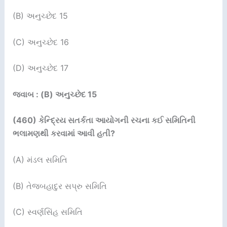
(B) અનુચ્છેદ 15
(C) અનુચ્છેદ 16
(D) અનુચ્છેદ 17
જવાબ : (B) અનુચ્છેદ 15
(460)
કેન્દ્રિય સતર્કતા આયોગની રચના કઈ સમિતિની
ભલામણથી કરવામાં આવી હતી
?
(A) મંડલ સમિતિ
(B) તેજબહાદુર સપ્રુ સમિતિ
(C) સ્વર્ણસિંહ સમિતિ