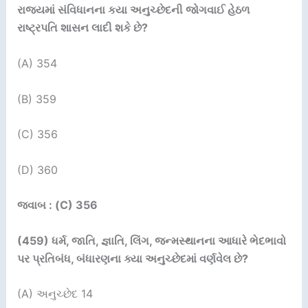
રાજયમાં સંવિધાનના કયા અનુચ્છેદની જોગવાઈ હેઠળ
રાષ્ટ્રપતિ શાસન લાદી શકે છે
?
(A) 354
(B) 359
(C) 356
(D) 360
જવાબ : (C) 356
(459)
ધર્મ
,
જાતિ
,
જ્ઞાતિ
,
લિંગ
,
જન્મસ્થાનના આધારે ભેદભાવો
પર પ્રતિબંધ
,
બંધારણના ક્યા અનુચ્છેદમાં વર્ણવેલ છે
?
(A) અનુચ્છેદ 14