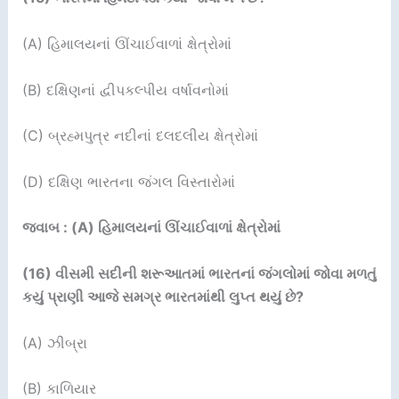
(A) હિમાલયનાં ઊંચાઈવાળાં ક્ષેત્રોમાં
(B) દક્ષિણનાં દ્વીપકલ્પીય વર્ષાવનોમાં
(C) બ્રહ્મપુત્ર નદીનાં દલદલીય ક્ષેત્રોમાં
(D) દક્ષિણ ભારતના જંગલ વિસ્તારોમાં
જવાબ : (A) હિમાલયનાં ઊંચાઈવાળાં ક્ષેત્રોમાં
(16)
વીસમી સદીની શરૂઆતમાં ભારતનાં જંગલોમાં જોવા મળતું
કયું પ્રાણી આજે સમગ્ર ભારતમાંથી લુપ્ત થયું છે
?
(A) ઝીબ્રા
(B) કાળિયાર