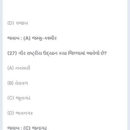
(D) પંજાબ
જવાબ : (A) જમ્મુ-કશ્મીર
(27)
ગીર રાષ્ટ્રીય ઉદ્યાન કયા જિલ્લામાં આવેલો છે
?
(A) નવસારી
(B) વેરાવળ
(C) જૂનાગઢ
(D) ભાવનગર
જવાબ : (C) જૂનાગઢ