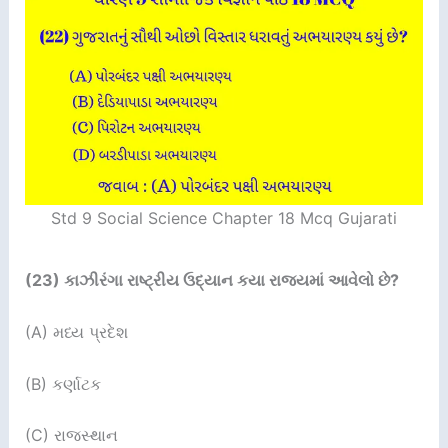
Std 9 Social Science Chapter 18 Mcq Gujarati
(23)
કાઝીરંગા રાષ્ટ્રીય ઉદ્યાન કયા રાજ્યમાં આવેલો છે
?
(A) મધ્ય પ્રદેશ
(B) કર્ણાટક
(C) રાજસ્થાન