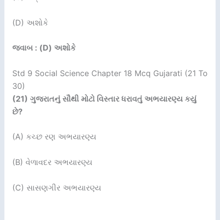
(D) અશોકે
જવાબ : (D) અશોકે
Std 9 Social Science Chapter 18 Mcq Gujarati (21 To
30)
(21)
ગુજરાતનું સૌથી મોટો વિસ્તાર ધરાવતું અભયારણ્ય કયું
છે
?
(A) કચ્છ રણ અભયારણ્ય
(B) વેળાવદર અભયારણ્ય
(C) સાસણગીર અભયારણ્ય