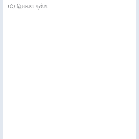
(C) હિમાચલ પ્રદેશ