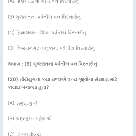
(A) પશ્ચિમઘાટના ગીચ વન વિસ્તારોનું
(B) ગુજરાતના પર્વતીય વન વિસ્તારોનું
(C) હિમાલયના ઊંચા પર્વતીય વિસ્તારોનું
(D) વિજયનગર તાલુકાના પર્વતીય વિસ્તારોનું
જવાબ : (B) ગુજરાતના પર્વતીય વન વિસ્તારોનું
(20)
મૌર્યયુગના કયા રાજાએ વન્ય જીવોના સંરક્ષણ માટે
કાયદા બનાવ્યા હતા
?
(A) સમુદ્રગુપ્તે
(B) ચંદ્રગુપ્ત પહેલાએ
(C) વિક્રમાદિત્યે