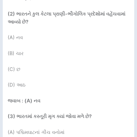
(2)
ભારતને કુલ કેટલા પ્રાણી-ભૌગોલિક પ્રદેશોમાં વહેંચવામાં
આવ્યો છે
?
(A) નવ
(B) ચાર
(C) છ
(D) આઠ
જવાબ : (A) નવ
(3)
ભારતમાં કસ્તૂરી મૃગ ક્યાં જોવા મળે છે
?
(A) પશ્ચિમઘાટનાં ગીચ વનોમાં