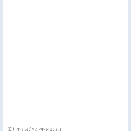
(D) નળ સરોવર અભયારણ્ય