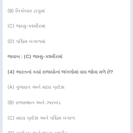
(B) નિકોબાર ટાપુમાં
(C) જમ્મુ-કશ્મીરમાં
(D) પશ્ચિમ બંગાળમાં
જવાબ : (C) જમ્મુ-કશ્મીરમાં
(4)
ભારતનાં કયાં રાજ્યોનાં જંગલોમાં વાઘ જોવા મળે છે
?
(A) ગુજરાત અને મધ્ય પ્રદેશ
(B) રાજસ્થાન અને ઝારખંડ
(C) મધ્ય પ્રદેશ અને પશ્ચિમ બંગાળ