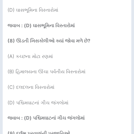
(D) ઘાસભૂમિના વિસ્તારોમાં
જવાબ : (D) ઘાસભૂમિના વિસ્તારોમાં
(8)
ઊડતી ખિસકોલીઓ ક્યાં જોવા મળે છે
?
(A) કચ્છના મોટા રણમાં
(B) હિમાલયના ઊંચા પર્વતીય વિસ્તારોમાં
(C) દલદલના વિસ્તારોમાં
(D) પશ્ચિમઘાટનાં ગીચ જંગલોમાં
જવાબ : (D) પશ્ચિમઘાટનાં ગીચ જંગલોમાં
(9)
દુર્લભ પરવાળાંની પ્રજાતિઓ…
….