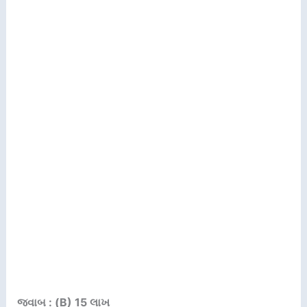
જવાબ : (B) 15 લાખ