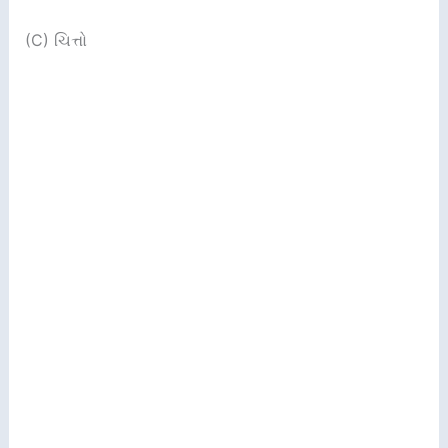
(C) ચિત્તો