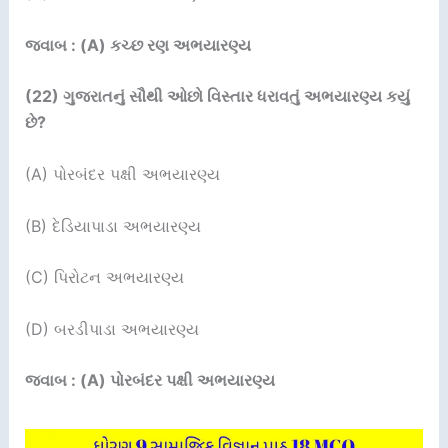
જવાબ : (A) કચ્છ રણ અભયારણ્ય
(22)
ગુજરાતનું સૌથી ઓછો વિસ્તાર ધરાવતું અભયારણ્ય કયું
છે
?
(A) પોરબંદર પક્ષી અભયારણ્ય
(B) દેડિયાપાડા અભયારણ્ય
(C) પિરોટન અભયારણ્ય
(D) બરડીપાડા અભયારણ્ય
જવાબ : (A) પોરબંદર પક્ષી અભયારણ્ય