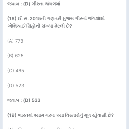
જવાબ : (D) ગીરના જંગલમાં
(18)
ઈ. સ.
2015
ની ગણતરી મુજબ ગીરનાં જંગલોમાં
એશિયાઈ સિંહોની સંખ્યા કેટલી છે
?
(A) 778
(B) 625
(C) 465
(D) 523
જવાબ : (D) 523
(19)
ભારતમાં શ્યામ ગરુડ કયા વિસ્તારોનું મૂળ રહેવાસી છે
?