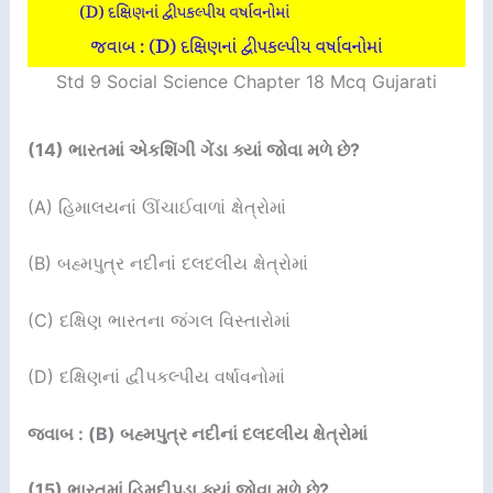
Std 9 Social Science Chapter 18 Mcq Gujarati
(14)
ભારતમાં એકશિંગી ગેંડા ક્યાં જોવા મળે છે
?
(A) હિમાલયનાં ઊંચાઈવાળાં ક્ષેત્રોમાં
(B) બહ્મપુત્ર નદીનાં દલદલીય ક્ષેત્રોમાં
(C) દક્ષિણ ભારતના જંગલ વિસ્તારોમાં
(D) દક્ષિણનાં દ્વીપકલ્પીય વર્ષાવનોમાં
જવાબ : (B) બહ્મપુત્ર નદીનાં દલદલીય ક્ષેત્રોમાં
(15)
ભારતમાં હિમદીપડા ક્યાં જોવા મળે છે
?