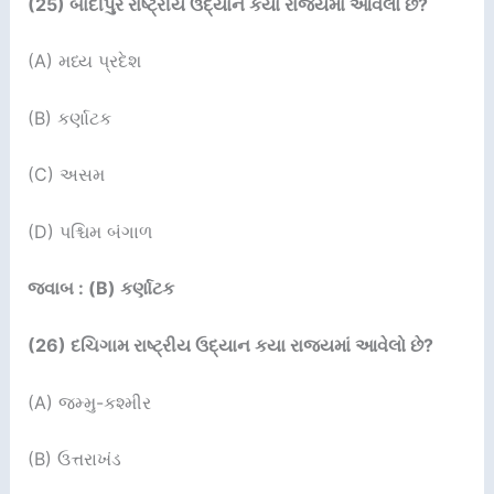
(25)
બાંદીપુર રાષ્ટ્રીય ઉદ્યાન કયા રાજ્યમાં આવેલો છે
?
(A) મધ્ય પ્રદેશ
(B) કર્ણાટક
(C) અસમ
(D) પશ્ચિમ બંગાળ
જવાબ : (B) કર્ણાટક
(26)
દચિગામ રાષ્ટ્રીય ઉદ્યાન કયા રાજ્યમાં આવેલો છે
?
(A) જમ્મુ-કશ્મીર
(B) ઉત્તરાખંડ