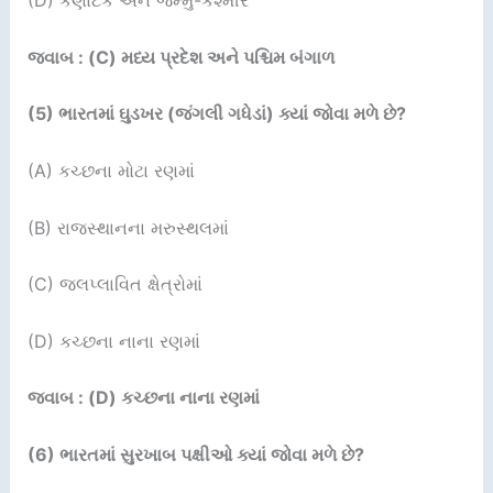
(D) કર્ણાટક અને જમ્મુ-કશ્મીર
જવાબ : (C) મધ્ય પ્રદેશ અને પશ્ચિમ બંગાળ
(5)
ભારતમાં ઘુડખર (જંગલી ગધેડાં) ક્યાં જોવા મળે છે
?
(A) કચ્છના મોટા રણમાં
(B) રાજસ્થાનના મરુસ્થલમાં
(C) જલપ્લાવિત ક્ષેત્રોમાં
(D) કચ્છના નાના રણમાં
જવાબ : (D) કચ્છના નાના રણમાં
(6)
ભારતમાં સુરખાબ પક્ષીઓ ક્યાં જોવા મળે છે
?