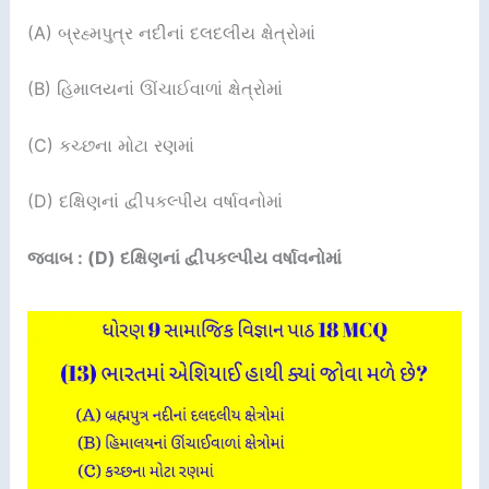
(A) બ્રહ્મપુત્ર નદીનાં દલદલીય ક્ષેત્રોમાં
(B) હિમાલયનાં ઊંચાઈવાળાં ક્ષેત્રોમાં
(C) કચ્છના મોટા રણમાં
(D) દક્ષિણનાં દ્વીપકલ્પીય વર્ષાવનોમાં
જવાબ : (D) દક્ષિણનાં દ્વીપકલ્પીય વર્ષાવનોમાં