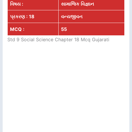
વિષય :
સામાજિક
વિજ્ઞાન
પ્રકરણ : 18
વન્યજીવન
MCQ :
55
Std 9 Social Science Chapter 18 Mcq Gujarati