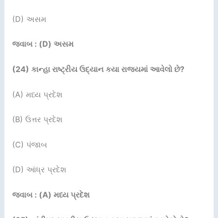
(D) અસમ
જવાબ : (D) અસમ
(24)
કાન્હા રાષ્ટ્રીય ઉદ્યાન કયા રાજ્યમાં આવેલો છે
?
(A) મધ્ય પ્રદેશ
(B) ઉત્તર પ્રદેશ
(C) પંજાબ
(D) આંધ્ર પ્રદેશ
જવાબ : (A) મધ્ય પ્રદેશ