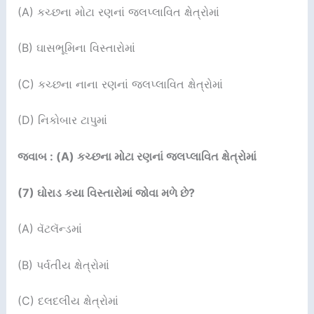
(A) કચ્છના મોટા રણનાં જલપ્લાવિત ક્ષેત્રોમાં
(B) ઘાસભૂમિના વિસ્તારોમાં
(C) કચ્છના નાના રણનાં જલપ્લાવિત ક્ષેત્રોમાં
(D) નિકોબાર ટાપુમાં
જવાબ : (A) કચ્છના મોટા રણનાં જલપ્લાવિત ક્ષેત્રોમાં
(7)
ઘોરાડ કયા વિસ્તારોમાં જોવા મળે છે
?
(A) વૅટલૅન્ડમાં
(B) પર્વતીય ક્ષેત્રોમાં
(C) દલદલીય ક્ષેત્રોમાં