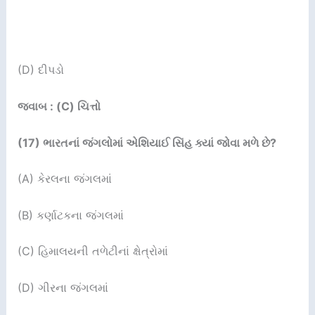
(D) દીપડો
જવાબ : (C) ચિત્તો
(17)
ભારતનાં જંગલોમાં એશિયાઈ સિંહ ક્યાં જોવા મળે છે
?
(A) કેરલના જંગલમાં
(B) કર્ણાટકના જંગલમાં
(C) હિમાલયની તળેટીનાં ક્ષેત્રોમાં
(D) ગીરના જંગલમાં