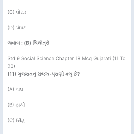
(C) ઘોરાડ
(D) પોપટ
જવાબ : (B) ચિલોત્રો
Std 9 Social Science Chapter 18 Mcq Gujarati (11 To
20)
(11)
ગુજરાતનું રાજ્ય-પ્રાણી કયું છે
?
(A) વાઘ
(B) હાથી
(C) સિંહ