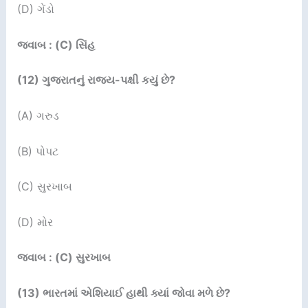
(D) ગેંડો
જવાબ : (C) સિંહ
(12)
ગુજરાતનું રાજ્ય-પક્ષી કયું છે
?
(A) ગરુડ
(B) પોપટ
(C) સુરખાબ
(D) મોર
જવાબ : (C) સુરખાબ
(13)
ભારતમાં એશિયાઈ હાથી ક્યાં જોવા મળે છે
?