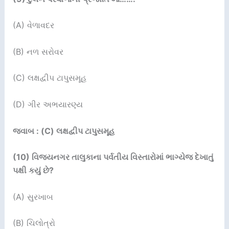
(A) વેળાવદર
(B) નળ સરોવર
(C) લક્ષદ્વીપ ટાપુસમૂહ
(D) ગીર અભયારણ્ય
જવાબ : (C) લક્ષદ્વીપ ટાપુસમૂહ
(10)
વિજયનગર તાલુકાના પર્વતીય વિસ્તારોમાં ભાગ્યેજ દેખાતું
પક્ષી કયું છે
?
(A) સુરખાબ
(B) ચિલોત્રો