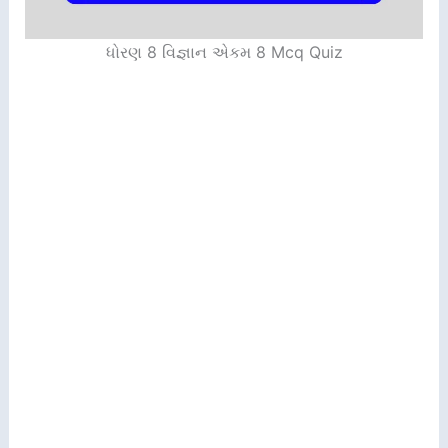
ધોરણ 8 વિજ્ઞાન એકમ 8 Mcq Quiz