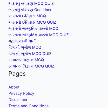
ભારતનું બંધારણ MCQ QUIZ
ભારતનું બંધારણ One Liner
ભારતનો ઈતિહાસ MCQ
ભારતનો ઈતિહાસ MCQ QUIZ
ભારતનો સાંસ્કૃતિક વારસો MCQ
ભારતનો સાંસ્કૃતિક વારસો MCQ QUIZ
મહાભારતની વાર્તા
વિશ્વની ભૂગોળ MCQ
વિશ્વની ભૂગોળ MCQ QUIZ
સામાન્ય વિજ્ઞાન MCQ
સામાન્ય વિજ્ઞાન MCQ QUIZ
Pages
About
Privacy Policy
Disclaimer
Terms and Conditions