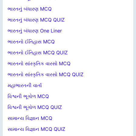
ભારતનું બંધારણ MCQ
ભારતનું બંધારણ MCQ QUIZ
ભારતનું બંધારણ One Liner
ભારતનો ઈતિહાસ MCQ
ભારતનો ઈતિહાસ MCQ QUIZ
ભારતનો સાંસ્કૃતિક વારસો MCQ
ભારતનો સાંસ્કૃતિક વારસો MCQ QUIZ
મહાભારતની વાર્તા
વિશ્વની ભૂગોળ MCQ
વિશ્વની ભૂગોળ MCQ QUIZ
સામાન્ય વિજ્ઞાન MCQ
સામાન્ય વિજ્ઞાન MCQ QUIZ