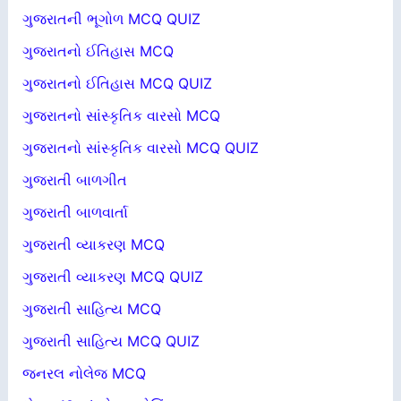
ગુજરાતની ભૂગોળ MCQ QUIZ
ગુજરાતનો ઈતિહાસ MCQ
ગુજરાતનો ઈતિહાસ MCQ QUIZ
ગુજરાતનો સાંસ્કૃતિક વારસો MCQ
ગુજરાતનો સાંસ્કૃતિક વારસો MCQ QUIZ
ગુજરાતી બાળગીત
ગુજરાતી બાળવાર્તા
ગુજરાતી વ્યાકરણ MCQ
ગુજરાતી વ્યાકરણ MCQ QUIZ
ગુજરાતી સાહિત્ય MCQ
ગુજરાતી સાહિત્ય MCQ QUIZ
જનરલ નોલેજ MCQ