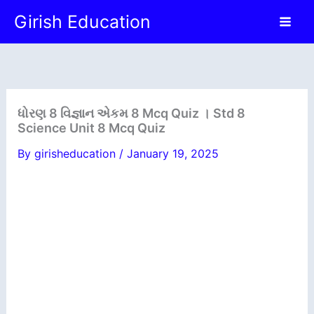
Skip
Girish Education
to
content
ધોરણ 8 વિજ્ઞાન એકમ 8 Mcq Quiz । Std 8
Science Unit 8 Mcq Quiz
By
girisheducation
/
January 19, 2025