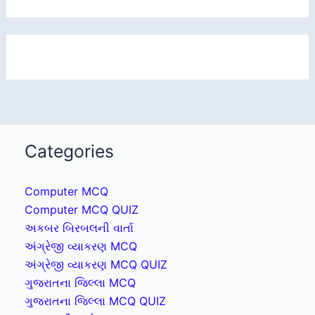
Categories
Computer MCQ
Computer MCQ QUIZ
અકબર બિરબલની વાર્તા
અંગ્રેજી વ્યાકરણ MCQ
અંગ્રેજી વ્યાકરણ MCQ QUIZ
ગુજરાતના જિલ્લા MCQ
ગુજરાતના જિલ્લા MCQ QUIZ