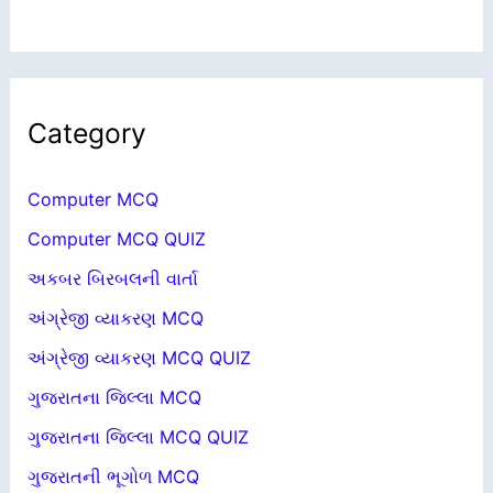
Category
Computer MCQ
Computer MCQ QUIZ
અકબર બિરબલની વાર્તા
અંગ્રેજી વ્યાકરણ MCQ
અંગ્રેજી વ્યાકરણ MCQ QUIZ
ગુજરાતના જિલ્લા MCQ
ગુજરાતના જિલ્લા MCQ QUIZ
ગુજરાતની ભૂગોળ MCQ