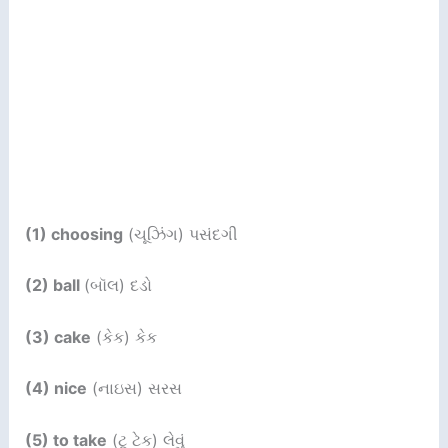
(1) choosing
(ચૂઝિંગ) પસંદગી
(2) ball
(બૉલ) દડો
(3) cake
(કેક) કેક
(4) nice
(નાઇસ) સરસ
(5) to take
(ટૂ ટેક) લેવું