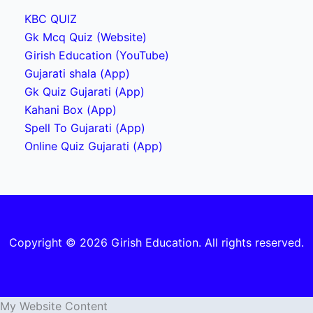
KBC QUIZ
Gk Mcq Quiz (Website)
Girish Education (YouTube)
Gujarati shala (App)
Gk Quiz Gujarati (App)
Kahani Box (App)
Spell To Gujarati (App)
Online Quiz Gujarati (App)
Copyright © 2026 Girish Education. All rights reserved.
My Website Content