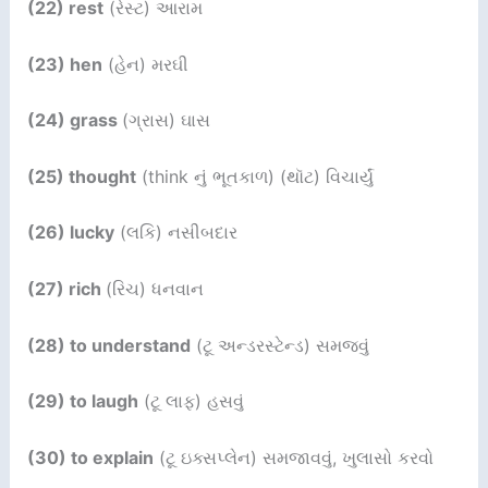
(22) rest
(રેસ્ટ) આરામ
(23) hen
(હેન) મરઘી
(24) grass
(ગ્રાસ) ઘાસ
(25) thought
(think નું ભૂતકાળ) (થૉટ) વિચાર્યું
(26) lucky
(લકિ) નસીબદાર
(27) rich
(રિચ) ધનવાન
(28) to understand
(ટૂ અન્ડરસ્ટેન્ડ) સમજવું
(29) to laugh
(ટૂ લાફ) હસવું
(30) to explain
(ટૂ ઇક્સપ્લેન) સમજાવવું, ખુલાસો કરવો