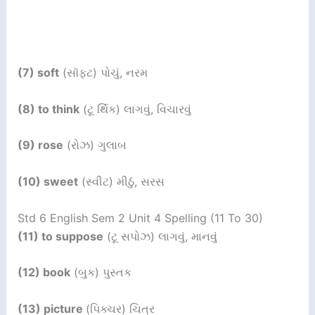
(7) soft
(સૉફ્ટ) પોચું, નરમ
(8) to think
(ટૂ ર્થિક) લાગવું, વિચારવું
(9) rose
(રોઝ) ગુલાબ
(10) sweet
(સ્વીટ) મીઠું, સરસ
Std 6 English Sem 2 Unit 4 Spelling (11 To 30)
(11) to suppose
(ટૂ સપોઝ) લાગવું, માનવું
(12) book
(બુક) પુસ્તક
(13) picture
(પિક્ચર) ચિત્ર