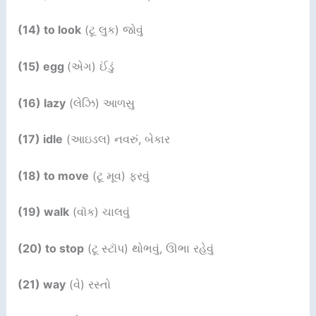
(14) to look
(ટૂ લુક) જોવું
(15) egg
(એગ) ઈંડું
(16) lazy
(લેઝિ) આળસુ
(17) idle
(આઇડલ) નવરું, બેકાર
(18) to move
(ટૂ મૂવ) ફરવું
(19) walk
(વૉક) ચાલવું
(20) to stop
(ટૂ સ્ટૉપ) થોભવું, ઊભા રહેવું
(21) way
(વે) રસ્તો