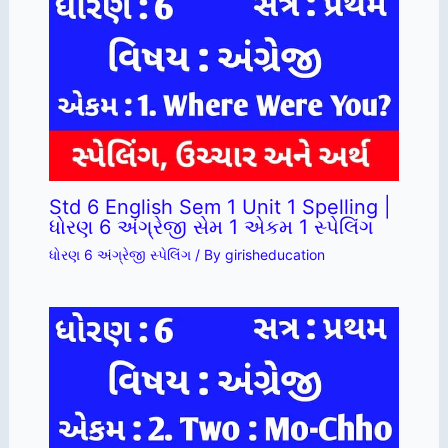
Std 6 English Sem 1 Unit 1 Spelling |
ધોરણ 6 અંગ્રેજી સેમ 1 એકમ 1 સ્પેલિંગ
ધોરણ 6 અંગ્રેજી સ્પેલિંગ
/ By
girisheducation