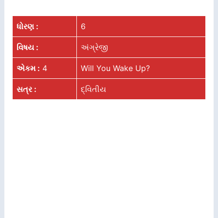
ધોરણ :
6
વિષય :
અંગ્રેજી
એકમ :
4
Will You Wake Up?
સત્ર :
દ્વિતીય