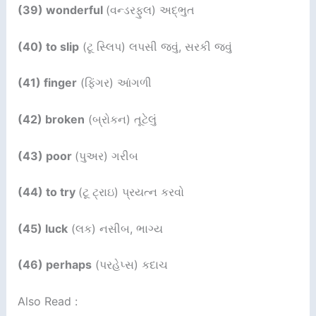
(39) wonderful
(વન્ડરફુલ) અદ્ભુત
(40) to slip
(ટૂ સ્લિપ) લપસી જવું, સરકી જવું
(41) finger
(ફિંગર) આંગળી
(42) broken
(બ્રોકન) તૂટેલું
(43) poor
(પુઅર) ગરીબ
(44) to try
(ટૂ ટ્રાઇ) પ્રયત્ન કરવો
(45) luck
(લક) નસીબ, ભાગ્ય
(46) perhaps
(પરહેપ્સ) કદાચ
Also Read :