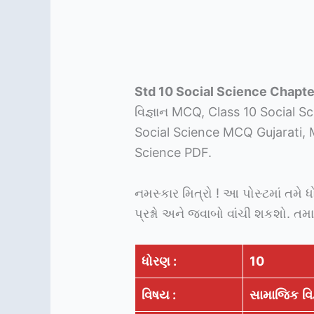
Std 10 Social Science Chapte
વિજ્ઞાન MCQ, Class 10 Social 
Social Science MCQ Gujarati, 
Science PDF.
નમસ્કાર મિત્રો ! આ પોસ્ટમાં તમે
પ્રશ્નો અને જવાબો વાંચી શકશો. ત
ધોરણ :
10
વિષય :
સામાજિક
વિ