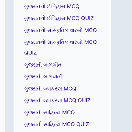
ગુજરાતનો ઈતિહાસ MCQ
ગુજરાતનો ઈતિહાસ MCQ QUIZ
ગુજરાતનો સાંસ્કૃતિક વારસો MCQ
ગુજરાતનો સાંસ્કૃતિક વારસો MCQ
QUIZ
ગુજરાતી બાળગીત
ગુજરાતી બાળવાર્તા
ગુજરાતી વ્યાકરણ MCQ
ગુજરાતી વ્યાકરણ MCQ QUIZ
ગુજરાતી સાહિત્ય MCQ
ગુજરાતી સાહિત્ય MCQ QUIZ