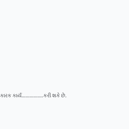
સરકારક કાર્ય…………….કરી શકે છે.