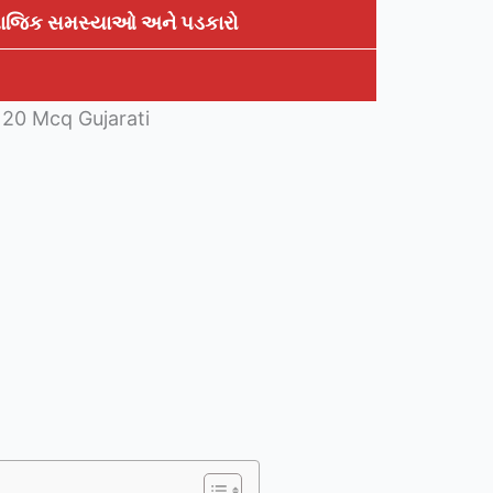
માજિક સમસ્યાઓ અને પડકારો
 20 Mcq Gujarati