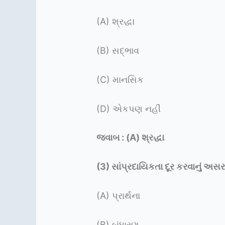
(A) શ્રદ્ધા
(B) સદ્ભાવ
(C) માનસિક
(D) એકપણ નહીં
જવાબ : (A) શ્રદ્ધા
(3)
સાંપ્રદાયિકતા દૂર કરવાનું અ
(A) પ્રાર્થના
(B) બંધારણ