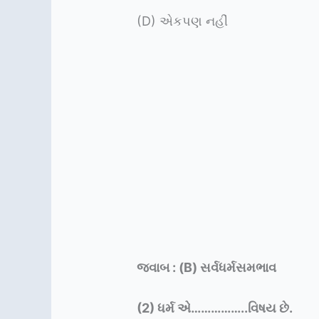
(D) એકપણ નહીં
જવાબ : (B) સર્વધર્મસમભાવ
(2)
ધર્મ એ……………..વિષય છે.