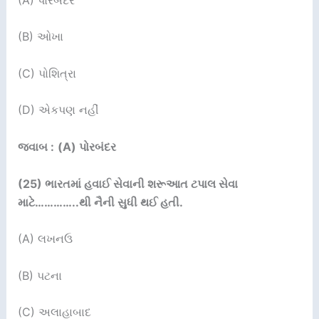
(B) ઓખા
(C) પોશિત્રા
(D) એકપણ નહીં
જવાબ :
(A) પોરબંદર
(25)
ભારતમાં હવાઈ સેવાની શરૂઆત ટપાલ સેવા
માટે
…………..
થી નૈની સુધી થઈ હતી.
(A) લખનઉ
(B) પટના
(C) અલાહાબાદ