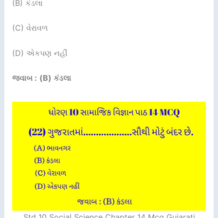
(B) કંડલા
(C) વેરાવળ
(D) એકપણ નહીં
જવાબ :
(B) કંડલા
Std 10 Social Science Chapter 14 Mcq Gujarati