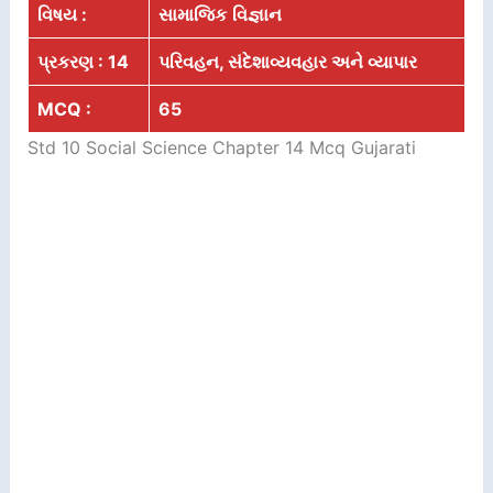
વિષય :
સામાજિક
વિજ્ઞાન
પ્રકરણ : 14
પરિવહન, સંદેશાવ્યવહાર અને વ્યાપાર
MCQ :
65
Std 10 Social Science Chapter 14 Mcq Gujarati