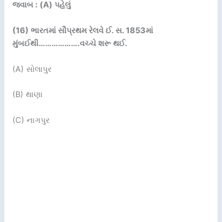
જવાબ : (A) પહેલું
(16)
ભારતમાં સૌપ્રથમ રેલવે ઈ. સ.
1853
માં
મુંબઈથી
……………….
વચ્ચે શરૂ થઈ.
(A) સોલાપુર
(B) થાણા
(C) નાગપુર