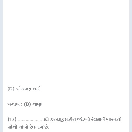
(D) એકપણ નહીં
જવાબ :
(B) થાણા
(17) ………………..
થી કન્યાકુમારીને જોડતો રેલમાર્ગ ભારતનો
સૌથી લાંબો રેલમાર્ગ છે.