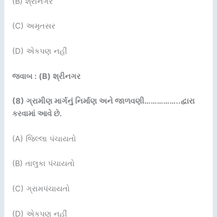
(B) શ્રીનગર
(C) અમૃતસર
(D) એકપણ નહીં
જવાબ : (B) શ્રીનગર
(8)
ગ્રામીણ માર્ગનું નિર્માણ અને જાળવણી
……………..
દ્વારા
કરવામાં
આવે છે.
(A) જિલ્લા પંચાયતો
(B) તાલુકા પંચાયતો
(C) ગ્રામપંચાયતો
(D) એકપણ નહીં