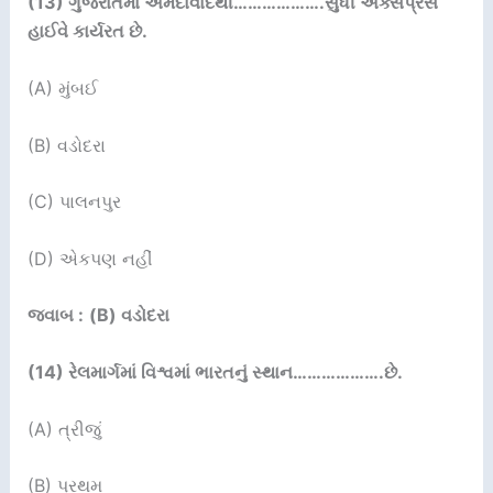
(13)
ગુજરાતમાં અમદાવાદથી
……………….
સુધી એક્સપ્રેસ
હાઈવે
કાર્યરત છે.
(A) મુંબઈ
(B) વડોદરા
(C) પાલનપુર
(D) એકપણ નહીં
જવાબ :
(B) વડોદરા
(14)
રેલમાર્ગમાં વિશ્વમાં ભારતનું સ્થાન
……………….
છે.
(A) ત્રીજું
(B) પ્રથમ