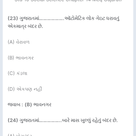
(23)
ગુજરાતમાં
……………….
ઑટોમેટિક લોક ગેઇટ ધરાવતું
એકમાત્ર બંદર છે.
(A) વેરાવળ
(B) ભાવનગર
(C) કંડલા
(D) એકપણ નહીં
જવાબ :
(B) ભાવનગર
(24)
ગુજરાતમાં
……………..
બારે માસ ખુલ્લું રહેતું બંદર છે.
(A) પોરબંદર