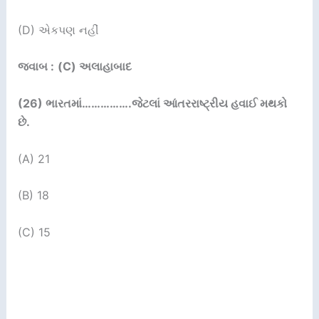
(D) એકપણ નહીં
જવાબ :
(C) અલાહાબાદ
(26)
ભારતમાં…………….જેટલાં આંતરરાષ્ટ્રીય હવાઈ મથકો
છે.
(A) 21
(B) 18
(C) 15