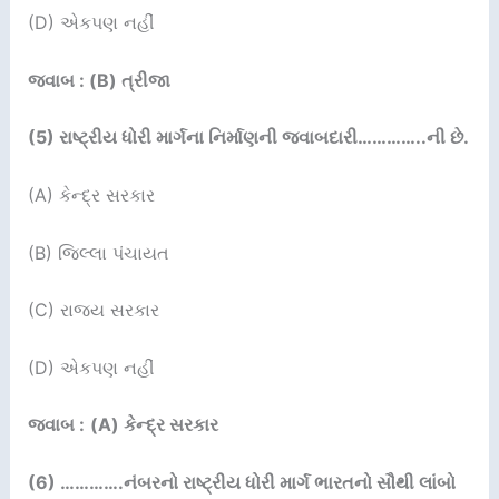
(D) એકપણ નહીં
જવાબ : (B) ત્રીજા
(5)
રાષ્ટ્રીય ધોરી માર્ગના નિર્માણની જવાબદારી…………..ની છે.
(A) કેન્દ્ર સરકાર
(B) જિલ્લા પંચાયત
(C) રાજ્ય સરકાર
(D) એકપણ નહીં
જવાબ :
(A) કેન્દ્ર સરકાર
(6) ………….
નંબરનો રાષ્ટ્રીય ધોરી માર્ગ ભારતનો સૌથી લાંબો