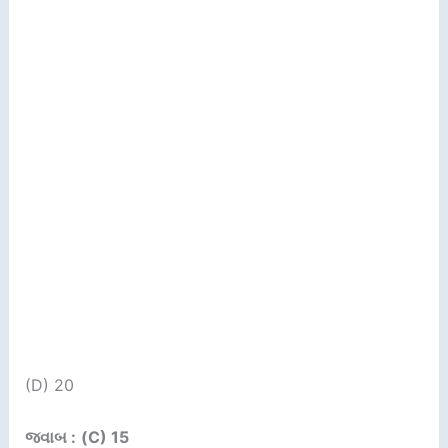
(D) 20
જવાબ :
(C) 15