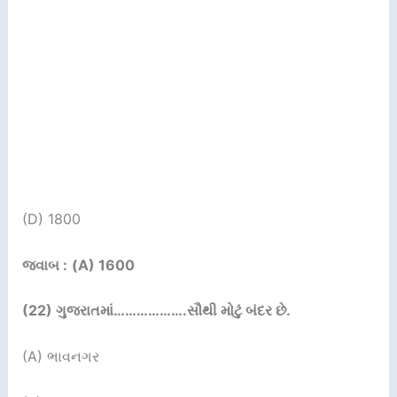
(D) 1800
જવાબ :
(A) 1600
(22)
ગુજરાતમાં
……………….
સૌથી મોટું બંદર છે.
(A) ભાવનગર