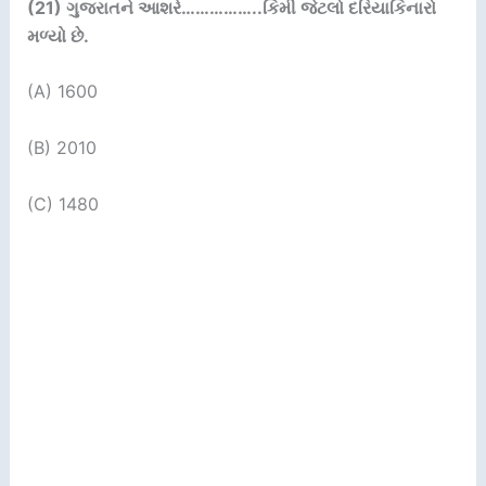
(21)
ગુજરાતને આશરે
……………..
કિમી જેટલો દરિયાકિનારો
મળ્યો છે.
(A) 1600
(B) 2010
(С) 1480