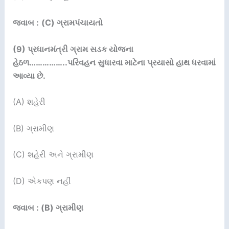
જવાબ :
(C) ગ્રામપંચાયતો
(9)
પ્રધાનમંત્રી ગ્રામ સડક યોજના
હેઠળ
……………..
પરિવહન
સુધારવા માટેના પ્રયાસો હાથ ધરવામાં
આવ્યા છે.
(A) શહેરી
(B) ગ્રામીણ
(C) શહેરી અને ગ્રામીણ
(D) એકપણ નહીં
જવાબ : (B) ગ્રામીણ