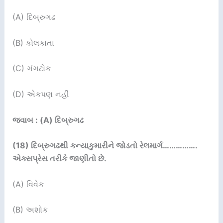
(A) દિબ્રુગઢ
(B) કોલકાતા
(C) ગંગટોક
(D) એકપણ નહીં
જવાબ : (A) દિબ્રુગઢ
(18)
દિબ્રુગઢથી કન્યાકુમારીને જોડતો રેલમાર્ગ
…………….
એક્સપ્રેસ
તરીકે જાણીતો છે.
(A) વિવેક
(B) અશોક