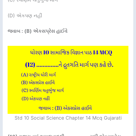
(D) એકપણ નહીં
જવાબ : (B) એકસપ્રેસ હાઈવે
Std 10 Social Science Chapter 14 Mcq Gujarati