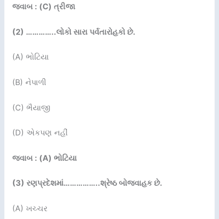
જવાબ : (C) ત્રીજા
(2) …………..
લોકો સારા પર્વતારોહકો છે.
(A) ભોટિયા
(B) નેપાળી
(C) ભૈયાજી
(D) એકપણ નહીં
જવાબ : (A) ભોટિયા
(3)
રણપ્રદેશમાં……………..શ્રેષ્ઠ બોજવાહક છે.
(A) ખચ્ચર