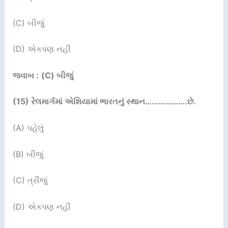
(C) બીજું
(D) એકપણ નહીં
જવાબ :
(C) બીજું
(15)
રેલમાર્ગમાં એશિયામાં ભારતનું સ્થાન
……………….
છે.
(A) પહેલું
(B) બીજું
(C) ત્રીજું
(D) એકપણ નહીં