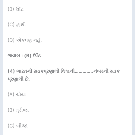
(B) ઊંટ
(C) હાથી
(D) એકપણ નહીં
જવાબ : (B) ઊંટ
(4)
ભારતની સડકપ્રણાલી વિશ્વની…………..નંબરની સડક
પ્રણાલી છે.
(A) ચોથા
(B) ત્રીજા
(C) બીજા