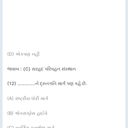
(D) એકપણ નહીં
જવાબ :
(C) સરહદ પરિવહન સંસ્થાન
(12) …………..
ને દ્રુતગતિ માર્ગ પણ કહે છે.
(A) રાષ્ટ્રીય ધોરી માર્ગ
(B) એકસપ્રેસ હાઈવે
(C) સ્વર્ણિમ ચતુર્ભુજ માર્ગ