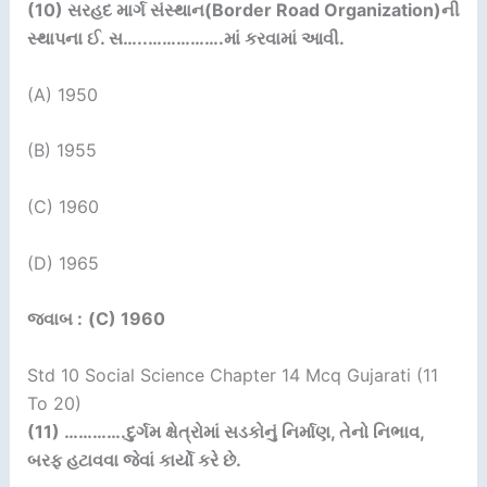
(10)
સરહદ માર્ગ સંસ્થાન(
Border Road Organization)
ની
સ્થાપના ઈ. સ…..
…………….
માં કરવામાં આવી.
(A) 1950
(В) 1955
(C) 1960
(D) 1965
જવાબ :
(C) 1960
Std 10 Social Science Chapter 14 Mcq Gujarati (11
To 20)
(11) ………….
દુર્ગમ ક્ષેત્રોમાં સડકોનું નિર્માણ
,
તેનો નિભાવ
,
બરફ હટાવવા જેવાં કાર્યો કરે છે.