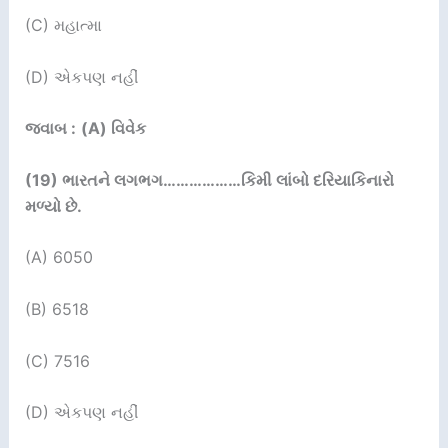
(C) મહાત્મા
(D) એકપણ નહીં
જવાબ :
(A) વિવેક
(19)
ભારતને લગભગ
………………
કિમી લાંબો દરિયાકિનારો
મળ્યો છે.
(A) 6050
(Β) 6518
(C) 7516
(D) એકપણ નહીં