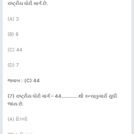
રાષ્ટ્રીય ધોરી માર્ગ છે.
(A) 3
(B) 8
(C) 44
(D) 7
જવાબ :
(C) 44
(7)
રાષ્ટ્રીય ધોરી માર્ગ –
44………….
થી કન્યાકુમારી સુધી
જાય છે.
(A) દિલ્લી