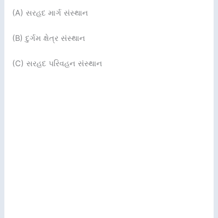
(A) સરહદ માર્ગ સંસ્થાન
(B) દુર્ગમ ક્ષેત્ર સંસ્થાન
(C) સરહદ પરિવહન સંસ્થાન