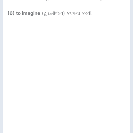
(6) to imagine
(ટૂ ઇમૅજિન) કલ્પના કરવી