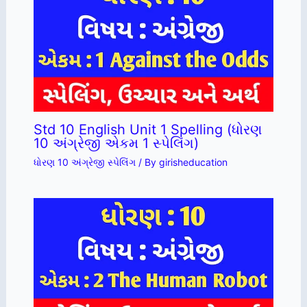
Std 10 English Unit 1 Spelling (ધોરણ
10 અંગ્રેજી એકમ 1 સ્પેલિંગ)
ધોરણ 10 અંગ્રેજી સ્પેલિંગ
/ By
girisheducation