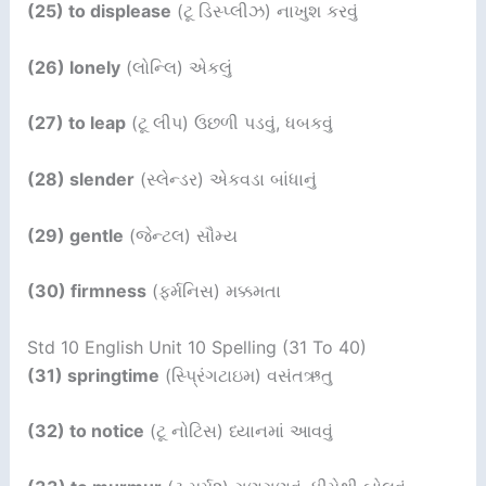
(25) to displease
(ટૂ ડિસ્પ્લીઝ) નાખુશ કરવું
(26) lonely
(લોન્લિ) એકલું
(27) to leap
(ટૂ લીપ) ઉછળી પડવું, ધબકવું
(28) slender
(સ્લેન્ડર) એકવડા બાંધાનું
(29) gentle
(જેન્ટલ) સૌમ્ય
(30) firmness
(ફર્મનિસ) મક્કમતા
Std 10 English Unit 10 Spelling (31 To 40)
(31) springtime
(સ્પ્રિંગટાઇમ) વસંતઋતુ
(32) to notice
(ટૂ નોટિસ) ધ્યાનમાં આવવું