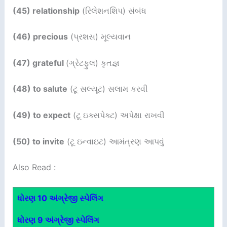
(45) relationship
(રિલેશનશિપ) સંબંધ
(46) precious
(પ્રશસ) મૂલ્યવાન
(47) grateful
(ગ્રેટફુલ) કૃતજ્ઞ
(48) to salute
(ટૂ સલ્યૂટ) સલામ કરવી
(49) to expect
(ટૂ ઇક્સપેક્ટ) અપેક્ષા રાખવી
(50) to invite
(ટૂ ઇન્વાઇટ) આમંત્રણ આપવું
Also Read :
ધોરણ 10 અંગ્રેજી સ્પેલિંગ
ધોરણ 9 અંગ્રેજી સ્પેલિંગ