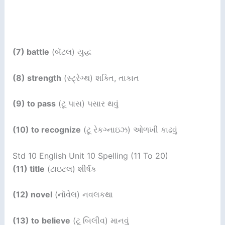
(7) battle
(બૅટલ) યુદ્ધ
(8) strength
(સ્ટ્રેગ્થ) શક્તિ, તાકાત
(9) to pass
(ટૂ પાસ) પસાર થવું
(10) to recognize
(ટૂ રેકગ્નાઇઝ) ઓળખી કાઢવું
Std 10 English Unit 10 Spelling (11 To 20)
(11) title
(ટાઇટલ) શીર્ષક
(12) novel
(નૉવેલ) નવલકથા
(13) to
believe
(ટૂ બિલીવ) માનવું