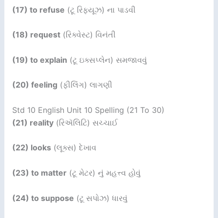
(17) to refuse
(ટૂ રિફ્યૂઝ) ના પાડવી
(18) request
(રિક્વેસ્ટ) વિનંતી
(19) to explain
(ટૂ ઇક્સપ્લેન) સમજાવવું
(20) feeling
(ફીલિંગ) લાગણી
Std 10 English Unit 10 Spelling (21 To 30)
(21) reality
(રિઍલિટિ) સચ્ચાઈ
(22) looks
(લૂક્સ) દેખાવ
(23) to matter
(ટૂ મેટર) નું મહત્ત્વ હોવું
(24) to suppose
(ટૂ સપોઝ) ધારવું