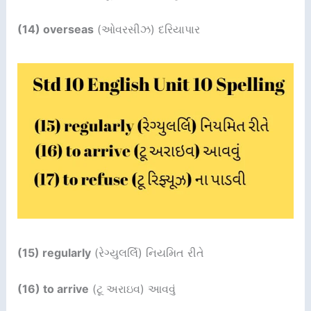
(14) overseas
(ઓવરસીઝ) દરિયાપાર
(15) regularly
(રેગ્યુલર્લિ) નિયમિત રીતે
(16) to arrive
(ટૂ અરાઇવ) આવવું