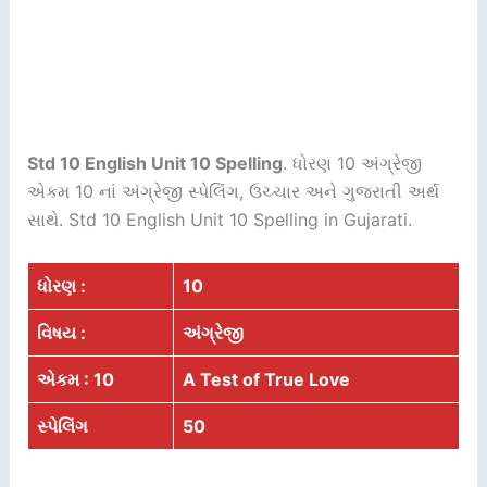
Std 10 English Unit 10 Spelling
. ધોરણ 10 અંગ્રેજી
એકમ 10 નાં અંગ્રેજી સ્પેલિંગ, ઉચ્ચાર અને ગુજરાતી અર્થ
સાથે. Std 10 English Unit 10 Spelling in Gujarati.
ધોરણ :
10
વિષય :
અંગ્રેજી
એકમ : 10
A Test of True Love
સ્પેલિંગ
50