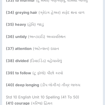
(33) to murmur
(ટૂ મર્મ૨) ગણગણવું, ધીમેથી બોલવું
(34) greying hair
(ગ્રેઇંગ હેઅર) સફેદ થતા વાળ
(35) heavy
(હેવિ) જાડું
(36) untidy
(અન્ટાઇડિ) અવ્યવસ્થિત
(37) attention
(અટેન્શન) ધ્યાન
(38) divided
(ડિવાઈડેડ) વહેંચાયેલું
(39) to follow
(ટૂ ફૉલો) પીછો કરવો
(40) deep longing
(ડીપ લોગીંગ) તીવ્ર લાલચ
Std 10 English Unit 10 Spelling (41 To 50)
(41) courage
(કરિજ) હિંમત