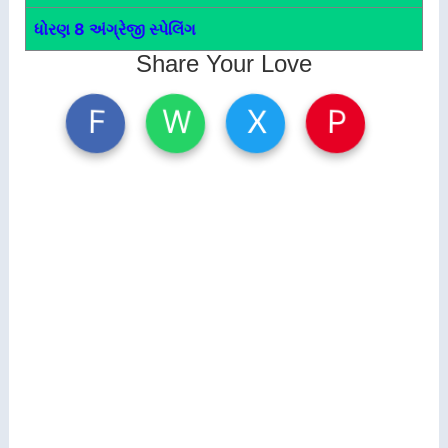
ધોરણ 8 અંગ્રેજી સ્પેલિંગ
Share Your Love
W
X
P
F