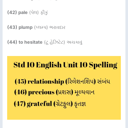
(42) pale
(પેલ) ફીકું
(43) plump
(પ્લમ્પ) ભરાવદાર
(44) to hesitate
(ટૂ હેઝિટેટ) અચકાવું