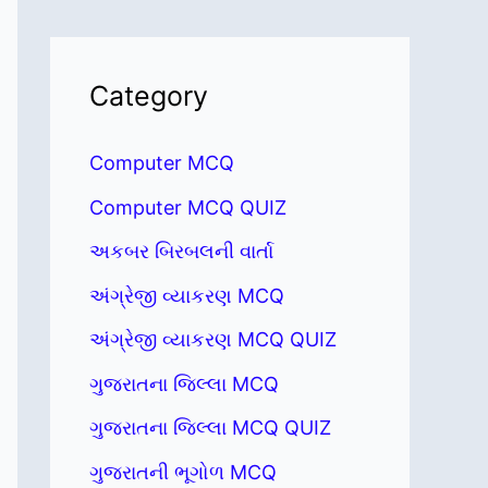
Category
Computer MCQ
Computer MCQ QUIZ
અકબર બિરબલની વાર્તા
અંગ્રેજી વ્યાકરણ MCQ
અંગ્રેજી વ્યાકરણ MCQ QUIZ
ગુજરાતના જિલ્લા MCQ
ગુજરાતના જિલ્લા MCQ QUIZ
ગુજરાતની ભૂગોળ MCQ