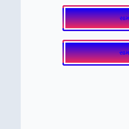
સામ
સામ