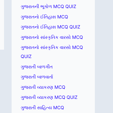
ગુજરાતની ભૂગોળ MCQ QUIZ
ગુજરાતનો ઈતિહાસ MCQ
ગુજરાતનો ઈતિહાસ MCQ QUIZ
ગુજરાતનો સાંસ્કૃતિક વારસો MCQ
ગુજરાતનો સાંસ્કૃતિક વારસો MCQ
QUIZ
ગુજરાતી બાળગીત
ગુજરાતી બાળવાર્તા
ગુજરાતી વ્યાકરણ MCQ
ગુજરાતી વ્યાકરણ MCQ QUIZ
ગુજરાતી સાહિત્ય MCQ