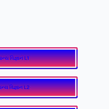
ાન્ય વિજ્ઞાન L1
ાન્ય વિજ્ઞાન L2