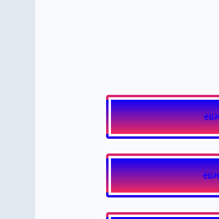
સામ
સામ