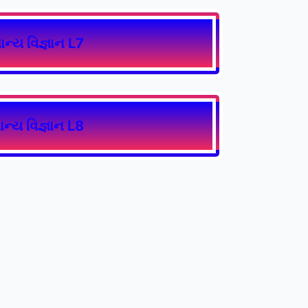
ાન્ય વિજ્ઞાન L7
ાન્ય વિજ્ઞાન L8