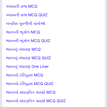
પંચાયતી રાજ MCQ
પંચાયતી રાજ MCQ QUIZ
બત્રીસ પૂતળીની વાર્તાઓ
ભારતની ભૂગોળ MCQ
ભારતની ભૂગોળ MCQ QUIZ
ભારતનું બંધારણ MCQ
ભારતનું બંધારણ MCQ QUIZ
ભારતનું બંધારણ One Liner
ભારતનો ઈતિહાસ MCQ
ભારતનો ઈતિહાસ MCQ QUIZ
ભારતનો સાંસ્કૃતિક વારસો MCQ
ભારતનો સાંસ્કૃતિક વારસો MCQ QUIZ