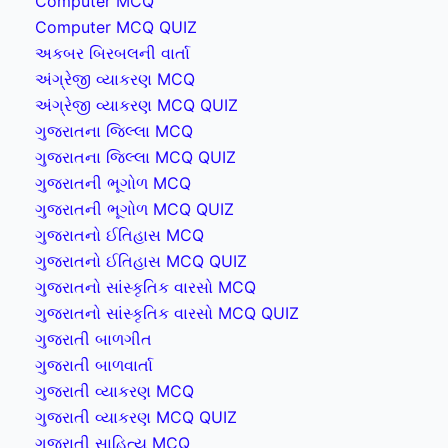
Computer MCQ
Computer MCQ QUIZ
અકબર બિરબલની વાર્તા
અંગ્રેજી વ્યાકરણ MCQ
અંગ્રેજી વ્યાકરણ MCQ QUIZ
ગુજરાતના જિલ્લા MCQ
ગુજરાતના જિલ્લા MCQ QUIZ
ગુજરાતની ભૂગોળ MCQ
ગુજરાતની ભૂગોળ MCQ QUIZ
ગુજરાતનો ઈતિહાસ MCQ
ગુજરાતનો ઈતિહાસ MCQ QUIZ
ગુજરાતનો સાંસ્કૃતિક વારસો MCQ
ગુજરાતનો સાંસ્કૃતિક વારસો MCQ QUIZ
ગુજરાતી બાળગીત
ગુજરાતી બાળવાર્તા
ગુજરાતી વ્યાકરણ MCQ
ગુજરાતી વ્યાકરણ MCQ QUIZ
ગુજરાતી સાહિત્ય MCQ