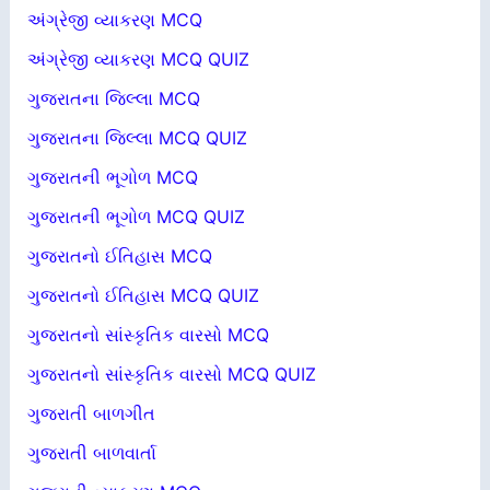
અંગ્રેજી વ્યાકરણ MCQ
અંગ્રેજી વ્યાકરણ MCQ QUIZ
ગુજરાતના જિલ્લા MCQ
ગુજરાતના જિલ્લા MCQ QUIZ
ગુજરાતની ભૂગોળ MCQ
ગુજરાતની ભૂગોળ MCQ QUIZ
ગુજરાતનો ઈતિહાસ MCQ
ગુજરાતનો ઈતિહાસ MCQ QUIZ
ગુજરાતનો સાંસ્કૃતિક વારસો MCQ
ગુજરાતનો સાંસ્કૃતિક વારસો MCQ QUIZ
ગુજરાતી બાળગીત
ગુજરાતી બાળવાર્તા