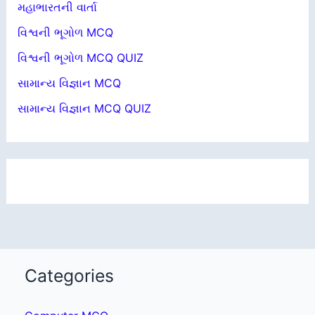
મહાભારતની વાર્તા
વિશ્વની ભૂગોળ MCQ
વિશ્વની ભૂગોળ MCQ QUIZ
સામાન્ય વિજ્ઞાન MCQ
સામાન્ય વિજ્ઞાન MCQ QUIZ
Categories