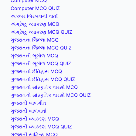
Computer MCQ
Computer MCQ QUIZ
અકબર બિરબલની વાર્તા
અંગ્રેજી વ્યાકરણ MCQ
અંગ્રેજી વ્યાકરણ MCQ QUIZ
ગુજરાતના જિલ્લા MCQ
ગુજરાતના જિલ્લા MCQ QUIZ
ગુજરાતની ભૂગોળ MCQ
ગુજરાતની ભૂગોળ MCQ QUIZ
ગુજરાતનો ઈતિહાસ MCQ
ગુજરાતનો ઈતિહાસ MCQ QUIZ
ગુજરાતનો સાંસ્કૃતિક વારસો MCQ
ગુજરાતનો સાંસ્કૃતિક વારસો MCQ QUIZ
ગુજરાતી બાળગીત
ગુજરાતી બાળવાર્તા
ગુજરાતી વ્યાકરણ MCQ
ગુજરાતી વ્યાકરણ MCQ QUIZ
ગુજરાતી સાહિત્ય MCQ