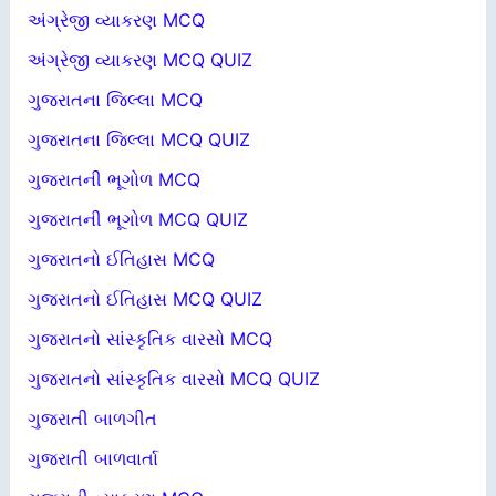
અંગ્રેજી વ્યાકરણ MCQ
અંગ્રેજી વ્યાકરણ MCQ QUIZ
ગુજરાતના જિલ્લા MCQ
ગુજરાતના જિલ્લા MCQ QUIZ
ગુજરાતની ભૂગોળ MCQ
ગુજરાતની ભૂગોળ MCQ QUIZ
ગુજરાતનો ઈતિહાસ MCQ
ગુજરાતનો ઈતિહાસ MCQ QUIZ
ગુજરાતનો સાંસ્કૃતિક વારસો MCQ
ગુજરાતનો સાંસ્કૃતિક વારસો MCQ QUIZ
ગુજરાતી બાળગીત
ગુજરાતી બાળવાર્તા