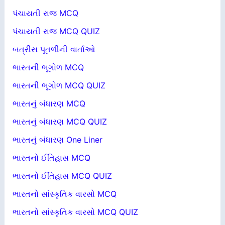
પંચાયતી રાજ MCQ
પંચાયતી રાજ MCQ QUIZ
બત્રીસ પૂતળીની વાર્તાઓ
ભારતની ભૂગોળ MCQ
ભારતની ભૂગોળ MCQ QUIZ
ભારતનું બંધારણ MCQ
ભારતનું બંધારણ MCQ QUIZ
ભારતનું બંધારણ One Liner
ભારતનો ઈતિહાસ MCQ
ભારતનો ઈતિહાસ MCQ QUIZ
ભારતનો સાંસ્કૃતિક વારસો MCQ
ભારતનો સાંસ્કૃતિક વારસો MCQ QUIZ