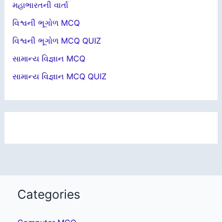
મહાભારતની વાર્તા
વિશ્વની ભૂગોળ MCQ
વિશ્વની ભૂગોળ MCQ QUIZ
સામાન્ય વિજ્ઞાન MCQ
સામાન્ય વિજ્ઞાન MCQ QUIZ
Categories