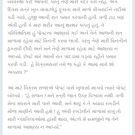
વ્યવસ્થા કરી આપતી. પરંતુ તેણે મારી કદર કરી નહિ. એક
દિવસ રાત્રે ખૂબ વાવાઝોડું ફૂંકાતા મારો માળો વીખરાઈને નદીમાં
પડી ગયો, હજી આખી રાત પસાર કરવાની હતી. વળી ટાઢ પણ
એવી હતી કે મારું શરીર આખું થરથર કાંપતું હતું. તે
પરિસ્થિતિમાં હું પોપટના આશ્રયે ગઈ અને તેને આજની રાત
માળામાં રહેવા માટે વિનંતી કરવા લાગી. પરંતુ તેણે મારી વિનંતીને
ઠુંકરાવી દીધી અને મને તેણે માળામાં રહેવા માટે આશ્રય ન
આપ્યો. છેવટે મારે આખી રાત પાંદડાંમાં પડ્યાં રહીને પસાર
કરવી પડી. હે વિક્રમરાય! તમે જ કહો કે આમાં મારો શો
અપરાધ ?”
આ માટે વિક્રમ રાજાએ પોપટ પાસે ખુલાસો માગ્યો ત્યારે પોપટ
બોલ્યો : “હે રાજન ! મને સ્ત્રી જાત ઉપર વિશ્વાસ નથી. વળી
મેના મધરાતે મારી પાસે આવી. મને થયું કે તે ક્યાય રખડીને
મોજ માણીને આવી હશે ! હું એવી રખડેલીને માળામાં રાખું તો
મારી ન્યાતિલાઓમાં હાંસી થાય, એટલે મેં સમજીને જ તેને
માળામાં આશ્રય ન આપ્યો.”