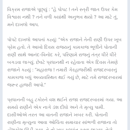
વિક્રમ રાજાએ પૂછ્યું : “હે પોપટ ! તને સ્ત્રી જાત ઉપર કેમ
વિશ્વાસ નથી ? તને વળી ક્યાંથી અનુભવ થયો ? આ માટે તું,
મને દાખલો આપ.
પોપટે દાખલો આપતાં કહ્યું: “એક રાજાને તેની રાણી ઉપર ખૂબ
પ્રેમ હતો. તે આખો દિવસ રાજ્યનું કામકાજ ભૂલીને પોતાની
રાણી સાથે આનંદ-વિનોદ કરે, પરિણામે રાજનું તંત્ર ધીરે ધીરે
બગડવા લાગ્યું. છેવટે પ્રધાનથી ન રહેવાતા એક દિવસ તેમણે
રાજાને કહ્યું : “મહારાજ ! તમારી ગેરહાજરીથી રાજદરબારનું
કામકાજ બધું અવ્યવસ્થિત થઈ ગયું છે, માટે તમે રાજદરબારમાં
જરૂર હાજરી આપો.”
પ્રધાનની બહુ ટકોરને વશ થઈને રાજા રાજદરબારમાં ગયા. આ
સમયે રાણીને એક નાગે ડંશ દીધો અને તે મૃત્યુ પામી.
દાસીઓએ તરત આ વાતની રાજાને ખબર કરી. પોતાની
રાણીના મૃત્યુના આવા ઓચિંતા સમાચાર સાંભળી રાજાના તો
હોંશકોશ ઊડી ગયા. તે તો ખૂબ કલ્પાંત કરવા લાગ્યા. તેણે