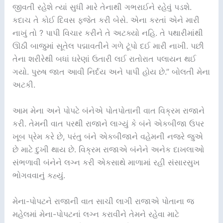
જીવતી રહેશે ત્યાં સુધી મારે તેનાથી ગભરાઈને રહેવું પડશે.
કદાચ તે કોઈ દિવસ ફજેત કરી બેસે. એના કરતાં એને મારી
નાખું તો ? પાપી વિચાર કરીને તે અટક્યો નહિ. તે પથારીમાંથી
ઊઠી બાજુમાં સૂતેલ પદ્માવતીને ગળે ટૂંપો દઈ મારી નાખી. પછી
તેના શરીરેથી બધાં ઘરેણાં ઉતારી લઈ રાતોરાત પલાયન થઈ
ગયો. પુરુષ જાત આવી નિર્દય અને પાપી હોય છે.” બોલતી મેના
અટકી.
આમ મેના અને પોપટે બંનેએ પોતપોતાની વાત વિક્રમ રાજાને
કરી. તેમની વાત પરથી રાજાને લાગ્યું કે બંને એકબીજા ઉપર
ખૂબ પ્રેમ કરે છે, પરંતુ બંને એકબીજાને વહેમની નજરે જુએ
છે માટે દુખી થાય છે. વિક્રમ રાજાએ બંનેને અનેક દાખલાઓ
સંભળાવી બંનેને લગ્ન કરી એકસાથે માળામાં રહી સંસારસુખ
ભોગવવાનું કહ્યું.
મેના-પોપટને રાજાની વાત સાચી લાગી રાજાએ પોતાના જ
મહેલમાં મેના-પોપટનાં લગ્ન કરાવીને તેમને રહેવા માટે