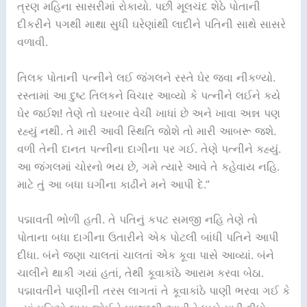
ત્રણ મહિના સાસરીમાં રોકાયો. પછી મૂલચંદ શેઠે પોતાની
દીકરીને પગથી માથા સુધી ઘરેણાંથી લાદીને પતિની સાથે સાસરે
વળાવી.
તિલક પોતાની પત્નીને લઈ જંગલને રસ્તે ઘેર જવા નીકળ્યો.
રસ્તામાં આ દુષ્ટ તિલકને વિચાર આવ્યો કે પત્નીને લઈને કયે
ઘેર જઈશ! તેણે તો ઘરબાર વેચી ખાધાં છે અને ખાવા અન્ન પણ
રહ્યું નથી. તે મારી આવી સ્થિતિ જોશે તો મારી આબરૂ જશે.
વળી તેની દાનત પત્નીના દાગીના પર ગઈ. તેણે પત્નીને કહ્યું.
આ જંગલમાં ચોરનો ભય છે, ગમે ત્યારે આવે તે કહેવાય નહિ.
માટે તું આ બધા ઘગીના કાઢીને મને આપી દે.”
પદ્માવતી ભોળી હતી. તે પતિનું કપટ સમજી નહિ તેણે તો
પોતાના બધા દાગીના ઉતારીને એક પોટલી બાંધી પતિને આપી
દીધા. બંને જણા ચાલતાં ચાલતાં એક કૂવા પાસે આવ્યાં. બંને
ચાલીને થાકી ગયાં હતાં, તેથી કૂવાકાંઠે આરામ કરવા બેઠા.
પદ્માવતીને પાણીની તરસ લાગતાં તે કૂવાકાંઠે પાણી ભરવા ગઈ કે