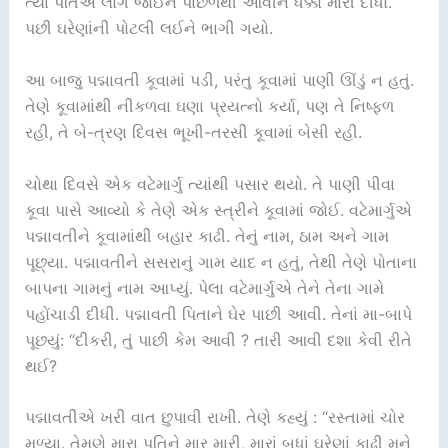
ત્યાં પતિએ લાગ જોઈને પાછળથી આવીને ધક્કો મારી દીધો.
પછી ઘરેણાંની પોટલી લઈને ભાગી ગયો.
આ બાજુ પદ્માવતી કૂવામાં પડી, પરંતુ કૂવામાં પાણી ઊંડું ન હતું.
તેણે કૂવામાંથી નીકળવા ઘણા પ્રયત્નો કર્યા, પણ તે નિષ્ફળ
રહી, તે બે-ત્રણ દિવસ ભૂખી-તરસી કૂવામાં બેસી રહી.
ચોથા દિવસે એક વટેમાર્ગુ ત્યાંથી પસાર થયો. તે પાણી પીવા
કૂવા પાસે આવ્યો કે તેણે એક સ્ત્રીને કૂવામાં જોઈ. વટેમાર્ગુએ
પદ્માવતીને કૂવામાંથી બહાર કાઢી. તેનું નામ, ઠામ અને ગામ
પૂછ્યા. પદ્માવતીને સસરાનું ગામ યાદ ન હતું, તેથી તેણે પોતાના
બાપના ગામનું નામ આપ્યું. પેલા વટેમાર્ગુએ તેને તેના ગામે
પહોંચાડી દીધી. પદ્માવતી પિતાને ઘેર પાછી આવી. તેનાં મા-બાપે
પૂછયું: “દીકરી, તું પાછી કેમ આવી ? તારી આવી દશા કેવી રીતે
થઈ?
પદ્માવતીએ ખરી વાત છુપાવી રાખી. તેણે કહ્યું : “રસ્તામાં ચોર
મળ્યા. તેમણે મારા પતિને માર મારી, મારાં બધાં ઘરેણાં કાઢી મને