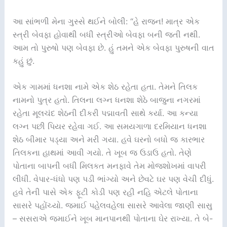
આ સાંભળી મેના ગુસ્સે થઈને બોલી: “હે રાજન! માત્ર એક
સ્ત્રી બેવફા હોવાથી બધી સ્ત્રીઓ બેવફા બની જતી નથી.
આમ તો પુરુષો પણ બેવફા છે. હું તમને એક બેવફા પુરુષની વાત
કહું છું.
એક ગામમાં ધનશા નામે એક શેઠ રહેતા હતા. તેમને તિલક
નામનો પુત્ર હતો. તિલના લગ્ન ધનશા શેઠે બાજુના નગરમાં
રહેતા મૂલચંદ શેઠની દીકરી પદ્માવતી સાથે કર્યા. આ કન્યા
લગ્ન પછી પિયર રહેવા ગઈ. આ સમયગાળા દરમિયાન ધનશા
શેઠ બીમાર પડ્યા અને મરી ગયા. હવે ઘરનો બધો જ કારભાર
તિલકના હાથમાં આવી ગયો. તે ખૂબ જ ઉડાઉ હતો. તેણે
પોતાના બાપની બધી મિલકત મનફાવે તેમ મોજશોખમાં વાપરી
લીધી. વેપાર-ધંધો પણ પડી ભાંગ્યો અને છેવટે ઘર પણ વેચી દીધું.
હવે તેની પાસે એક ફૂટી કોડી પણ રહી નહિ એટલે પોતાના
સાસરે પહોંચ્યો. જમાઈ પહેલવહેલા સાસરે આવેલા જાણી સાસુ
– સસરાએ જમાઈને ખૂબ માનપાનથી પોતાના ઘેર રાખ્યા. તે બે-