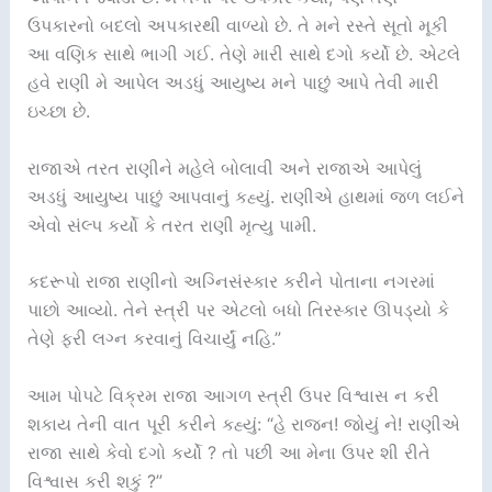
ઉપકારનો બદલો અપકારથી વાળ્યો છે. તે મને રસ્તે સૂતો મૂકી
આ વણિક સાથે ભાગી ગઈ. તેણે મારી સાથે દગો કર્યો છે. એટલે
હવે રાણી મે આપેલ અડધું આયુષ્ય મને પાછું આપે તેવી મારી
ઇચ્છા છે.
રાજાએ તરત રાણીને મહેલે બોલાવી અને રાજાએ આપેલું
અડધું આયુષ્ય પાછું આપવાનું કહ્યું. રાણીએ હાથમાં જળ લઈને
એવો સંલ્પ કર્યો કે તરત રાણી મૃત્યુ પામી.
કદરૂપો રાજા રાણીનો અગ્નિસંસ્કાર કરીને પોતાના નગરમાં
પાછો આવ્યો. તેને સ્ત્રી પર એટલો બધો તિરસ્કાર ઊપડ્યો કે
તેણે ફરી લગ્ન કરવાનું વિચાર્યું નહિ.”
આમ પોપટે વિક્રમ રાજા આગળ સ્ત્રી ઉપર વિશ્વાસ ન કરી
શકાય તેની વાત પૂરી કરીને કહ્યું: “હે રાજન! જોયું ને! રાણીએ
રાજા સાથે કેવો દગો કર્યો ? તો પછી આ મેના ઉપર શી રીતે
વિશ્વાસ કરી શકું ?”