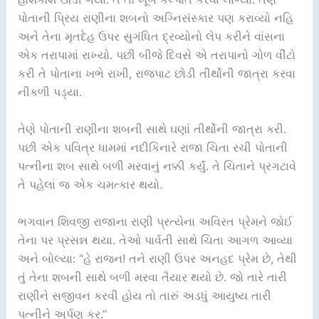
પોતાની પ્રિય રાણીના શબનો અગ્નિસંસ્કાર પણ કરાવ્યો નહિ
અને તેના મૃતદેહ ઉપર સુગંધિત દ્રવ્યોનો લેપ કરીને વાંસના
એક તરાપામાં રાખ્યો. પછી બીજે દિવસે એ તરાપાનો ગોળ વીંટો
કરી તે પોતાના ખભે રાખી, રાજપાટ છોડી તીર્થોની જાત્રા કરવા
નીકળી પડ્યા.
તેણે પોતાની રાણીના શબની સાથે ઘણાં તીર્થોની જાત્રા કરી.
પછી એક પવિત્ર ધામમાં નદીકિનારે રાજા ચિતા રચી પોતાની
પત્નીના શબ સાથે બળી મરવાનું નક્કી કર્યું. તે ચિતાને પ્રગટાવે
તે પહેલાં જ એક ચમત્કાર થયો.
ભગવાન શિવજી રાજાના રાણી પ્રત્યેના અવિરત પ્રેમને જોઈ
તેના પર પ્રસન્ન થયા. તેઓ પાર્વતી સાથે ચિતા આગળ આવ્યા
અને બોલ્યા: “હે રાજન! તને રાણી ઉપર અનહદ પ્રેમ છે, તેથી
તું તેના શબની સાથે બળી મરવા તૈયાર થયો છે. જો તારે તારી
રાણીને સજીવન કરવી હોય તો તારું અડધું આયુષ્ય તારી
પત્નીને અર્પણ કર.”