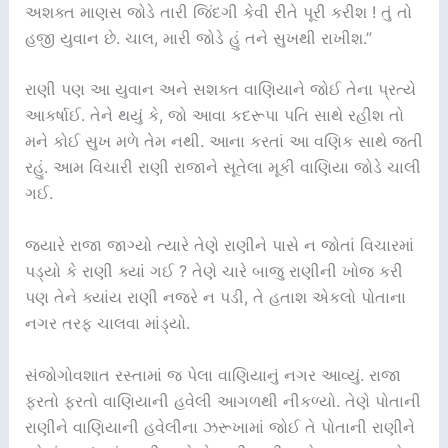
અશક્ત માણસ જોડે તારી જિંદગી કેવી રીતે પૂરી કરીશ ! તું તો
હજી યુવાન છે. ચાલ, મારી જોડે હું તને સુખથી રાખીશ.”
રાણી પણ આ યુવાન અને સશક્ત વાણિયાને જોઈ તેના પ્રત્યે
આકર્ષાઈ. તેને થયું કે, જો આવા કદરૂપા પતિ સાથે રહીશ તો
મને કોઈ સુખ મળે તેમ નથી. આના કરતાં આ વણિક સાથે જતી
રહું. આમ વિચારી રાણી રાજાને સૂતેલા મૂકી વાણિયા જોડે ચાલી
ગઈ.
જ્યારે રાજા જાગ્યો ત્યારે તેણે રાણીને પાસે ન જોતાં વિચારમાં
પડ્યો કે રાણી ક્યાં ગઈ ? તેણે ચારે બાજુ રાણીની ખોજ કરી
પણ તેને ક્યાંય રાણી નજરે ન પડી, તે હતાશ એકલો પોતાના
નગર તરફ ચાલવા માંડ્યો.
સંજોગોવશાત રસ્તામાં જ પેલા વાણિયાનું નગર આવ્યું. રાજા
ફરતો ફરતો વાણિયાની હવેલી આગળથી નીકળ્યો. તેણે પોતાની
રાણીને વાણિયાની હવેલીના ઝરૂખામાં જોઈ તે પોતાની રાણીને