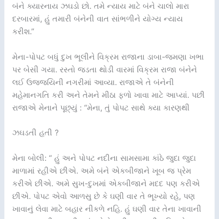
બંને ક્યારનાય ઝઘડો છો. તમે ન્યાય માટે બંને ચાલો મારા
દરબારમાં, હું તમારી બંનેની વાત સાંભળીને યોગ્ય ન્યાય
કરીશ.”
મેના-પોપટ બધું દુખ ભૂલીને વિક્રમ રાજાના ડાબા-જમણા ખભા
પર બેસી ગયા. રસ્તો જડતા થોડી વારમાં વિક્રમ રાજા બંનેને
લઈ ઉજ્જયિની નગરીમાં આવ્યા. રાજાએ તે બંનેની
મહેમાનગતિ કરી અને તેમને મીઠા ફળો ખાવા માટે આપ્યાં. પછી
રાજાએ મેનાને પૂછ્યું : “મેના, તું પોપટ સાથે ક્યા કારણથી
ઝઘડતી હતી ?
મેના બોલી: “ હું અને પોપટ નદીના સામસામા કાંઠે જુદા જુદા
માળામાં રહીએ છીએ. અમે બંને એકબીજાને ખૂબ જ પ્રેમ
કરીએ છીએ. અમે સુખ-દુખમાં એકબીજાને મદદ પણ કરીએ
છીએ. પોપટ એવો આળસુ છે કે ઘણી વાર તે ભૂખ્યો રહે, પણ
ખાવાનું લેવા માટે બહાર નીકળે નહિ. હું ઘણી વાર તેના ખાવાની