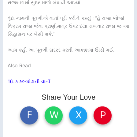
રાજબાગમાં સુંદર માળો બંધાવી આપ્યો.
વૃંદા નામની પૂતળીએ વાર્તા પૂરી કરીને કહ્યું : “હે રાજા ભોજ!
વિક્રમ રાજા જેવા પ્રાણીમાત્ર ઉપર દયા રાખનાર રાજા જ આ
સિંહાસન પર બેસી શકે.”
આમ કહી આ પૂતળી સરરર કરતી આકાશમાં ઊડી ગઈ.
Also Read :
16. કાષ્ટ-ઘોડાની વાર્તા
Share Your Love
W
X
P
F