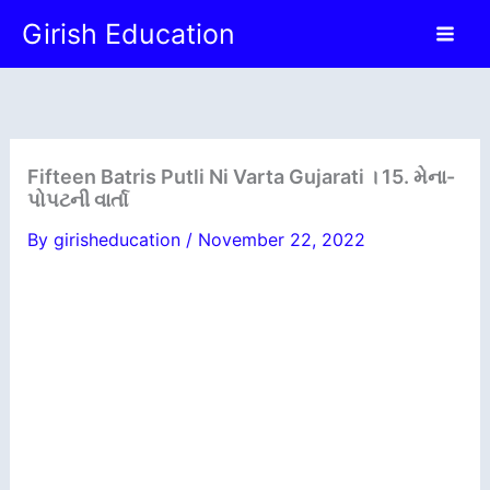
Skip
Girish Education
to
content
Fifteen Batris Putli Ni Varta Gujarati । 15. મેના-
પોપટની વાર્તા
By
girisheducation
/
November 22, 2022