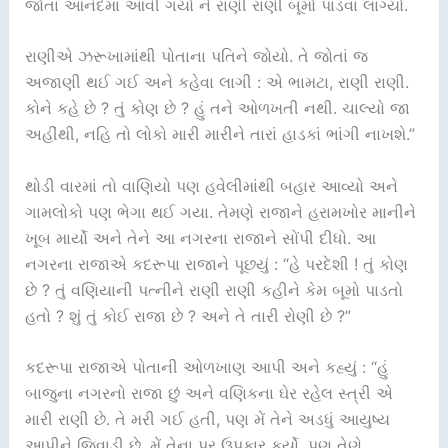
જોતાં આનંદમાં આવી ગયો ને રાણી રાણી બૂમો પાડવા લાગ્યો.
રાણીએ ઝરૂખામાંથી પોતાના પતિને જોયો. તે જોતાં જ
અજાણી થઈ ગઈ અને કહેવા લાગી : એ ભામટા, રાણી રાણી.
કોને કહે છે ? તું કોણ છે ? હું તને ઓળખતી નથી. ચાલ્યો જા
અહીંથી, નહિ તો લોકો મારી મારીને તારાં હાડકાં ભાંગી નાખશે.”
થોડી વારમાં તો વાણિયો પણ હવેલીમાંથી બહાર આવ્યો અને
ગામલોકો પણ ભેગા થઈ ગયા. તેમણે રાજાને હરામખોર માનીને
ખૂબ માર્યો અને તેને આ નગરના રાજાને સોંપી દીધો. આ
નગરના રાજાએ કદરૂપા રાજાને પૂછયું : “હે પરદેશી ! તું કોણ
છે ? તું વણિયાની પત્નીને રાણી રાણી કહીને કેમ બૂમો પાડતો
હતો ? શું તું કોઈ રાજા છે ? અને તે તારી રોણી છે ?”
કદરૂપા રાજાએ પોતાની ઓળખાણ આપી અને કહ્યું : “હું
બાજુના નગરનો રાજા છું અને વણિકના ઘેર રહેલ સ્ત્રી એ
મારી રાણી છે. તે મરી ગઈ હતી, પણ મેં તેને અડધું આયુષ્ય
આપીને જિવાડી છે. મેં તેના પર ઉપકાર કર્યો, પણ તેણે