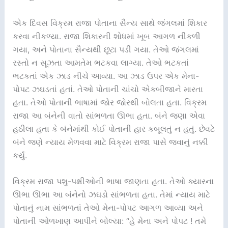
એક દિવસ વિક્રમ રાજા પોતાના સૈન્ય સાથે જંગલમાં શિકાર
કરવા નીકળ્યા. રાજા શિકારની શોધમાં ખૂબ આગળ નીકળી
ગયા, અને પોતાના સૈન્યથી છૂટા પડી ગયા. તેઓ જંગલમાં
રસ્તો ન સૂઝતા આમતેમ ભટકવા લાગ્યા. તેઓ ભટકતાં
ભટકતાં એક ઝાડ નીચે આવ્યા. આ ઝાડ ઉપર એક મેના-
પોપટ ઝઘડતાં હતાં. તેઓ પોતાની ચાંચો એકબીજાને મારતા
હતા. તેઓ પોતાની ભાષામાં જોર જોરથી બોલતા હતા. વિક્રમ
રાજા આ બંનેની વાતો સાંભળતા ઊભા હતા. બંને જણા એવા
હઠીલા હતા કે બંનેમાંથી કોઈ પોતાની હાર કબૂલતું ન હતું. છેવટે
બંને જણે ન્યાય મેળવવા માટે વિક્રમ રાજા પાસે જવાનું નક્કી
કર્યું.
વિક્રમ રાજા પશુ-પક્ષીઓની ભાષા જાણતા હતા. તેઓ ક્યારના
ઊભા ઊભા આ બંનેનો ઝઘડો સાંભળતા હતા. તેમાં ન્યાય માટે
પોતાનું નામ સાંભળતાં તેઓ મેના-પોપટ આગળ આવ્યા અને
પોતાની ઓળખાણ આપીને બોલ્યા: “હે મેના અને પોપટ ! તમે