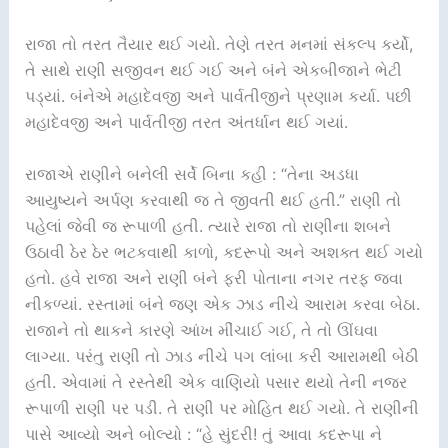
રાજા તો તરત તૈયાર થઈ ગયો. તેણે તરત મનમાં સંકલ્પ કર્યો,
તે સાથે રાણી સજીવન થઈ ગઈ અને બંને એકબીજાને ભેટી
પડ્યાં. બંનેએ મહાદેવજી અને પાર્વતીજીને પ્રણામ કર્યા. પછી
મહાદેવજી અને પાર્વતીજી તરત અંતર્ધાન થઈ ગયાં.
રાજાએ રાણીને બનેલી સર્વે બિના કહી : “તેના અડધા
આયુષ્યને અર્પણ કરવાથી જ તે જીવતી થઈ હતી.” રાણી તો
પહેલાં જેવી જ રૂપાળી હતી. ત્યારે રાજા તો રાણીના શબને
ઉઠાવી ઠેર ઠેર ભટકવાથી કાળો, કદરૂપો અને અશક્ત થઈ ગયો
હતો. હવે રાજા અને રાણી બંને ફરી પોતાના નગર તરફ જવા
નીકળ્યાં. રસ્તામાં બંને જણ એક ઝાડ નીચે આરામ કરવા બેઠા.
રાજાને તો થાકને કારણે આંખ મીંચાઈ ગઈ, તે તો ઊંઘવા
લાગ્યા. પરંતુ રાણી તો ઝાડ નીચે પગ લાંબા કરી આરામથી બેઠી
હતી. એવામાં તે રસ્તેથી એક વાણિયો પસાર થયો તેની નજર
રૂપાળી રાણી પર પડી. તે રાણી પર મોહિત થઈ ગયો. તે રાણીની
પાસે આવ્યો અને બોલ્યો : “હે સુંદરી! તું આવા કદરૂપા ને