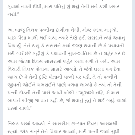
કૂવામાં નાખી દીધી, મારા પતિનું શું થયું તેની મને કશી ખબર
નથી.”
આ બાજુ તિલક પત્નીના દાગીના વેચી, મોજ કરવા માંડ્યો.
પાછા પૈસા ખાલી થઈ ગયા ત્યારે તેણે ફરી સસરાને ત્યાં જવાનું
વિચાર્યું. તેને થયું કે સસરાને ક્યાં જાણ થવાની છે કે પદ્માવતી
મરી ગઈ છે? કહીશું કે પદ્માવતી સુખ-શાંતિમાં છે ને લહેર કરે છે.
આમ જેટલા દિવસ સાસરામાં લહેર કરવા મળી તે ખરી. આમ
વિચારી તિલક પોતાના સાસરે આવ્યો. તે જેવો ઘરમાં પગ દેવા
જાય છે કે તેની દૃષ્ટિ પોતાની પત્ની પર પડી. તે તો પત્નીને
જીવતી જોઈને ગભરાઈને પાછો વળવા લાગ્યો કે ત્યાં તો તેની
પત્ની દોડતી તેની પાસે આવી બોલી : “મૂઝાશો નહિ. મેં મારા
બાપાને બીજી જ વાત કહી છે, જે થવાનું હતું તે થઈ ગયું. ચાલો
ઘરમાં ચાલો.”
તિલક ઘરમાં આવ્યો. તે સાસરીમાં છ-સાત દિવસ આરામથી
રહ્યો. એક રાત્રે તેને વિચાર આવ્યો, મારી પત્ની જ્યાં સુધી