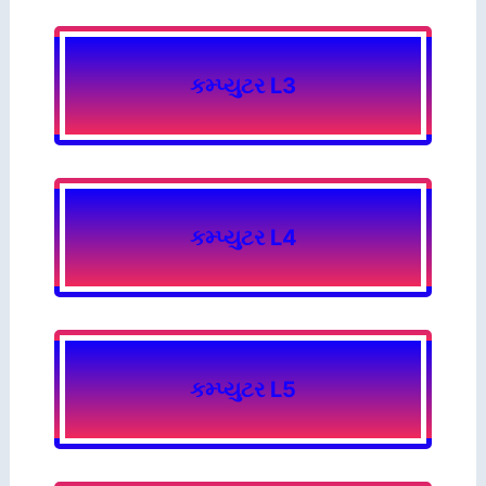
કમ્પ્યુટર L3
કમ્પ્યુટર L4
કમ્પ્યુટર L5