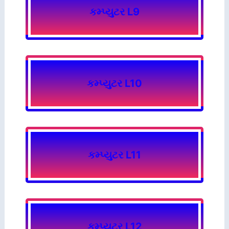
કમ્પ્યુટર L9
કમ્પ્યુટર L10
કમ્પ્યુટર L11
કમ્પ્યુટર L12