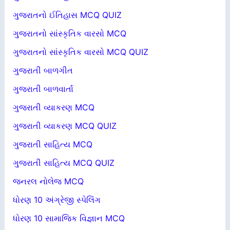
ગુજરાતનો ઈતિહાસ MCQ QUIZ
ગુજરાતનો સાંસ્કૃતિક વારસો MCQ
ગુજરાતનો સાંસ્કૃતિક વારસો MCQ QUIZ
ગુજરાતી બાળગીત
ગુજરાતી બાળવાર્તા
ગુજરાતી વ્યાકરણ MCQ
ગુજરાતી વ્યાકરણ MCQ QUIZ
ગુજરાતી સાહિત્ય MCQ
ગુજરાતી સાહિત્ય MCQ QUIZ
જનરલ નોલેજ MCQ
ધોરણ 10 અંગ્રેજી સ્પેલિંગ
ધોરણ 10 સામાજિક વિજ્ઞાન MCQ