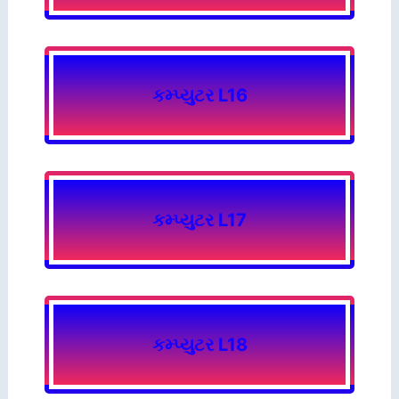
કમ્પ્યુટર L16
કમ્પ્યુટર L17
કમ્પ્યુટર L18