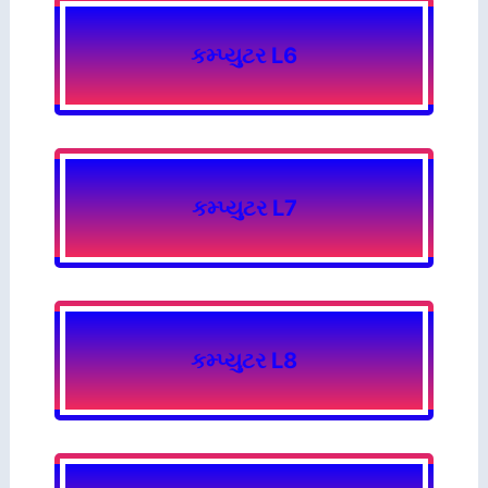
કમ્પ્યુટર L6
કમ્પ્યુટર L7
કમ્પ્યુટર L8