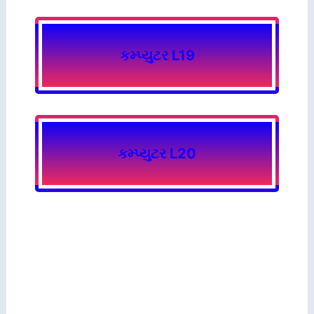
કમ્પ્યુટર L19
કમ્પ્યુટર L20