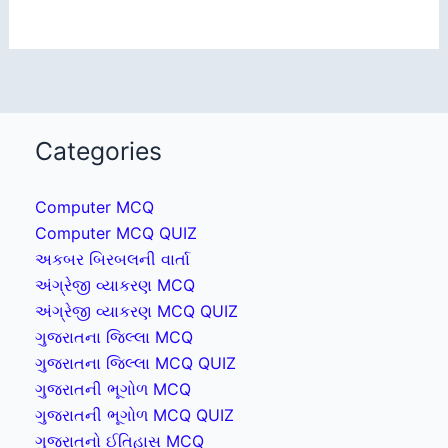
Categories
Computer MCQ
Computer MCQ QUIZ
અકબર બિરબલની વાર્તા
અંગ્રેજી વ્યાકરણ MCQ
અંગ્રેજી વ્યાકરણ MCQ QUIZ
ગુજરાતના જિલ્લા MCQ
ગુજરાતના જિલ્લા MCQ QUIZ
ગુજરાતની ભૂગોળ MCQ
ગુજરાતની ભૂગોળ MCQ QUIZ
ગુજરાતનો ઈતિહાસ MCQ