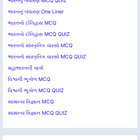
ભારતનું બંધારણ MCQ QUIZ
ભારતનું બંધારણ One Liner
ભારતનો ઈતિહાસ MCQ
ભારતનો ઈતિહાસ MCQ QUIZ
ભારતનો સાંસ્કૃતિક વારસો MCQ
ભારતનો સાંસ્કૃતિક વારસો MCQ QUIZ
મહાભારતની વાર્તા
વિશ્વની ભૂગોળ MCQ
વિશ્વની ભૂગોળ MCQ QUIZ
સામાન્ય વિજ્ઞાન MCQ
સામાન્ય વિજ્ઞાન MCQ QUIZ