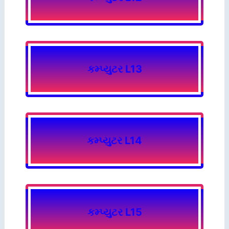
કમ્પ્યુટર L13
કમ્પ્યુટર L14
કમ્પ્યુટર L15