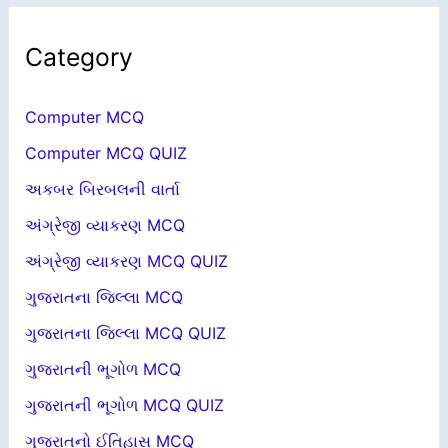
Category
Computer MCQ
Computer MCQ QUIZ
અકબર બિરબલની વાર્તા
અંગ્રેજી વ્યાકરણ MCQ
અંગ્રેજી વ્યાકરણ MCQ QUIZ
ગુજરાતના જિલ્લા MCQ
ગુજરાતના જિલ્લા MCQ QUIZ
ગુજરાતની ભૂગોળ MCQ
ગુજરાતની ભૂગોળ MCQ QUIZ
ગુજરાતનો ઈતિહાસ MCQ