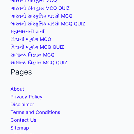
ભારતનો ઈતિહાસ MCQ
ભારતનો ઈતિહાસ MCQ QUIZ
ભારતનો સાંસ્કૃતિક વારસો MCQ
ભારતનો સાંસ્કૃતિક વારસો MCQ QUIZ
મહાભારતની વાર્તા
વિશ્વની ભૂગોળ MCQ
વિશ્વની ભૂગોળ MCQ QUIZ
સામાન્ય વિજ્ઞાન MCQ
સામાન્ય વિજ્ઞાન MCQ QUIZ
Pages
About
Privacy Policy
Disclaimer
Terms and Conditions
Contact Us
Sitemap