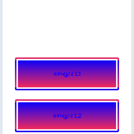
કમ્પ્યુટર L1
કમ્પ્યુટર L2