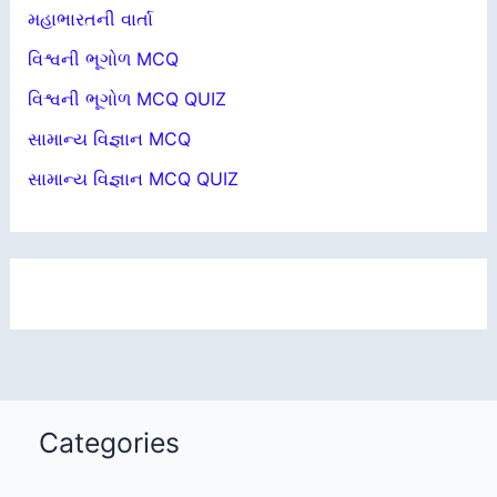
મહાભારતની વાર્તા
વિશ્વની ભૂગોળ MCQ
વિશ્વની ભૂગોળ MCQ QUIZ
સામાન્ય વિજ્ઞાન MCQ
સામાન્ય વિજ્ઞાન MCQ QUIZ
Categories