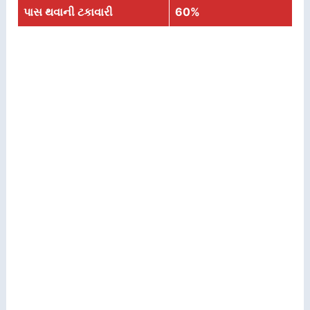
પાસ થવાની ટકાવારી
60%