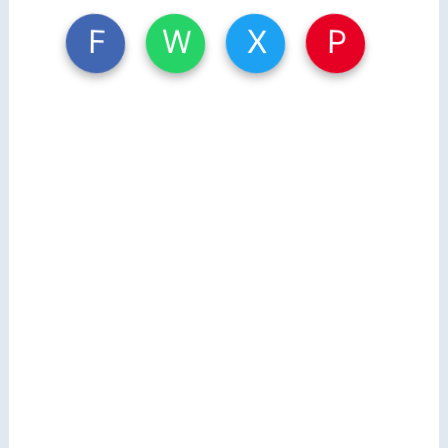
W
X
P
F