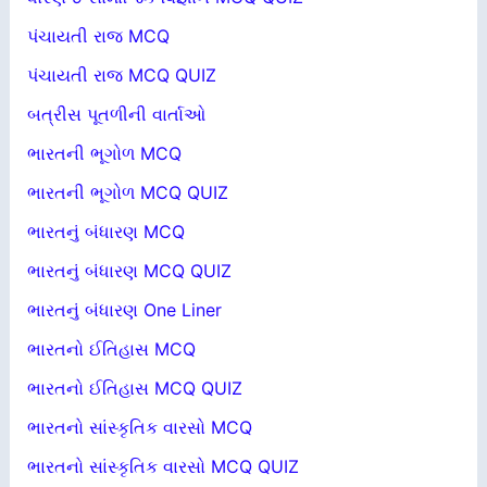
પંચાયતી રાજ MCQ
પંચાયતી રાજ MCQ QUIZ
બત્રીસ પૂતળીની વાર્તાઓ
ભારતની ભૂગોળ MCQ
ભારતની ભૂગોળ MCQ QUIZ
ભારતનું બંધારણ MCQ
ભારતનું બંધારણ MCQ QUIZ
ભારતનું બંધારણ One Liner
ભારતનો ઈતિહાસ MCQ
ભારતનો ઈતિહાસ MCQ QUIZ
ભારતનો સાંસ્કૃતિક વારસો MCQ
ભારતનો સાંસ્કૃતિક વારસો MCQ QUIZ