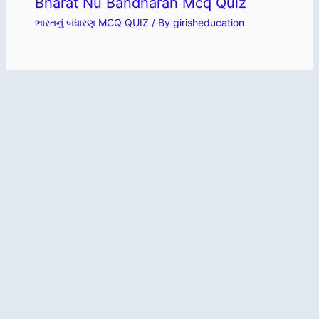
Bharat Nu Bandharan Mcq Quiz
ભારતનું બંધારણ MCQ QUIZ
/ By
girisheducation