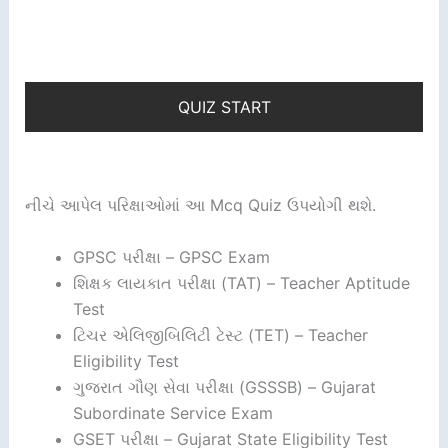
QUIZ START
નીચે આપેલ પરિક્ષાઓમાં આ Mcq Quiz ઉપયોગી થશે.
GPSC પરીક્ષા – GPSC Exam
શિક્ષક લાયકાત પરીક્ષા (TAT) – Teacher Aptitude
Test
ટિચર એલિજીબિલિટી ટેસ્ટ (TET) – Teacher
Eligibility Test
ગુજરાત ગૌણ સેવા પરીક્ષા (GSSSB) – Gujarat
Subordinate Service Exam
GSET પરીક્ષા – Gujarat State Eligibility Test