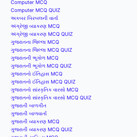
Computer MCQ
Computer MCQ QUIZ
અકબર બિરબલની વાર્તા
અંગ્રેજી વ્યાકરણ MCQ
અંગ્રેજી વ્યાકરણ MCQ QUIZ
ગુજરાતના જિલ્લા MCQ
ગુજરાતના જિલ્લા MCQ QUIZ
ગુજરાતની ભૂગોળ MCQ
ગુજરાતની ભૂગોળ MCQ QUIZ
ગુજરાતનો ઈતિહાસ MCQ
ગુજરાતનો ઈતિહાસ MCQ QUIZ
ગુજરાતનો સાંસ્કૃતિક વારસો MCQ
ગુજરાતનો સાંસ્કૃતિક વારસો MCQ QUIZ
ગુજરાતી બાળગીત
ગુજરાતી બાળવાર્તા
ગુજરાતી વ્યાકરણ MCQ
ગુજરાતી વ્યાકરણ MCQ QUIZ