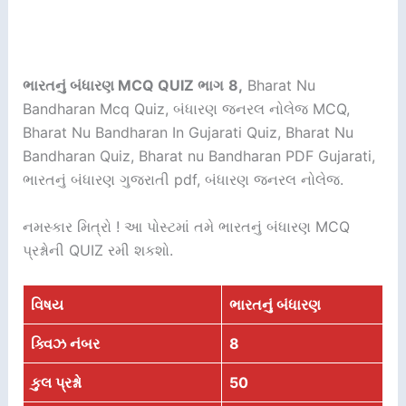
ભારતનું બંધારણ MCQ QUIZ ભાગ
8,
Bharat Nu
Bandharan Mcq Quiz, બંધારણ જનરલ નોલેજ MCQ,
Bharat Nu Bandharan In Gujarati Quiz, Bharat Nu
Bandharan Quiz, Bharat nu Bandharan PDF Gujarati,
ભારતનું બંધારણ ગુજરાતી pdf, બંધારણ જનરલ નોલેજ.
નમસ્કાર મિત્રો ! આ પોસ્ટમાં તમે ભારતનું બંધારણ MCQ
પ્રશ્નોની QUIZ રમી શકશો.
વિષય
ભારતનું બંધારણ
ક્વિઝ નંબર
8
કુલ પ્રશ્નો
50