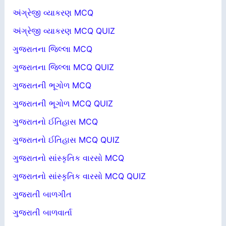
અંગ્રેજી વ્યાકરણ MCQ
અંગ્રેજી વ્યાકરણ MCQ QUIZ
ગુજરાતના જિલ્લા MCQ
ગુજરાતના જિલ્લા MCQ QUIZ
ગુજરાતની ભૂગોળ MCQ
ગુજરાતની ભૂગોળ MCQ QUIZ
ગુજરાતનો ઈતિહાસ MCQ
ગુજરાતનો ઈતિહાસ MCQ QUIZ
ગુજરાતનો સાંસ્કૃતિક વારસો MCQ
ગુજરાતનો સાંસ્કૃતિક વારસો MCQ QUIZ
ગુજરાતી બાળગીત
ગુજરાતી બાળવાર્તા