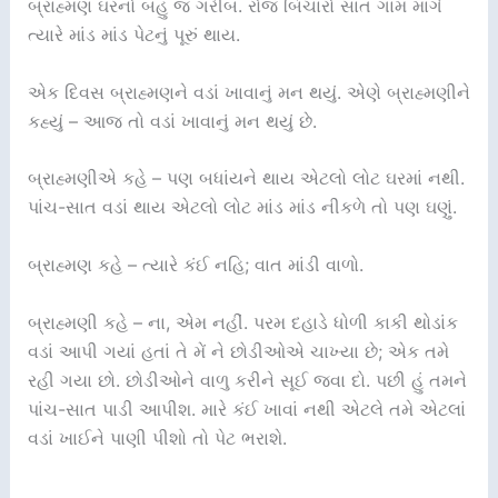
બ્રાહ્મણ ઘરનો બહુ જ ગરીબ. રોજ બિચારો સાત ગામ માગે
ત્યારે માંડ માંડ પેટનું પૂરું થાય.
એક દિવસ બ્રાહ્મણને વડાં ખાવાનું મન થયું. એણે બ્રાહ્મણીને
કહ્યું – આજ તો વડાં ખાવાનું મન થયું છે.
બ્રાહ્મણીએ કહે – પણ બધાંયને થાય એટલો લોટ ઘરમાં નથી.
પાંચ-સાત વડાં થાય એટલો લોટ માંડ માંડ નીકળે તો પણ ઘણું.
બ્રાહ્મણ કહે – ત્યારે કંઈ નહિ; વાત માંડી વાળો.
બ્રાહ્મણી કહે – ના, એમ નહીં. પરમ દહાડે ધોળી કાકી થોડાંક
વડાં આપી ગયાં હતાં તે મેં ને છોડીઓએ ચાખ્યા છે; એક તમે
રહી ગયા છો. છોડીઓને વાળુ કરીને સૂઈ જવા દો. પછી હું તમને
પાંચ-સાત પાડી આપીશ. મારે કંઈ ખાવાં નથી એટલે તમે એટલાં
વડાં ખાઈને પાણી પીશો તો પેટ ભરાશે.