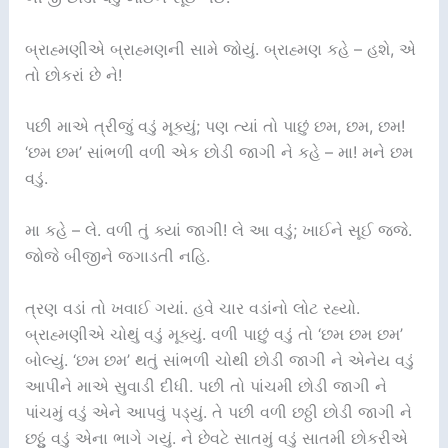
બ્રાહ્મણીએ બ્રાહ્મણની સામે જોયું. બ્રાહ્મણ કહે – હશે, એ
તો છોકરાં છે ને!
પછી માએ ત્રીજું વડું મૂક્યું; પણ ત્યાં તો પાછું છમ, છમ, છમ!
‘છમ છમ’ સાંભળી વળી એક છોડી જાગી ને કહે – મા! મને છમ
વડું.
મા કહે – લે. વળી તું ક્યાં જાગી! લે આ વડું; ખાઈને સૂઈ જજે.
જોજે બીજીને જગાડતી નહિ.
ત્રણ વડાં તો ખવાઈ ગયાં. હવે ચાર વડાંનો લોટ રહ્યો.
બ્રાહ્મણીએ ચોથું વડું મૂક્યું. વળી પાછું વડું તો ‘છમ છમ છમ’
બોલ્યું. ‘છમ છમ’ થતું સાંભળી ચોથી છોડી જાગી ને એનેય વડું
આપીને માએ સુવાડી દીધી. પછી તો પાંચમી છોડી જાગી ને
પાંચમું વડું એને આપવું પડ્યું. તે પછી વળી છઠ્ઠી છોડી જાગી ને
છઠ્ઠું વડું એના ભાગે ગયું. ને છેવટે સાતમું વડું સાતમી છોકરીએ