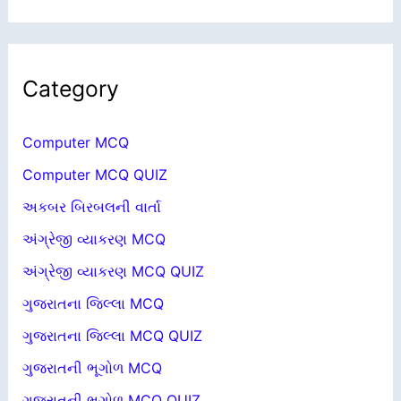
Category
Computer MCQ
Computer MCQ QUIZ
અકબર બિરબલની વાર્તા
અંગ્રેજી વ્યાકરણ MCQ
અંગ્રેજી વ્યાકરણ MCQ QUIZ
ગુજરાતના જિલ્લા MCQ
ગુજરાતના જિલ્લા MCQ QUIZ
ગુજરાતની ભૂગોળ MCQ
ગુજરાતની ભૂગોળ MCQ QUIZ