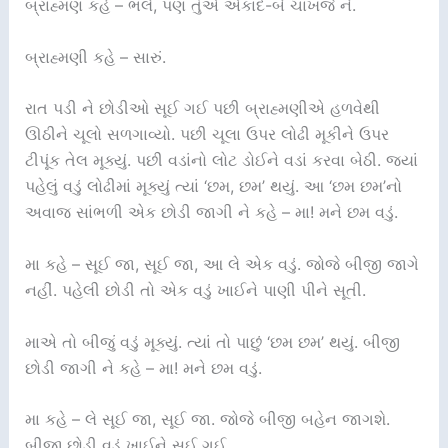
બ્રાહ્મણ કહે – ભલે, પણ તુંએ એકાદ-બે ચાખજે ને.
બ્રાહ્મણી કહે – સારું.
રાત પડી ને છોડીઓ સૂઈ ગઈ પછી બ્રાહ્મણીએ હળવેથી
ઊઠીને ચૂલો સળગાવ્યો. પછી ચૂલા ઉપર લોઢી મૂકીને ઉપર
ટીપૂંક તેલ મૂક્યું. પછી વડાંનો લોટ ડોઈને વડાં કરવા બેઠી. જ્યાં
પહેલું વડું લોઢીમાં મૂક્યું ત્યાં ‘છમ, છમ’ થયું. આ ‘છમ છમ’નો
અવાજ સાંભળી એક છોડી જાગી ને કહે – મા! મને છમ વડું.
મા કહે – સૂઈ જા, સૂઈ જા, આ લે એક વડું. જોજે બીજી જાગે
નહીં. પહેલી છોડી તો એક વડું ખાઈને પાણી પીને સૂતી.
માએ તો બીજું વડું મૂક્યું. ત્યાં તો પાછું ‘છમ છમ’ થયું. બીજી
છોડી જાગી ને કહે – મા! મને છમ વડું.
મા કહે – લે સૂઈ જા, સૂઈ જા. જોજે બીજી બહેન જાગશે.
બીજી છોડી વડું ખાઈને સૂઈ ગઈ.