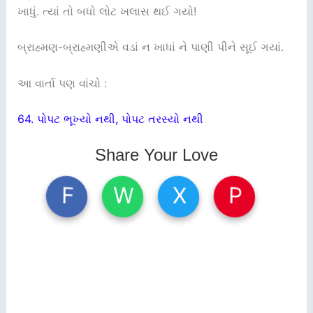
ખાધું. ત્યાં તો બધો લોટ ખલાસ થઈ ગયો!
બ્રાહ્મણ-બ્રાહ્મણીએ વડાં ન ખાધાં ને પાણી પીને સૂઈ ગયાં.
આ વાર્તા પણ વાંચો :
64. પોપટ ભૂખ્યો નથી, પોપટ તરસ્યો નથી
Share Your Love
W
X
P
F