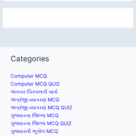
Categories
Computer MCQ
Computer MCQ QUIZ
અકબર બિરબલની વાર્તા
અંગ્રેજી વ્યાકરણ MCQ
અંગ્રેજી વ્યાકરણ MCQ QUIZ
ગુજરાતના જિલ્લા MCQ
ગુજરાતના જિલ્લા MCQ QUIZ
ગુજરાતની ભૂગોળ MCQ