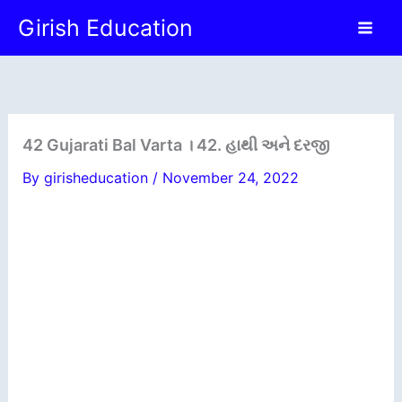
Skip
Girish Education
to
content
42 Gujarati Bal Varta । 42. હાથી અને દરજી
By
girisheducation
/
November 24, 2022