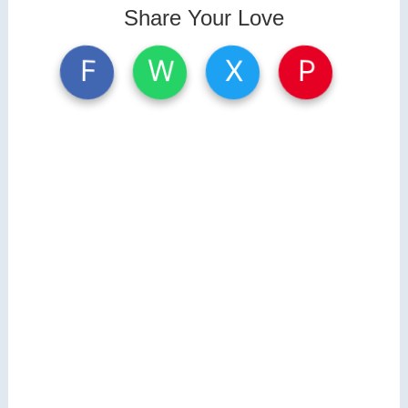
Share Your Love
W
X
P
F