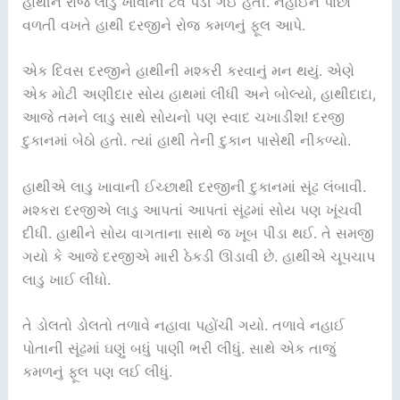
હાથીને રોજ લાડુ ખાવાની ટેવ પડી ગઈ હતી. નહાઈને પાછા
વળતી વખતે હાથી દરજીને રોજ કમળનું ફૂલ આપે.
એક દિવસ દરજીને હાથીની મશ્કરી કરવાનું મન થયું. એણે
એક મોટી અણીદાર સોય હાથમાં લીધી અને બોલ્યો, હાથીદાદા,
આજે તમને લાડુ સાથે સોયનો પણ સ્વાદ ચખાડીશ! દરજી
દુકાનમાં બેઠો હતો. ત્યાં હાથી તેની દુકાન પાસેથી નીકળ્યો.
હાથીએ લાડુ ખાવાની ઈચ્છાથી દરજીની દુકાનમાં સૂંઢ લંબાવી.
મશ્કરા દરજીએ લાડુ આપતાં આપતાં સૂંઢમાં સોય પણ ખૂંચવી
દીધી. હાથીને સોય વાગતાના સાથે જ ખૂબ પીડા થઈ. તે સમજી
ગયો કે આજે દરજીએ મારી ઠેકડી ઊડાવી છે. હાથીએ ચૂપચાપ
લાડુ ખાઈ લીધો.
તે ડોલતો ડોલતો તળાવે નહાવા પહોંચી ગયો. તળાવે નહાઈ
પોતાની સૂંઢમાં ઘણું બધું પાણી ભરી લીધું. સાથે એક તાજું
કમળનું ફૂલ પણ લઈ લીધું.