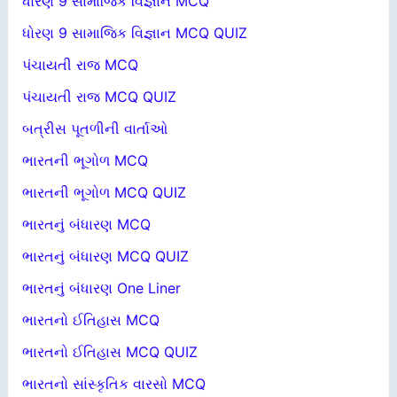
ધોરણ 9 સામાજિક વિજ્ઞાન MCQ
ધોરણ 9 સામાજિક વિજ્ઞાન MCQ QUIZ
પંચાયતી રાજ MCQ
પંચાયતી રાજ MCQ QUIZ
બત્રીસ પૂતળીની વાર્તાઓ
ભારતની ભૂગોળ MCQ
ભારતની ભૂગોળ MCQ QUIZ
ભારતનું બંધારણ MCQ
ભારતનું બંધારણ MCQ QUIZ
ભારતનું બંધારણ One Liner
ભારતનો ઈતિહાસ MCQ
ભારતનો ઈતિહાસ MCQ QUIZ
ભારતનો સાંસ્કૃતિક વારસો MCQ