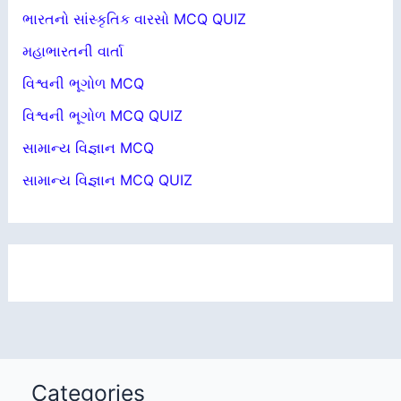
ભારતનો સાંસ્કૃતિક વારસો MCQ QUIZ
મહાભારતની વાર્તા
વિશ્વની ભૂગોળ MCQ
વિશ્વની ભૂગોળ MCQ QUIZ
સામાન્ય વિજ્ઞાન MCQ
સામાન્ય વિજ્ઞાન MCQ QUIZ
Categories