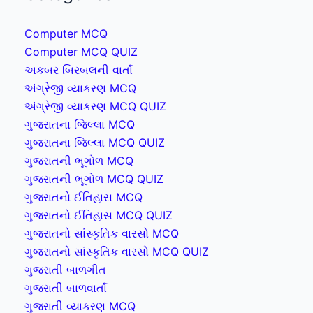
Computer MCQ
Computer MCQ QUIZ
અકબર બિરબલની વાર્તા
અંગ્રેજી વ્યાકરણ MCQ
અંગ્રેજી વ્યાકરણ MCQ QUIZ
ગુજરાતના જિલ્લા MCQ
ગુજરાતના જિલ્લા MCQ QUIZ
ગુજરાતની ભૂગોળ MCQ
ગુજરાતની ભૂગોળ MCQ QUIZ
ગુજરાતનો ઈતિહાસ MCQ
ગુજરાતનો ઈતિહાસ MCQ QUIZ
ગુજરાતનો સાંસ્કૃતિક વારસો MCQ
ગુજરાતનો સાંસ્કૃતિક વારસો MCQ QUIZ
ગુજરાતી બાળગીત
ગુજરાતી બાળવાર્તા
ગુજરાતી વ્યાકરણ MCQ