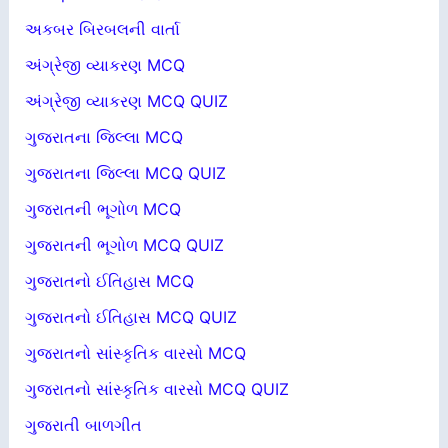
અકબર બિરબલની વાર્તા
અંગ્રેજી વ્યાકરણ MCQ
અંગ્રેજી વ્યાકરણ MCQ QUIZ
ગુજરાતના જિલ્લા MCQ
ગુજરાતના જિલ્લા MCQ QUIZ
ગુજરાતની ભૂગોળ MCQ
ગુજરાતની ભૂગોળ MCQ QUIZ
ગુજરાતનો ઈતિહાસ MCQ
ગુજરાતનો ઈતિહાસ MCQ QUIZ
ગુજરાતનો સાંસ્કૃતિક વારસો MCQ
ગુજરાતનો સાંસ્કૃતિક વારસો MCQ QUIZ
ગુજરાતી બાળગીત