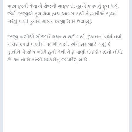
પાછા ફરતી વેળાએ રોજની માફક દરજીએ કમળનું ફૂલ ધર્યું.
જેવો દરજીએ ફૂલ લેવા હાથ આગળ કર્યો કે હાથીએ સૂંઢમાં
ભરેલું પાણી ફુવારા માફક દરજી ઉપર ઉડાડ્યું.
દરજી પાણીથી ભીંજાઈ લથબથ થઈ ગયો. દુકાનનાં બધાં નવાં
નકોર કપડાં પાણીમાં પલળી ગયાં. એને સમજાઈ ગયું કે
હાથીને મેં સોય ભોંકી હતી તેથી તેણે પાણી ઉડાડી બદલો લીધો
છે. આ તો મેં કરેલી મશ્કરીનું જ પરિણામ છે.