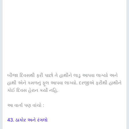
બીજા દિવસથી ફરી પાછો તે હાથીને લાડુ આપવા લાગ્યો અને
હાથી એને કમળનું ફૂલ આપવા લાગ્યો. દરજીએ ફરીથી હાથીને
કોઈ દિવસ હેરાન કર્યો નહિ.
આ વાર્તા પણ વાંચો :
43. ઠાકોર અને રંગલો